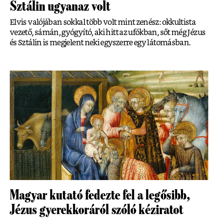
Sztálin ugyanaz volt
Elvis valójában sokkal több volt mint zenész: okkultista
vezető, sámán, gyógyító, aki hitt az ufókban, sőt még Jézus
és Sztálin is megjelent neki egyszerre egy látomásban.
Magyar kutató fedezte fel a legősibb,
Jézus gyerekkoráról szóló kéziratot