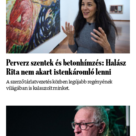
Perverz szentek és betonhímzés: Halász
Rita nem akart istenkáromló lenni
A szerző tárlatvezetés közben legújabb regényének
világában is kalauzolt minket.