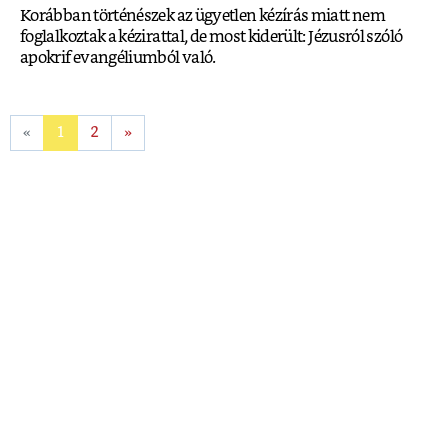
Korábban történészek az ügyetlen kézírás miatt nem
foglalkoztak a kézirattal, de most kiderült: Jézusról szóló
apokrif evangéliumból való.
«
1
2
»