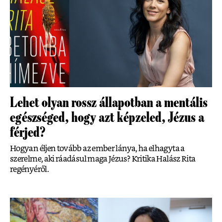
Lehet olyan rossz állapotban a mentális
egészséged, hogy azt képzeled, Jézus a
férjed?
Hogyan éljen tovább az ember lánya, ha elhagyta a
szerelme, aki ráadásul maga Jézus? Kritika Halász Rita
regényéről.