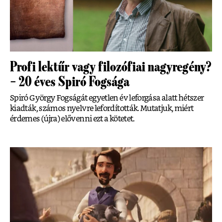
Profi lektűr vagy filozófiai nagyregény?
– 20 éves Spiró Fogsága
Spiró György Fogságát egyetlen év leforgása alatt hétszer
kiadták, számos nyelvre lefordították. Mutatjuk, miért
érdemes (újra) elővenni ezt a kötetet.