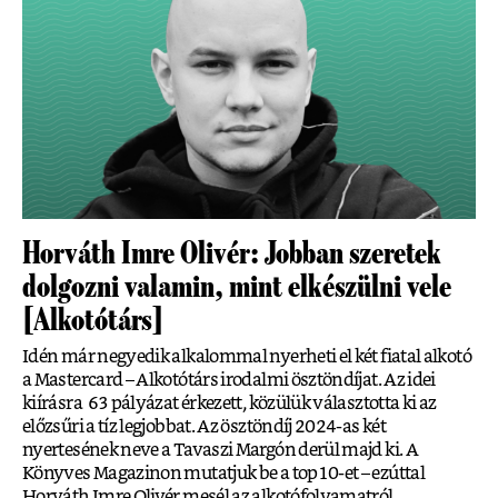
Horváth Imre Olivér: Jobban szeretek
dolgozni valamin, mint elkészülni vele
[Alkotótárs]
Idén már negyedik alkalommal nyerheti el két fiatal alkotó
a Mastercard – Alkotótárs irodalmi ösztöndíjat. Az idei
kiírásra 63 pályázat érkezett, közülük választotta ki az
előzsűri a tíz legjobbat. Az ösztöndíj 2024-as két
nyertesének neve a Tavaszi Margón derül majd ki. A
Könyves Magazinon mutatjuk be a top10-et – ezúttal
Horváth Imre Olivér mesél az alkotófolyamatról.