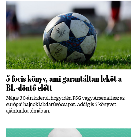
5 focis könyv, ami garantáltan leköt a
BL-döntő előtt
Május 30-án kiderül, hogy idén PSG vagy Arsenal lesz az
európai bajnok labdarúgócsapat. Addig is 5 könyvet
ajánlunk a témában.