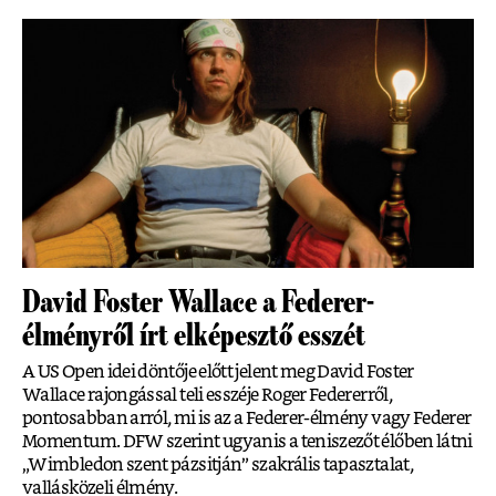
David Foster Wallace a Federer-
élményről írt elképesztő esszét
A US Open idei döntője előtt jelent meg David Foster
Wallace rajongással teli esszéje Roger Federerről,
pontosabban arról, mi is az a Federer-élmény vagy Federer
Momentum. DFW szerint ugyanis a teniszezőt élőben látni
„Wimbledon szent pázsitján” szakrális tapasztalat,
vallásközeli élmény.