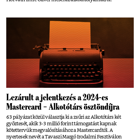
Lezárult a jelentkezés a 2024-es
Mastercard – Alkotótárs ösztöndíjra
63 pályázat közül választja ki a zsűri az Alkotótárs két
győztesét, akik 3-3 millió forint támogatást kapnak
kötettervük megvalósításához a Mastercardtól. A
nyertesek nevét a Tavaszi Margó Irodalmi Fesztiválon