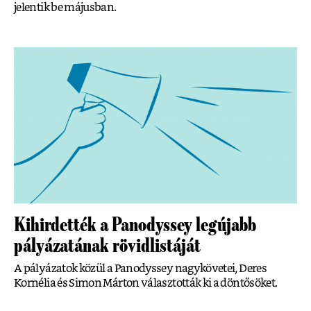
jelentik be májusban.
Kihirdették a Panodyssey legújabb
pályázatának rövidlistáját
A pályázatok közül a Panodyssey nagykövetei, Deres
Kornélia és Simon Márton választották ki a döntősöket.