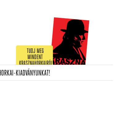
TUDJ MEG
MINDENT
KRASZNAHORKAIRÓL!
(CURRENT)
HORKAI-KIADVÁNYUNKAT!