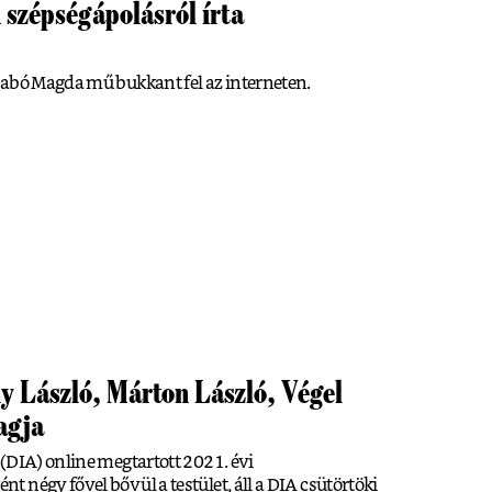
szépségápolásról írta
zabó Magda mű bukkant fel az interneten.
y László, Márton László, Végel
tagja
(DIA) online megtartott 2021. évi
 négy fővel bővül a testület, áll a DIA csütörtöki