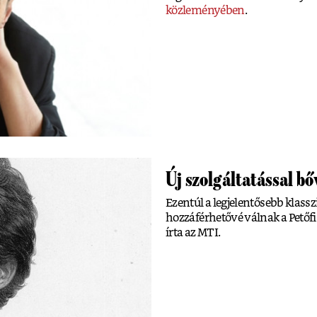
közleményében
.
Új szolgáltatással bő
Ezentúl a legjelentősebb klass
hozzáférhetővé válnak a Petőf
írta az MTI.