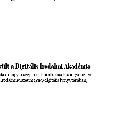
vült a Digitális Irodalmi Akadémia
zikus magyar szépirodalmi alkotások is ingyenesen
i Irodalmi Múzeum (PIM) digitális könyvtárában,