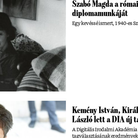
Szabó Magda a római 
diplomamunkáját
Egy kevéssé ismert, 1940-es S
Kemény István, Királ
László lett a DIA új 
A Digitális Irodalmi Akadémia 
tagválasztásának eredményeként