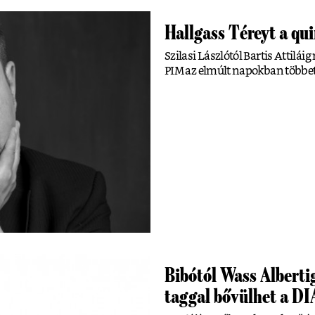
Hallgass Téreyt a qu
Szilasi Lászlótól Bartis Attil
PIM az elmúlt napokban többet i
Bibótól Wass Albert
taggal bővülhet a DI