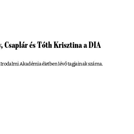
, Csaplár és Tóth Krisztina a DIA
is Irodalmi Akadémia életben lévő tagjainak száma.