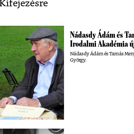
 Kifejezésre
Nádasdy Ádám és Tam
Irodalmi Akadémia új
Nádasdy Ádám és Tamás Menyh
György.