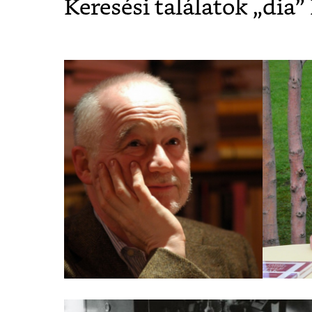
Keresési találatok „
dia
”