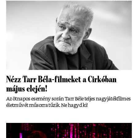
Nézz Tarr Béla-filmeket a Cirkóban
május elején!
Az ötnapos esemény során Tarr Béle teljes nagyjátékfilmes
életművét műsorra tűzik. Ne hagyd ki!