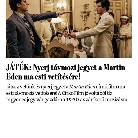
JÁTÉK: Nyerj távmozi jegyet a Martin
Eden ma esti vetítésére!
Játssz velünk és nyerj jegyet a
Martin Eden
című film ma
esti távmozis vetítésére! A Cirko Film jóvoltából tíz
ingyenes jegy vár gazdára a 19:30-as zártkörű mozizásra.