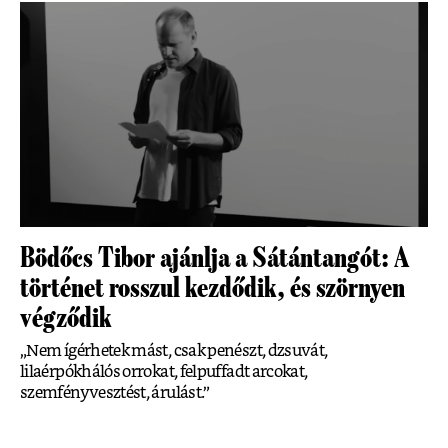
Bödőcs Tibor ajánlja a Sátántangót: A
történet rosszul kezdődik, és szörnyen
végződik
„Nem ígérhetek mást, csak penészt, dzsuvát,
lilaérpókhálós orrokat, felpuffadt arcokat,
szemfényvesztést, árulást.”