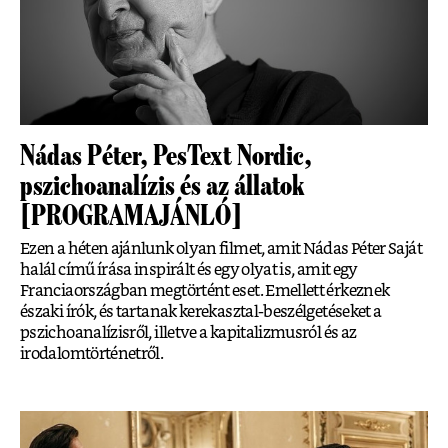
Nádas Péter, PesText Nordic,
pszichoanalízis és az állatok
[PROGRAMAJÁNLÓ]
Ezen a héten ajánlunk olyan filmet, amit Nádas Péter Saját
halál című írása inspirált és egy olyat is, amit egy
Franciaországban megtörtént eset. Emellett érkeznek
északi írók, és tartanak kerekasztal-beszélgetéseket a
pszichoanalízisről, illetve a kapitalizmusról és az
irodalomtörténetről.