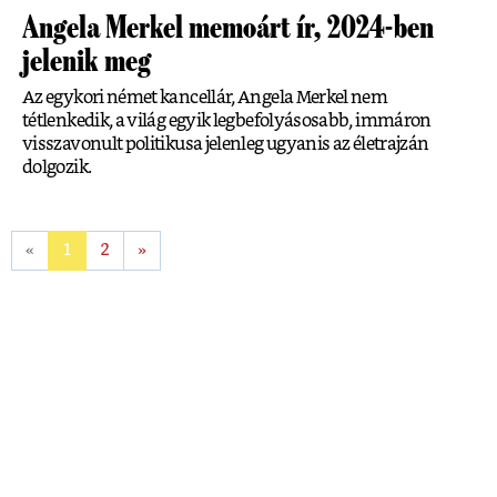
Angela Merkel memoárt ír, 2024-ben
jelenik meg
Az egykori német kancellár, Angela Merkel nem
tétlenkedik, a világ egyik legbefolyásosabb, immáron
visszavonult politikusa jelenleg ugyanis az életrajzán
dolgozik.
«
1
2
»