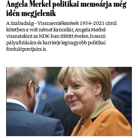
Angela Merkel politikai memoárja még
idén megjelenik
A Szabadság – Visszaemlékezések 1954–2021 című
kötetben a volt német kancellár, Angela Merkel
visszatekint az NDK-ban töltött évekre, hosszú
pályafutására és karrierje legnagyobb politikai
fordulópontjaira is.