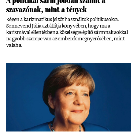
A politikai sárm jobban számít a
szavazónak, mint a tények
Régen a karizmatikus jelzőt használtuk politikusokra.
Sonnevend Júlia azt állítja könyvében, hogy ma a
karizmával ellentétben a közelségre építő sármnak sokkal
nagyobb szerepe van az emberek megnyerésében, mint
valaha.