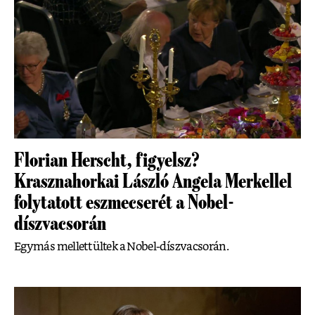
Florian Herscht, figyelsz?
Krasznahorkai László Angela Merkellel
folytatott eszmecserét a Nobel-
díszvacsorán
Egymás mellett ültek a Nobel-díszvacsorán.