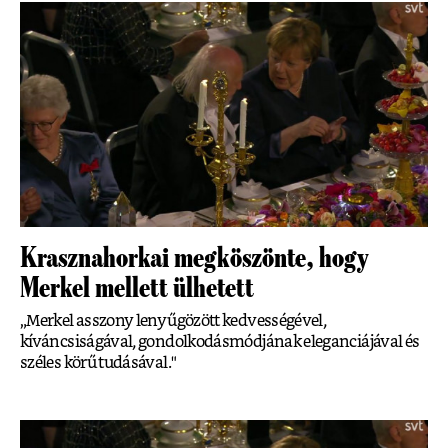
Krasznahorkai megköszönte, hogy
Merkel mellett ülhetett
„Merkel asszony lenyűgözött kedvességével,
kíváncsiságával, gondolkodásmódjának eleganciájával és
széles körű tudásával."