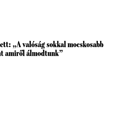
ett: „A valóság sokkal mocskosabb
nt amiről álmodtunk”