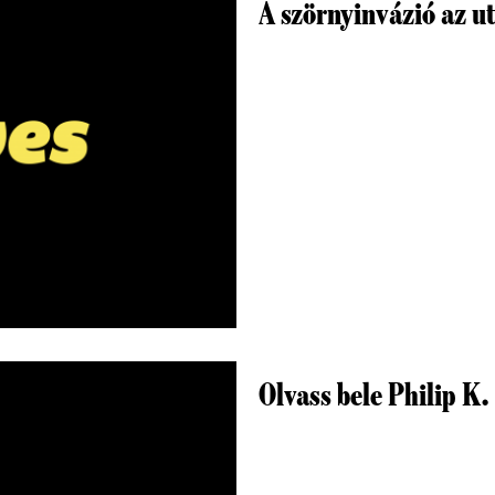
A szörnyinvázió az u
Olvass bele Philip K.