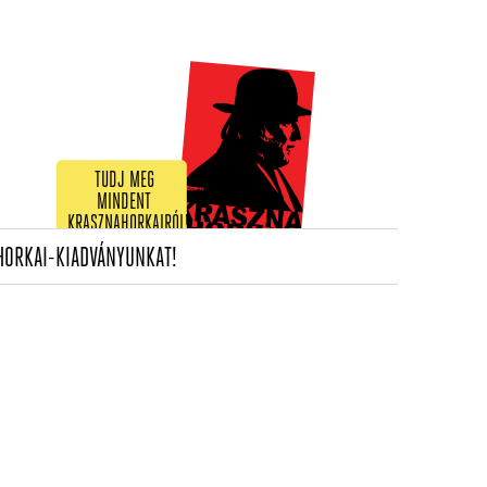
TUDJ MEG
MINDENT
KRASZNAHORKAIRÓL!
(CURRENT)
HORKAI-KIADVÁNYUNKAT!