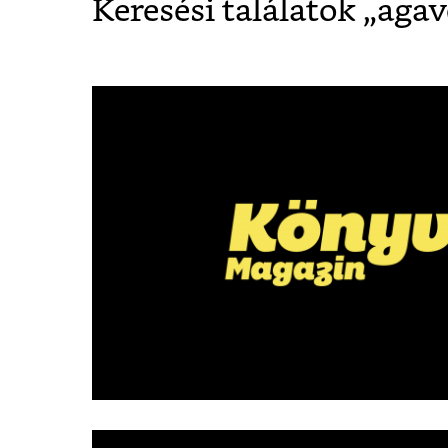
Keresési találatok „
agav