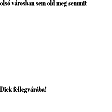
tolsó városban sem old meg semmit
 Dick fellegvárába!