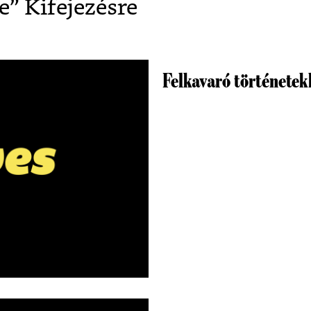
e
” Kifejezésre
Felkavaró történetek