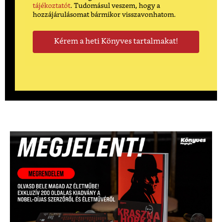
tájékoztatót
. Tudomásul veszem, hogy a
hozzájárulásomat bármikor visszavonhatom.