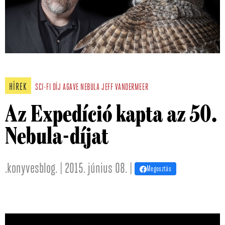
HÍREK
SCI-FI
DÍJ
AGAVE
NEBULA
JEFF VANDERMEER
Az Expedíció kapta az 50.
Nebula-díjat
.konyvesblog. | 2015. június 08. |
Megosztás