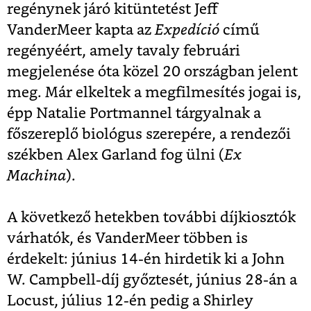
regénynek járó kitüntetést Jeff
VanderMeer kapta az
Expedíció
című
regényéért, amely tavaly februári
megjelenése óta közel 20 országban jelent
meg. Már elkeltek a megfilmesítés jogai is,
épp Natalie Portmannel tárgyalnak a
főszereplő biológus szerepére, a rendezői
székben Alex Garland fog ülni (
Ex
Machina
).
A következő hetekben további díjkiosztók
várhatók, és VanderMeer többen is
érdekelt: június 14-én hirdetik ki a John
W. Campbell-díj győztesét, június 28-án a
Locust, július 12-én pedig a Shirley