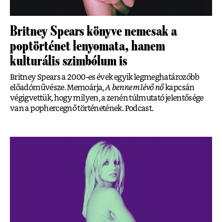
Britney Spears könyve nemcsak a
poptörténet lenyomata, hanem
kulturális szimbólum is
Britney Spears a 2000-es évek egyik legmeghatározóbb
előadóművésze. Memoárja,
A bennem lévő nő
kapcsán
végigvettük, hogy milyen, a zenén túlmutató jelentősége
van a pophercegnő történetének. Podcast.