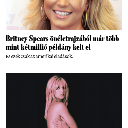
Britney Spears önéletrajzából már több
mint kétmillió példány kelt el
És ezek csak az amerikai eladások.