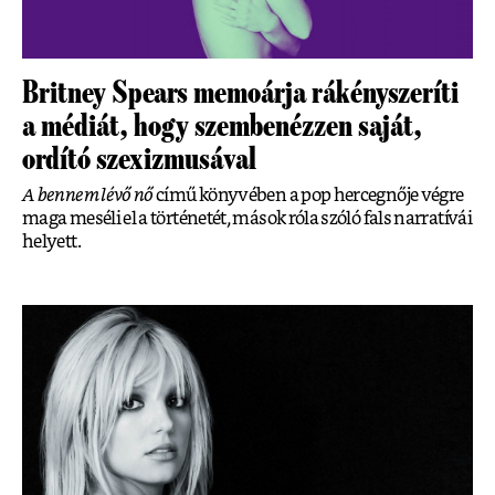
Britney Spears memoárja rákényszeríti
a médiát, hogy szembenézzen saját,
ordító szexizmusával
A bennem lévő nő
című könyvében a pop hercegnője végre
maga meséli el a történetét, mások róla szóló fals narratívái
helyett.