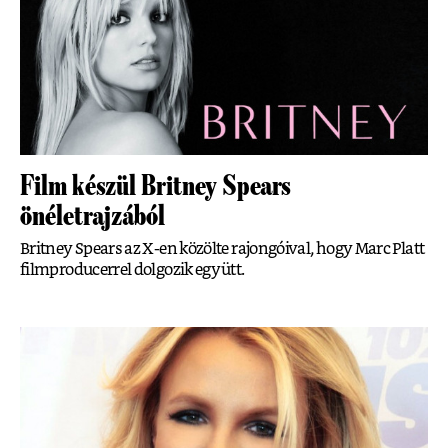
Film készül Britney Spears
önéletrajzából
Britney Spears az X-en közölte rajongóival, hogy Marc Platt
filmproducerrel dolgozik együtt.