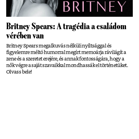
Britney Spears: A tragédia a családom
vérében van
Britney Spears megalkuvás nélküli nyíltsággal és
figyelemre méltó humorral megírt memoárja rávilágít a
zene és a szeretet erejére, és annak fontosságára, hogy a
nők végre a saját szavaikkal mondhassák el történetüket.
Olvass bele!