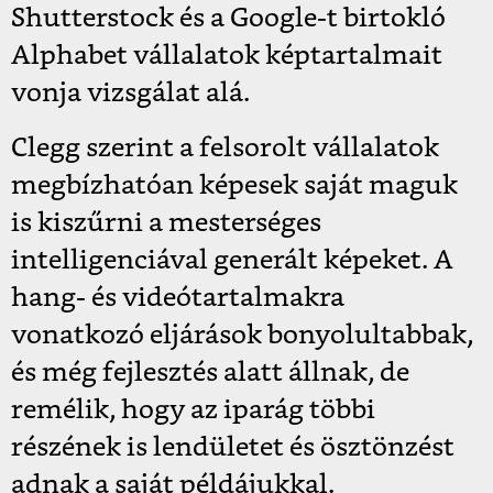
Shutterstock és a Google-t birtokló
Alphabet vállalatok képtartalmait
vonja vizsgálat alá.
Clegg szerint a felsorolt vállalatok
megbízhatóan képesek saját maguk
is kiszűrni a
mesterséges
intelligenciával generált képeket. A
hang- és videótartalmakra
vonatkozó eljárások bonyolultabbak,
és még fejlesztés alatt állnak, de
remélik, hogy az iparág többi
részének is lendületet és ösztönzést
adnak a saját példájukkal.