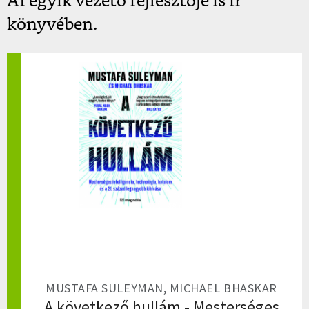
AI egyik vezető fejlesztője is ír
könyvében.
MUSTAFA SULEYMAN, MICHAEL BHASKAR
A következő hullám - Mesterséges