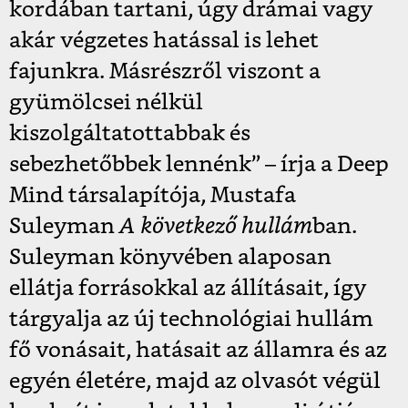
kordában tartani, úgy drámai vagy
akár végzetes hatással is lehet
fajunkra. Másrészről viszont a
gyümölcsei nélkül
kiszolgáltatottabbak és
sebezhetőbbek lennénk” – írja a Deep
Mind társalapítója, Mustafa
Suleyman
A következő hullám
ban.
Suleyman könyvében alaposan
ellátja forrásokkal az állításait, így
tárgyalja az új technológiai hullám
fő vonásait, hatásait az államra és az
egyén életére, majd az olvasót végül