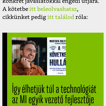
konkrét javaslatokkal engedi útjára.
A kötetbe
itt beleolvashatsz
,
cikkünket pedig
itt találod
róla:
Így élhetjük túl a technológiát
az MI egyik vezető fejlesztője