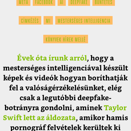
META
FACEBOOK
AI
DEEPFAKE
BÜNTETÉS
CÍMKÉZÉS
MI
MESTERSÉGES INTELLIGENCIA
KÖNYVEK HÍREK MELLÉ
Évek óta írunk arról
, hogy a
mesterséges intelligenciával készült
képek és videók hogyan boríthatják
fel a valóságérzékelésünket, elég
csak a legutóbbi deepfake-
botrányra gondolni, aminek
Taylor
Swift lett az áldozata
, amikor hamis
pornográf felvételek kerültek ki