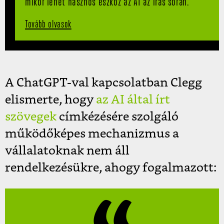
mikor lehet hasznos eszköz az AI az írás során.
Tovább olvasok
A ChatGPT-val kapcsolatban Clegg
elismerte, hogy
az AI által írt
szövegek
címkézésére szolgáló
működőképes mechanizmus a
vállalatoknak nem áll
rendelkezésükre, ahogy fogalmazott: