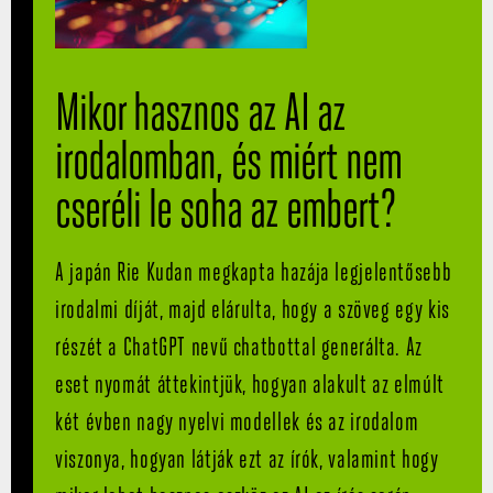
Mikor hasznos az AI az
irodalomban, és miért nem
cseréli le soha az embert?
A japán Rie Kudan megkapta hazája legjelentősebb
irodalmi díját, majd elárulta, hogy a szöveg egy kis
részét a ChatGPT nevű chatbottal generálta. Az
eset nyomát áttekintjük, hogyan alakult az elmúlt
két évben nagy nyelvi modellek és az irodalom
viszonya, hogyan látják ezt az írók, valamint hogy