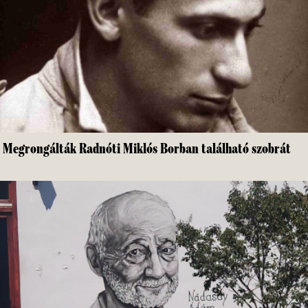
Megrongálták Radnóti Miklós Borban található szobrát