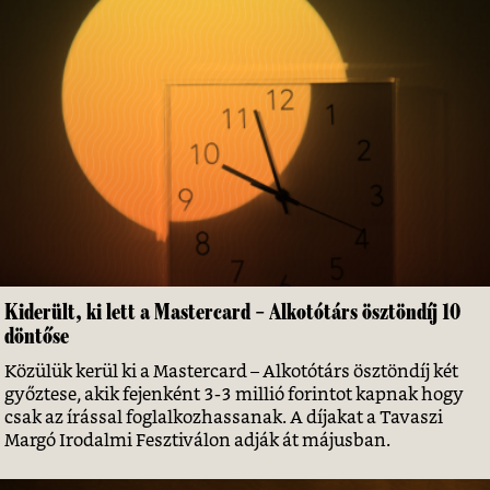
Kiderült, ki lett a Mastercard – Alkotótárs ösztöndíj 10
döntőse
Közülük kerül ki a Mastercard – Alkotótárs ösztöndíj két
győztese, akik fejenként 3-3 millió forintot kapnak hogy
csak az írással foglalkozhassanak. A díjakat a Tavaszi
Margó Irodalmi Fesztiválon adják át májusban.