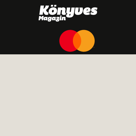
IMPRESSZUM
HÍRLEVÉL
SAJTÓMEGJELENÉSEK
MÉDIAAJÁNLAT
ADATVÉDELMI TÁJÉKOZTATÓ
RSS