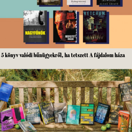
5 könyv valódi bűnügyekről, ha tetszett A fájdalom háza