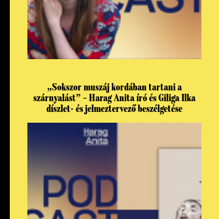
„Sokszor muszáj kordában tartani a
szárnyalást” – Harag Anita író és Giliga Ilka
díszlet- és jelmeztervező beszélgetése