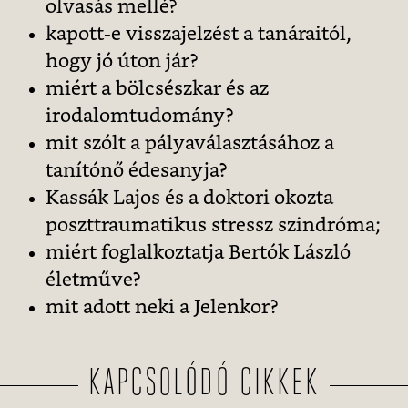
olvasás mellé?
kapott-e visszajelzést a tanáraitól,
hogy jó úton jár?
miért a bölcsészkar és az
irodalomtudomány?
mit szólt a pályaválasztásához a
tanítónő édesanyja?
Kassák Lajos és a doktori okozta
poszttraumatikus stressz szindróma;
miért foglalkoztatja Bertók László
életműve?
mit adott neki a Jelenkor?
KAPCSOLÓDÓ CIKKEK