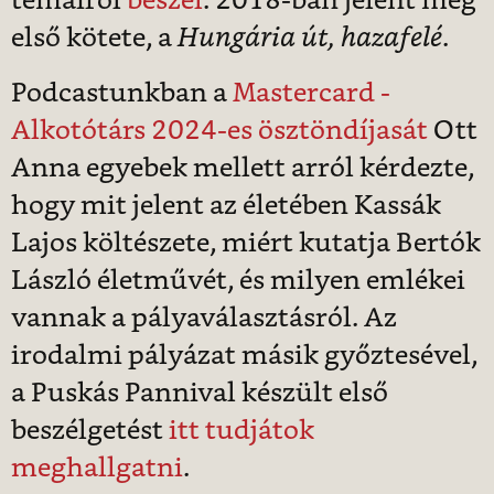
témáiról
beszél
. 2018-ban jelent meg
első kötete, a
Hungária út, hazafelé
.
Podcastunkban a
Mastercard -
Alkotótárs 2024-es ösztöndíjasát
Ott
Anna egyebek mellett arról kérdezte,
hogy mit jelent az életében Kassák
Lajos költészete, miért kutatja Bertók
László életművét, és milyen emlékei
vannak a pályaválasztásról. Az
irodalmi pályázat másik győztesével,
a Puskás Pannival készült első
beszélgetést
itt tudjátok
meghallgatni
.