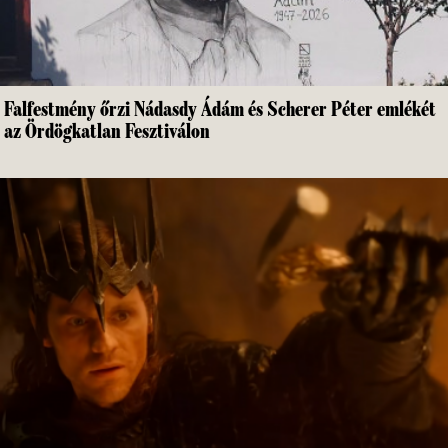
Falfestmény őrzi Nádasdy Ádám és Scherer Péter emlékét
az Ördögkatlan Fesztiválon