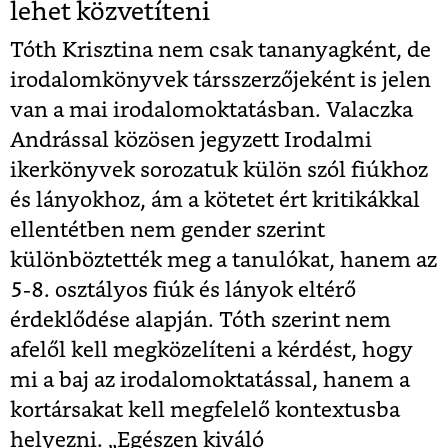
lehet közvetíteni
Tóth Krisztina nem csak tananyagként, de
irodalomkönyvek társszerzőjeként is jelen
van a mai irodalomoktatásban. Valaczka
Andrással közösen jegyzett Irodalmi
ikerkönyvek sorozatuk külön szól fiúkhoz
és lányokhoz, ám a kötetet ért kritikákkal
ellentétben nem gender szerint
különböztették meg a tanulókat, hanem az
5-8. osztályos fiúk és lányok eltérő
érdeklődése alapján. Tóth szerint nem
afelől kell megközelíteni a kérdést, hogy
mi a baj az irodalomoktatással, hanem a
kortársakat kell megfelelő kontextusba
helyezni. „Egészen kiváló