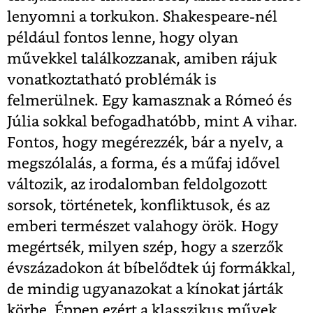
lenyomni a torkukon. Shakespeare-nél
például fontos lenne, hogy olyan
művekkel találkozzanak, amiben rájuk
vonatkoztatható problémák is
felmerülnek. Egy kamasznak a Rómeó és
Júlia sokkal befogadhatóbb, mint A vihar.
Fontos, hogy megérezzék, bár a nyelv, a
megszólalás, a forma, és a műfaj idővel
változik, az irodalomban feldolgozott
sorsok, történetek, konfliktusok, és az
emberi természet valahogy örök. Hogy
megértsék, milyen szép, hogy a szerzők
évszázadokon át bíbelődtek új formákkal,
de mindig ugyanazokat a kínokat járták
körbe. Éppen ezért a klasszikus művek