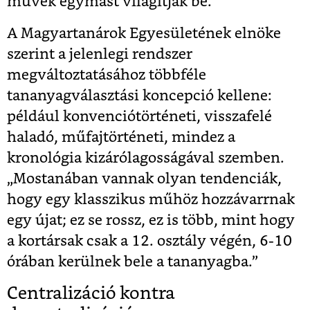
művek egymást világítják be.”
A Magyartanárok Egyesületének elnöke
szerint a jelenlegi rendszer
megváltoztatásához többféle
tananyagválasztási koncepció kellene:
például konvenciótörténeti, visszafelé
haladó, műfajtörténeti, mindez a
kronológia kizárólagosságával szemben.
„Mostanában vannak olyan tendenciák,
hogy egy klasszikus műhöz hozzávarrnak
egy újat; ez se rossz, ez is több, mint hogy
a kortársak csak a 12. osztály végén, 6-10
órában kerülnek bele a tananyagba.”
Centralizáció kontra