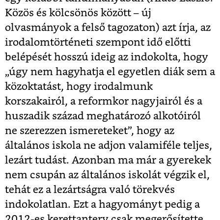
Közös és kölcsönös között – új
olvasmányok a felső tagozaton) azt írja, az
irodalomtörténeti szempont idő előtti
belépését hosszú ideig az indokolta, hogy
„úgy nem hagyhatja el egyetlen diák sem a
közoktatást, hogy irodalmunk
korszakairól, a reformkor nagyjairól és a
huszadik század meghatározó alkotóiról
ne szerezzen ismereteket”, hogy az
általános iskola ne adjon valamiféle teljes,
lezárt tudást. Azonban ma már a gyerekek
nem csupán az általános iskolát végzik el,
tehát ez a lezártságra való törekvés
indokolatlan. Ezt a hagyományt pedig a
2012-es kerettanterv csak megerősítette,