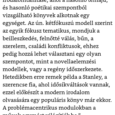
irodalomtanításé, ahol a hasonló témájú,
és hasonló poétikai szempontból
vizsgálható könyvek alkotnak egy
egységet. Az ún. kétfókuszú modell szerint
az egyik fókusz tematikus, mondjuk a
beilleszkedés, felnőtté válás, bűn, a
szerelem, családi konfliktusok, ehhez
pedig hozzá lehet választani egy olyan
szempontot, mint a novellaelemzési
modellek, vagy a regény időszerkezete.
Hetedikben erre remek példa a Stanley, a
szerencse fia, ahol idősíkváltások vannak,
ezzel előkészít a modern irodalom
olvasására egy populáris könyv már ekkor.
A problémacentrikus modulokban a