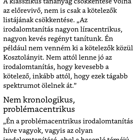
A klasszikus tananyag csökkentése volna
az előrevivő, nem is csak a kötelezők
listájának csökkentése. „Az
irodalomtanítás nagyon líracentrikus,
nagyon kevés regényt tanítunk. Én
például nem venném ki a kötelezők közül
Kosztolányit. Nem attól lenne jó az
irodalomtanítás, hogy kevesebb a
kötelező, inkább attól, hogy ezek tágabb
spektrumot ölelnek át.”
Nem kronologikus,
problémacentrikus
„Én a problémacentrikus irodalomtanítás
híve vagyok, vagyis az olyan