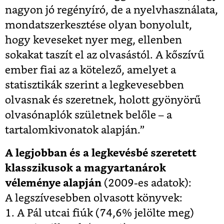
nagyon jó regényíró, de a nyelvhasználata,
mondatszerkesztése olyan bonyolult,
hogy keveseket nyer meg, ellenben
sokakat taszít el az olvasástól. A kőszívű
ember fiai az a kötelező, amelyet a
statisztikák szerint a legkevesebben
olvasnak és szeretnek, holott gyönyörű
olvasónaplók születnek belőle – a
tartalomkivonatok alapján.”
A legjobban és a legkevésbé szeretett
klasszikusok a magyartanárok
véleménye alapján
(2009-es adatok):
A legszívesebben olvasott könyvek:
1. A Pál utcai fiúk (74,6% jelölte meg)