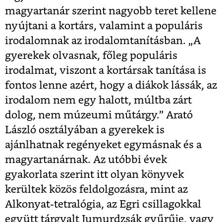
magyartanár szerint nagyobb teret kellene
nyújtani a kortárs, valamint a populáris
irodalomnak az irodalomtanításban. „A
gyerekek olvasnak, főleg populáris
irodalmat, viszont a kortársak tanítása is
fontos lenne azért, hogy a diákok lássák, az
irodalom nem egy halott, múltba zárt
dolog, nem múzeumi műtárgy.” Arató
László osztályában a gyerekek is
ajánlhatnak regényeket egymásnak és a
magyartanárnak. Az utóbbi évek
gyakorlata szerint itt olyan könyvek
kerültek közös feldolgozásra, mint az
Alkonyat-tetralógia, az Egri csillagokkal
együtt tárgyalt Jumurdzsák gyűrűje, vagy