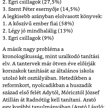
2. Egri csillagok (27,5%)
3. Szent Péter esernyője (14,5%)
A legkisebb arányban elolvasott könyvek:
1. A kőszívű ember fiai (58%)
2. Légy jó mindhalálig (13%)
3. Egri csillagok (9%)
A másik nagy probléma a
kronologikusság, mint uralkodó tanítási
elv. A tantervek már ötven éve előírják
korszakok tanítását az általános iskola
utolsó két osztályában. Hetedikben a
reformkort, nyolcadikban a huszadik
század első felét Adytól, Móricztól József
Atillán át Radnótiig kell tanítani. Arató
egy korábbi tanulmányában (Arató László: