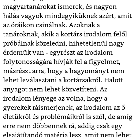
magyartanárokat ismerek, és nagyon
hálás vagyok mindegyiküknek azért, amit
az óráikon csinálnak. Azoknak a
tanároknak, akik a kortárs irodalom felől
próbálnak közeledni, hihetetlenül nagy
érdemük van - egyrészt az irodalom
folytonosságára hívják fel a figyelmet,
másrészt arra, hogy a hagyományt nem
lehet leválasztani a kortársakról. Halott
anyagot nem lehet közvetíteni. Az
irodalom lényege az volna, hogy a
gyerekek ráismerjenek, az irodalom az ő
életükről és problémáikról is szól, de amíg
erre nem döbbennek rá, addig csak egy
elsajátítandó matéria lesz, amit nem lehet