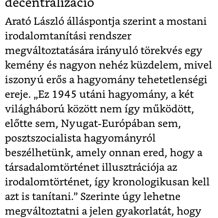
decentralizáció
Arató László álláspontja szerint a mostani
irodalomtanítási rendszer
megváltoztatására irányuló törekvés egy
kemény és nagyon nehéz küzdelem, mivel
iszonyú erős a hagyomány tehetetlenségi
ereje. „Ez 1945 utáni hagyomány, a két
világháború között nem így működött,
előtte sem, Nyugat-Európában sem,
posztszocialista hagyományról
beszélhetünk, amely onnan ered, hogy a
társadalomtörténet illusztrációja az
irodalomtörténet, így kronologikusan kell
azt is tanítani.” Szerinte úgy lehetne
megváltoztatni a jelen gyakorlatát, hogy