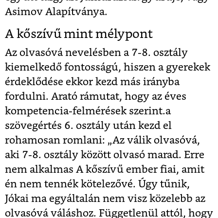
Asimov Alapítványa.
A kőszívű mint mélypont
Az olvasóvá nevelésben a 7-8. osztály
kiemelkedő fontosságú, hiszen a gyerekek
érdeklődése ekkor kezd más irányba
fordulni. Arató rámutat, hogy az éves
kompetencia-felmérések szerint.a
szövegértés 6. osztály után kezd el
rohamosan romlani: „Az válik olvasóvá,
aki 7-8. osztály között olvasó marad. Erre
nem alkalmas A kőszívű ember fiai, amit
én nem tennék kötelezővé. Úgy tűnik,
Jókai ma egyáltalán nem visz közelebb az
olvasóvá váláshoz. Függetlenül attól, hogy