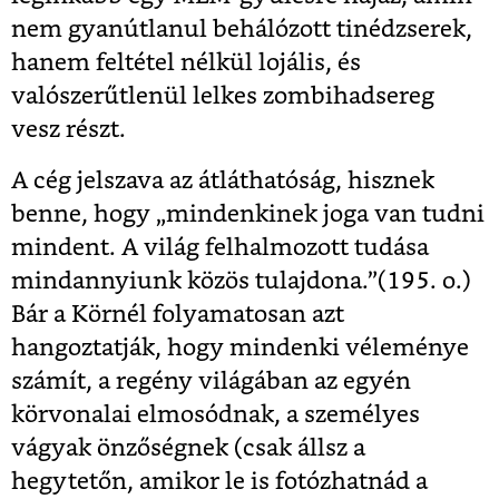
nem gyanútlanul behálózott tinédzserek,
hanem feltétel nélkül lojális, és
valószerűtlenül lelkes zombihadsereg
vesz részt.
A cég jelszava az átláthatóság, hisznek
benne, hogy „mindenkinek joga van tudni
mindent. A világ felhalmozott tudása
mindannyiunk közös tulajdona.”(195. o.)
Bár a Körnél folyamatosan azt
hangoztatják, hogy mindenki véleménye
számít, a regény világában az egyén
körvonalai elmosódnak, a személyes
vágyak önzőségnek (csak állsz a
hegytetőn, amikor le is fotózhatnád a