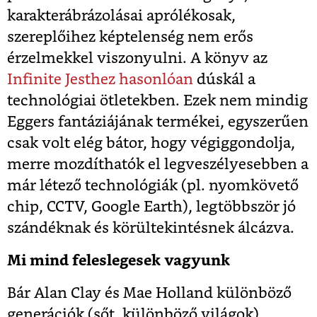
karakterábrázolásai aprólékosak,
szereplőihez képtelenség nem erős
érzelmekkel viszonyulni. A könyv az
Infinite Jesthez hasonlóan
dúskál a
technológiai ötletekben. Ezek nem mindig
Eggers fantáziájának termékei, egyszerűen
csak volt elég bátor, hogy végiggondolja,
merre mozdíthatók el legveszélyesebben a
már létező technológiák (pl. nyomkövető
chip, CCTV, Google Earth), legtöbbször jó
szándéknak és körültekintésnek álcázva.
Mi mind feleslegesek vagyunk
Bár Alan Clay és Mae Holland különböző
generációk (sőt, különböző világok)