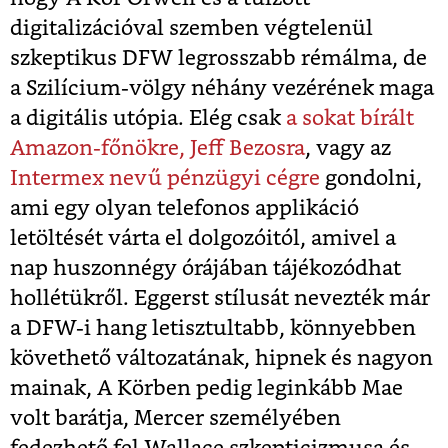
digitalizációval szemben végtelenül
szkeptikus DFW legrosszabb rémálma, de
a Szilícium-völgy néhány vezérének maga
a digitális utópia. Elég csak
a sokat bírált
Amazon-főnökre, Jeff Bezosra
, vagy az
Intermex nevű pénzügyi cégre
gondolni,
ami egy olyan telefonos applikáció
letöltését várta el dolgozóitól, amivel a
nap huszonnégy órájában tájékozódhat
hollétükről. Eggerst stílusát nevezték már
a DFW-i hang letisztultabb, könnyebben
követhető változatának, hipnek és nagyon
mainak, A Körben pedig leginkább Mae
volt barátja, Mercer személyében