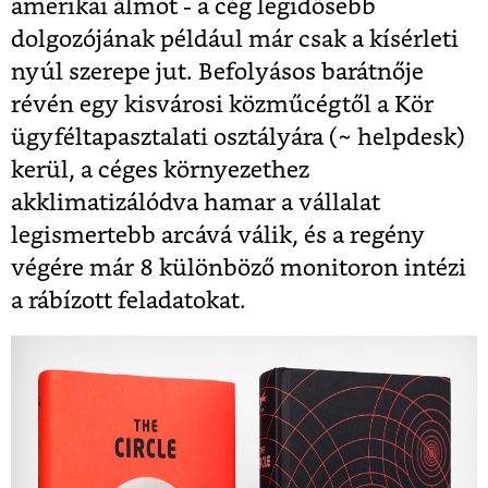
amerikai álmot - a cég legidősebb
dolgozójának például már csak a kísérleti
nyúl szerepe jut. Befolyásos barátnője
révén egy kisvárosi közműcégtől a Kör
ügyféltapasztalati osztályára (~ helpdesk)
kerül, a céges környezethez
akklimatizálódva hamar a vállalat
legismertebb arcává válik, és a regény
végére már 8 különböző monitoron intézi
a rábízott feladatokat.