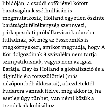
libidóján, a szaúdi sofőrjével kötött
barátságának széthullásán is
megmutatkozik, Holland egyetlen őszinte
barátságát féltékenység szennyezi,
párkapcsolati próbálkozásai kudarcba
fulladnak, sőt még az összeomlás is
megkörnyékezi, amikor megtudja, hogy A
Kör dolgozóinak 3 százaléka nem tartja
szimpatikusnak, vagyis nem az Igazi
Barátja. Clay és Holland a globalizáció és a
digitális éra torzszülöttjei (más
nézőpontból: áldozatai), a kezdetektől
kudarcra vannak ítélve, még akkor is, ha
esetleg úgy tűnhet, van némi közük a
trendek alakulásához.