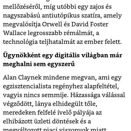
mellőzéséről, míg utóbbi egy zajos és
nagyszabású antiutópikus szatíra, amely
megvalósítja Orwell és David Foster
Wallace legrosszabb rémálmát, a
technológia teljhatalmát az ember felett.
Ügynökként egy digitális világban már
meghalni sem egyszerű
Alan Claynek mindene megvan, ami egy
egzisztencialista regényhez alapfeltétel,
vagyis nincs semmije. Házassága válással
végződött, lánya elhidegült tőle,
meredeken felfelé ívelő pályája az
elhibázott üzleti döntések és a
megváltozott piaci viszonyok miatt