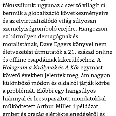
fókuszálunk: ugyanaz a szerző világít rá
bennük a globalizáció következményeire
és az elvirtualizálódó világ súlyosan
személyiségromboló erejére. Hangozzon
ez bármilyen demagógnak és
moralistának, Dave Eggers könyvei nem
életvezetési útmutatók a 21. század online
és offline csapdáinak kikerüléséhez. A
Hologram a királynak
és
A Kör
egymást
követő években jelentek meg, ám nagyon
különböző módon és oldalról járják körbe
a problémát. Előbbi egy hangsúlyos
hiánnyal és lecsupaszított mondatokkal
működtetett Arthur Miller-i példázat
ember és ország elértéktelenedéséről és