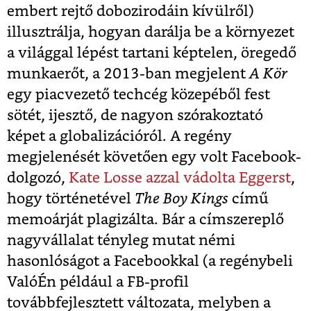
embert rejtő dobozirodáin kívülről)
illusztrálja, hogyan darálja be a környezet
a világgal lépést tartani képtelen, öregedő
munkaerőt, a 2013-ban megjelent
A Kör
egy piacvezető techcég közepéből fest
sötét, ijesztő, de nagyon szórakoztató
képet a globalizációról. A regény
megjelenését követően egy volt Facebook-
dolgozó,
Kate Losse azzal vádolta Eggerst
,
hogy történetével
The Boy Kings
című
memoárját plagizálta. Bár a címszereplő
nagyvállalat tényleg mutat némi
hasonlóságot a Facebookkal (a regénybeli
ValóÉn például a FB-profil
továbbfejlesztett változata, melyben a