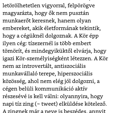
letörölhetetlen vigyorral, felpörögve
magyarázta, hogy ők nem pusztán
munkaerőt keresnek, hanem olyan
embereket, akik életformának tekintik,
hogy a cégüknél dolgoznak. A Kör épp
ilyen cég: tízezernél is több embert
tömörít, és mindegyiküktől elvárja, hogy
igazi Kör-személyiségként létezzen. A Kör
nem az introvertált, antiszociális
munkavállaló terepe, hiperszociális
közösség, ahol nem elég jól dolgozni, a
cégen belüli kommunikáció aktív
részesévé is kell válni: olyannyira, hogy
napi tíz zing (~ tweet) elküldése kötelező.
A zingnek már a neve is beszédes, annyit