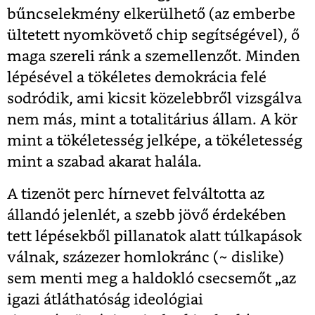
bűncselekmény elkerülhető (az emberbe
ültetett nyomkövető chip segítségével), ő
maga szereli ránk a szemellenzőt. Minden
lépésével a tökéletes demokrácia felé
sodródik, ami kicsit közelebbről vizsgálva
nem más, mint a totalitárius állam. A kör
mint a tökéletesség jelképe, a tökéletesség
mint a szabad akarat halála.
A tizenöt perc hírnevet felváltotta az
állandó jelenlét, a szebb jövő érdekében
tett lépésekből pillanatok alatt túlkapások
válnak, százezer homlokránc (~ dislike)
sem menti meg a haldokló csecsemőt „az
igazi átláthatóság ideológiai