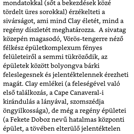
mondatokkal (sőt a bekezdések közé
tördelt üres sorokkal) érzékelteti a
sivárságot, ami mind Clay életét, mind a
regény díszletét meghatározza. A sivatag
közepén magasodó, Vörös-tengerre néző
félkész épületkomplexum fényes
felületeiről a semmi tükröződik, az
épületek között bolyongva bárki
feleslegesnek és jelentéktelennek érezheti
magát. Clay emlékei (a feleségével való
első találkozás, a Cape Canaveral-i
kirándulás a lányával, szomszédja
öngyilkossága), de még a regény épületei
(a Fekete Doboz nevű hatalmas központi
épület, a tövében elterülő jelentéktelen