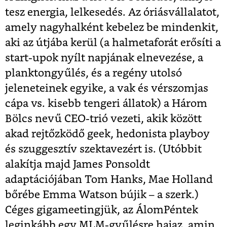
tesz energia, lelkesedés. Az óriásvállalatot,
amely nagyhalként kebelez be mindenkit,
aki az útjába kerül (a halmetaforát erősíti a
start-upok nyílt napjának elnevezése, a
planktongyűlés, és a regény utolsó
jeleneteinek egyike, a vak és vérszomjas
cápa vs. kisebb tengeri állatok) a Három
Bölcs nevű CEO-trió vezeti, akik között
akad rejtőzködő geek, hedonista playboy
és szuggesztív szektavezért is. (Utóbbit
alakítja majd James Ponsoldt
adaptációjában Tom Hanks, Mae Holland
bőrébe Emma Watson bújik – a szerk.)
Céges gigameetingjük, az ÁlomPéntek
leginkább egy MLM-gyűlésre hajaz, amin