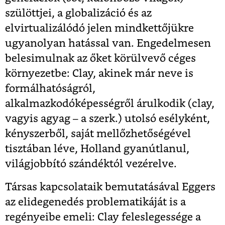
szülöttjei, a globalizáció és az
elvirtualizálódó jelen mindkettőjükre
ugyanolyan hatással van. Engedelmesen
belesimulnak az őket körülvevő céges
környezetbe: Clay, akinek már neve is
formálhatóságról,
alkalmazkodóképességről árulkodik (clay,
vagyis agyag – a szerk.) utolsó esélyként,
kényszerből, saját mellőzhetőségével
tisztában léve, Holland gyanútlanul,
világjobbító szándéktól vezérelve.
Társas kapcsolataik bemutatásával Eggers
az elidegenedés problematikáját is a
regényeibe emeli: Clay feleslegessége a