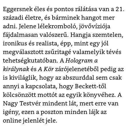
Eggersnek éles és pontos rálátása van a 21.
századi életre, és bárminek hangot mer
adni. Jelene lélekromboló, jövővíziója
fájdalmasan valószerű. Hangja szemtelen,
ironikus és realista, épp, mint egy jól
megválasztott zsűritagé valamelyik tévés
tehetségkutatóban. A
Hologram a
királynak
és
A Kör
zárójelenetéből pedig az
is kiviláglik, hogy az abszurddal sem csak
annyi a kapcsolata, hogy Beckett-től
kölcsönzött mottót az egyik könyvéhez. A
Nagy Testvér mindent lát, mert erre van
igény, ezen a poszton minden lájk az
online jelenlét jele.