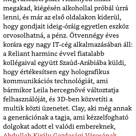
megakad, kiégésén alkohollal próbál úrrá
lenni, és már az első oldalakon kiderül,
hogy gondjait ideig-óráig egyetlen eszköz
orvosolhatná, a pénz. Ötvennégy éves
korára egy nagy IT-cég alkalmazásában áll:
a Reliant harminc évvel fiatalabb
kollégaival együtt Szaúd-Arábiába küldi,
hogy értékesítsen egy holografikus
kommunikációs technológiát, ami
bármikor Leila hercegnővé változtatja
felhasználóját, és 3D-ben közvetíti a
multik közti üzenetet. Clay, aki még annak
a generációnak a tagja, ami kézzelfogható
dolgokat adott el valódi embereknek,
Abdullah Király Gazdasági Városának