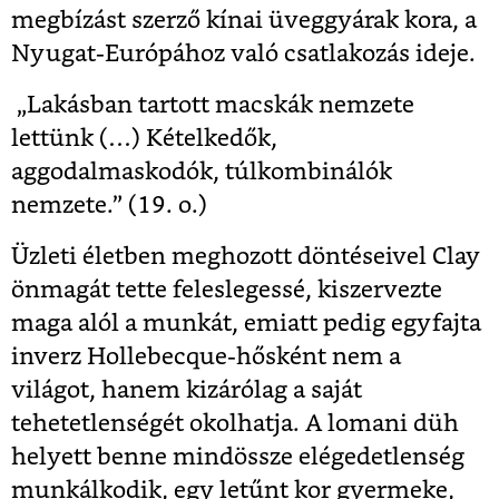
megbízást szerző kínai üveggyárak kora, a
Nyugat-Európához való csatlakozás ideje.
„Lakásban tartott macskák nemzete
lettünk (…) Kételkedők,
aggodalmaskodók, túlkombinálók
nemzete.” (19. o.)
Üzleti életben meghozott döntéseivel Clay
önmagát tette feleslegessé, kiszervezte
maga alól a munkát, emiatt pedig egyfajta
inverz Hollebecque-hősként nem a
világot, hanem kizárólag a saját
tehetetlenségét okolhatja. A lomani düh
helyett benne mindössze elégedetlenség
munkálkodik, egy letűnt kor gyermeke,