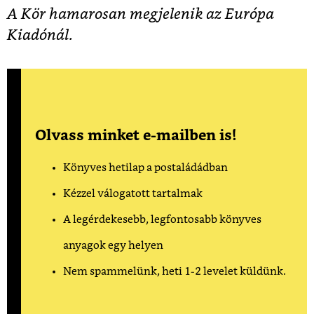
A Kör hamarosan megjelenik az Európa
Kiadónál.
Olvass minket e-mailben is!
Könyves hetilap a postaládádban
Kézzel válogatott tartalmak
A legérdekesebb, legfontosabb könyves
anyagok egy helyen
Nem spammelünk, heti 1-2 levelet küldünk.