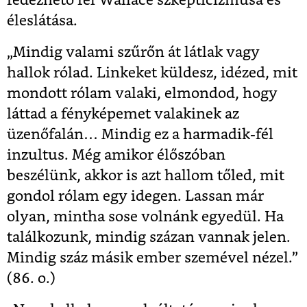
fedezhető fel Wallace szkepticizmusa és
éleslátása.
„Mindig valami szűrőn át látlak vagy
hallok rólad. Linkeket küldesz, idézed, mit
mondott rólam valaki, elmondod, hogy
láttad a fényképemet valakinek az
üzenőfalán… Mindig ez a harmadik-fél
inzultus. Még amikor élőszóban
beszélünk, akkor is azt hallom tőled, mit
gondol rólam egy idegen. Lassan már
olyan, mintha sose volnánk egyedül. Ha
találkozunk, mindig százan vannak jelen.
Mindig száz másik ember szemével nézel.”
(86. o.)