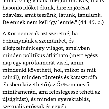
amit a világ valaha megtanult. Nos, ma is
hasonló időket élünk, hiszen jórészt
odavész, amit teszünk, látunk, tanulunk.
De ennek nem kell így lennie.” (44-45. o.)
A Kör nemcsak azt szeretné, ha
behunynánk a szemünket, és
elképzelnénk egy világot, amelyben
minden politikus átlátható (mert egész
nap egy apró kamerát visel, amin
mindenki követheti, hol, mikor és mit
csinál), minden tüntetés és katasztrófa
élesben követhető (az ŐrSzem nevű
minikamerán, ami feleslegessé teheti az
újságírást), és minden gyerekrablás,
szexuális erőszak és egyéb