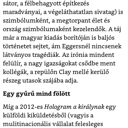
sátor, a félbehagyott építkezés
maradványai, a végeláthatatlan sivatag) is
szimbólumként, a megtorpant élet és
ország szimbólumaként kezelendők. A táj
már a magyar kiadás borítóján is baljós
történetet sejtet, ám Eggersnél nincsenek
látványos tragédiák. Az irónia mindent
felülír, a nagy igazságokat csődbe ment
kollégák, a repülőn Clay mellé kerülő
részeg utasok szájába adja.
Egy gyűrű mind fölött
Míg a 2012-es
Hologram a királynak
egy
külföldi kiküldetésből (vagyis a
mulitinacionális vállalat felesleges