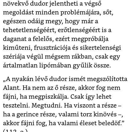
növekvő dudor jelentheti a végső
megoldást minden problémájára, sőt,
egészen odáig megy, hogy már a
tehetetlenségéért, erőtlenségéért is a
daganat a felelős, ezért megpróbálja
kiműteni, frusztrációja és sikertelenségi
szériája végül mégsem rákban, csak egy
ártalmatlan lipómában gyűlik össze.
„A nyakán lévő dudor ismét megszólította
Alant. Ha nem az ő része, akkor fog nem
fájni, ha megpiszkálja. Csak így lehet
tesztelni. Megtudni. Ha viszont a része –
ha a gerince része, valami torz kinövés –,
akkor fájni fog, ha valami éleset beledöf.”