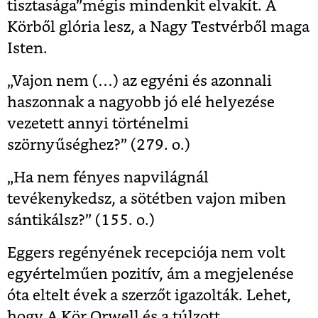
tisztasága”mégis mindenkit elvakít. A
Körből glória lesz, a Nagy Testvérből maga
Isten.
„Vajon nem (…) az egyéni és azonnali
haszonnak a nagyobb jó elé helyezése
vezetett annyi történelmi
szörnyűséghez?” (279. o.)
„Ha nem fényes napvilágnál
tevékenykedsz, a sötétben vajon miben
sántikálsz?” (155. o.)
Eggers regényének recepciója nem volt
egyértelműen pozitív, ám a megjelenése
óta eltelt évek a szerzőt igazolták. Lehet,
hogy A Kör Orwell és a túlzott