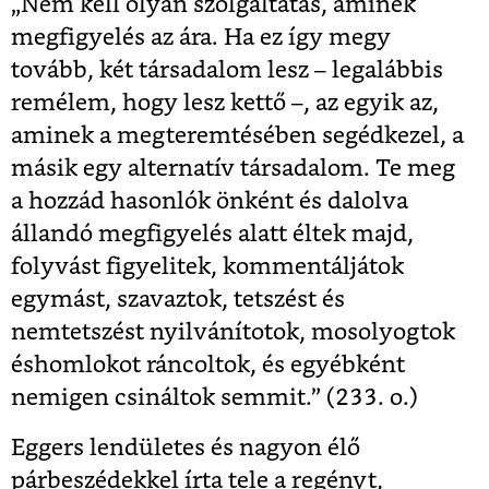
„Nem kell olyan szolgáltatás, aminek
megfigyelés az ára. Ha ez így megy
tovább, két társadalom lesz – legalábbis
remélem, hogy lesz kettő –, az egyik az,
aminek a megteremtésében segédkezel, a
másik egy alternatív társadalom. Te meg
a hozzád hasonlók önként és dalolva
állandó megfigyelés alatt éltek majd,
folyvást figyelitek, kommentáljátok
egymást, szavaztok, tetszést és
nemtetszést nyilvánítotok, mosolyogtok
éshomlokot ráncoltok, és egyébként
nemigen csináltok semmit.” (233. o.)
Eggers lendületes és nagyon élő
párbeszédekkel írta tele a regényt,