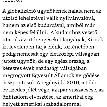
(112. o.)
A globalizáció ügynökének halála nem az
utolsó leheletével válik nyilvánvalóvá,
hanem az első kudarcával, amiből már
nem képes felállni. A kudarchoz vezető
utat, és az utórengéseket lányának, Kitnek
írt leveleiben tárja elénk, történetében
pedig nemcsak egy életközépi válságban
jutott ügynök, de egy egész ország, a
kétezres évek gazdasági válságában
megrogyott Egyesült Államok vergődése
összpontosul. A regényidő 2010, a több
évtizedes jólét vége, az ipar visszaesése, az
önbizalom elvesztése, az amerikai cég
helyett amerikai szabadalommal