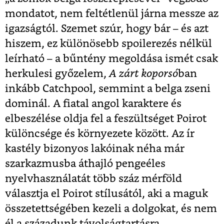
mondatot, nem feltétlenül járna messze az
igazságtól. Szemet szúr, hogy bár – és azt
hiszem, ez különösebb spoilerezés nélkül
leírható – a bűntény megoldása ismét csak
herkulesi győzelem,
A zárt koporsó
ban
inkább Catchpool, semmint a belga zseni
dominál. A fiatal angol karaktere és
elbeszélése oldja fel a feszültséget Poirot
különcsége és környezete között. Az ír
kastély bizonyos lakóinak néha már
szarkazmusba áthajló pengeéles
nyelvhasználatát több száz mérföld
választja el Poirot stílusától, aki a maguk
összetettségében kezeli a dolgokat, és nem
él a századunk távolságtartásra