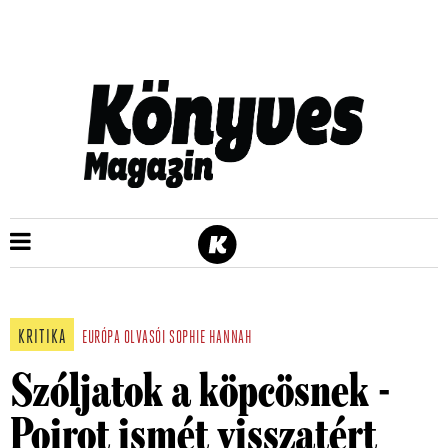
KRITIKA
EURÓPA
OLVASÓI
SOPHIE HANNAH
Szóljatok a köpcösnek -
Poirot ismét visszatért