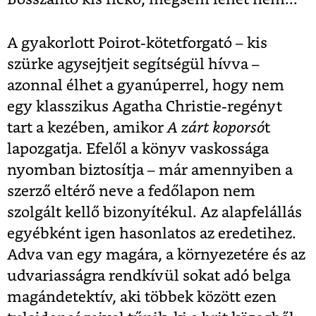
A gyakorlott Poirot-kötetforgató – kis
szürke agysejtjeit segítségül hívva –
azonnal élhet a gyanúperrel, hogy nem
egy klasszikus Agatha Christie-regényt
tart a kezében, amikor
A zárt koporsó
t
lapozgatja. Efelől a könyv vaskossága
nyomban biztosítja – már amennyiben a
szerző eltérő neve a fedőlapon nem
szolgált kellő bizonyítékul. Az alapfelállás
egyébként igen hasonlatos az eredetihez.
Adva van egy magára, a környezetére és az
udvariasságra rendkívül sokat adó belga
magándetektív, aki többek között ezen