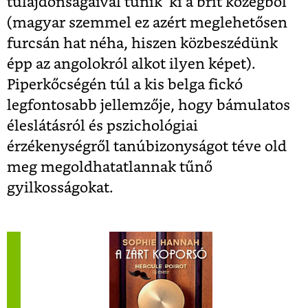
tulajdonságaival tűnik ki a brit közegből
(magyar szemmel ez azért meglehetősen
furcsán hat néha, hiszen közbeszédünk
épp az angolokról alkot ilyen képet).
Piperkőcségén túl a kis belga fickó
legfontosabb jellemzője, hogy bámulatos
éleslátásról és pszichológiai
érzékenységről tanúbizonyságot téve old
meg megoldhatatlannak tűnő
gyilkosságokat.