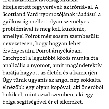
kifejlesztett fegyverével: az iróniával. A
Scottland Yard nyomozójának ráadásul a
gyilkosság mellett olyan személyes
problémával is meg kell küzdenie,
amellyel Poirot még sosem szembesült:
nevezetesen, hogy hogyan lehet
érvényesülni Poirot árnyékában.
Catchpool a legutóbbi közös munka óta
analizálja a nyomot, amit magándetektív
barátja hagyott az életén és a karrierjén.
Úgy tűnik ugyanis az angol nép sokkalta
elnézőbb egy olyan kopóval, aki önerőből
bukik el, mint azzal szemben, aki egy
belga segítségével ér el sikereket.