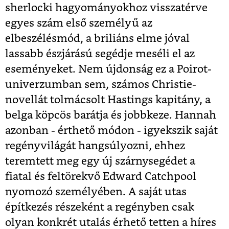
sherlocki hagyományokhoz visszatérve
egyes szám első személyű az
elbeszélésmód, a briliáns elme jóval
lassabb észjárású segédje meséli el az
eseményeket. Nem újdonság ez a Poirot-
univerzumban sem, számos Christie-
novellát tolmácsolt Hastings kapitány, a
belga köpcös barátja és jobbkeze. Hannah
azonban - érthető módon - igyekszik saját
regényvilágát hangsúlyozni, ehhez
teremtett meg egy új szárnysegédet a
fiatal és feltörekvő Edward Catchpool
nyomozó személyében. A saját utas
építkezés részeként a regényben csak
olyan konkrét utalás érhető tetten a híres