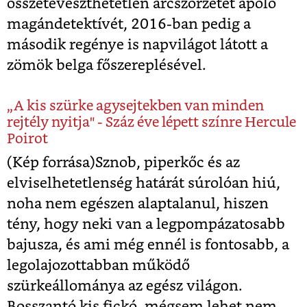
összetéveszthetetlen arcszőrzetet ápoló
magándetektívét, 2016-ban pedig a
második regénye is napvilágot látott a
zömök belga főszereplésével.
„A kis szürke agysejtekben van minden
rejtély nyitja" - Száz éve lépett színre Hercule
Poirot
(Kép forrása)Sznob, piperkőc és az
elviselhetetlenség határát súrolóan hiú,
noha nem egészen alaptalanul, hiszen
tény, hogy neki van a legpompázatosabb
bajusza, és ami még ennél is fontosabb, a
legolajozottabban működő
szürkeállománya az egész világon.
Bosszantó kis fickó, mégsem lehet nem...