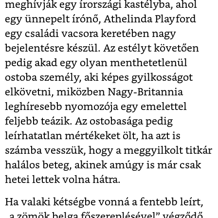
meghívják egy írországi kastélyba, ahol
egy ünnepelt írónő, Athelinda Playford
egy családi vacsora keretében nagy
bejelentésre készül. Az estélyt követően
pedig akad egy olyan menthetetlenül
ostoba személy, aki képes gyilkosságot
elkövetni, miközben Nagy-Britannia
leghíresebb nyomozója egy emelettel
feljebb teázik. Az ostobasága pedig
leírhatatlan mértékeket ölt, ha azt is
számba vesszük, hogy a meggyilkolt titkár
halálos beteg, akinek amúgy is már csak
hetei lettek volna hátra.
Ha valaki kétségbe vonná a fentebb leírt,
„a zömök belga főszereplésével” végződő