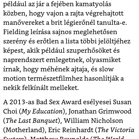
például az jár a fejében kamatyolás
közben, hogy vajon a rajta végrehajtott
manővereket a brit légierőnél tanulta-e.
Fielding leírása sajnos meglehetősen
szerény és erőtlen a lista többi jelöltjéhez
képest, akik például szuperhősöket és
naprendszert emlegetnek, olyasmiket
írnak, hogy méhének ajtaja, és slow
motion természetfilmhez hasonlítják a
nekik felkínált melleket.
A 2013-as Bad Sex Award esélyesei Susan
Choi (
My Education
), Jonathan Grimwood
(
The Last Banquet
), William Nicholson
(Motherland), Eric Reinhardt (
The Victoria