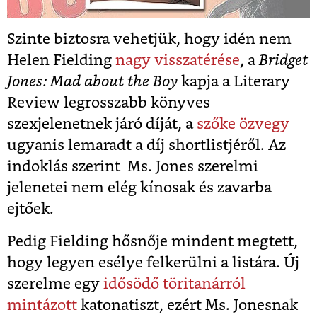
Szinte biztosra vehetjük, hogy idén nem
Helen Fielding
nagy visszatérése
, a
Bridget
Jones: Mad about the Boy
kapja a Literary
Review legrosszabb könyves
szexjelenetnek járó díját, a
szőke özvegy
ugyanis lemaradt a díj shortlistjéről. Az
indoklás szerint Ms. Jones szerelmi
jelenetei nem elég kínosak és zavarba
ejtőek.
Pedig Fielding hősnője mindent megtett,
hogy legyen esélye felkerülni a listára. Új
szerelme egy
idősödő töritanárról
mintázott
katonatiszt, ezért Ms. Jonesnak