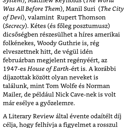
System
), Matthew Reynolds (
The World
Was All Before Them
), Manil Suri (
The City
of Devi
), valamint Rupert Thomson
(
Secrecy
). Kétes (és főleg posztumusz)
dicsőségben részesülhet a híres amerikai
folkénekes, Woody Guthrie is, rég
elveszettnek hitt, de végül idén
februárban megjelent regényéért, az
1947-es
House of Earth
-ért is. A korábbi
díjazottak között olyan neveket is
találunk, mint Tom Wolfe és Norman
Mailer, de például Nick Cave-nek is volt
már esélye a győzelemre.
A Literary Review által évente odaítélt díj
célja, hogy felhívja a figyelmet a rosszul