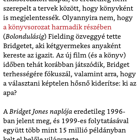
szerepelt a tervek között, hogy könyvként
is megjelentessék. Olyannyira nem, hogy
a könyvsorozat harmadik részében
(
Bolondulásig
) Fielding özveggyé tette
Bridgetet, aki kétgyermekes anyaként
kereste az igazit. Az új film (és a könyv)
időben tehát korábban játszódik, Bridget
terhességére fókuszál, valamint arra, hogy
a választani képtelen hősnő kiderítse: ki az
apa?
A
Bridget Jones naplója
eredetileg 1996-
ban jelent meg, és 1999-es folytatásával
együtt több mint 15 millió példányban
kelt el belőle világszerte.