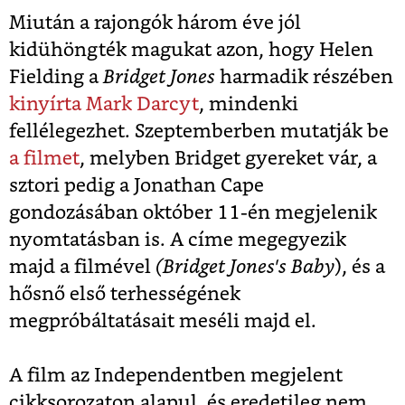
Miután a rajongók három éve jól
kidühöngték magukat azon, hogy Helen
Fielding a
Bridget Jones
harmadik részében
kinyírta Mark Darcyt
, mindenki
fellélegezhet. Szeptemberben mutatják be
a filmet
, melyben Bridget gyereket vár, a
sztori pedig a Jonathan Cape
gondozásában október 11-én megjelenik
nyomtatásban is. A címe megegyezik
majd a filmével
(Bridget Jones's Baby
), és a
hősnő első terhességének
megpróbáltatásait meséli majd el.
A film az Independentben megjelent
cikksorozaton alapul, és eredetileg nem