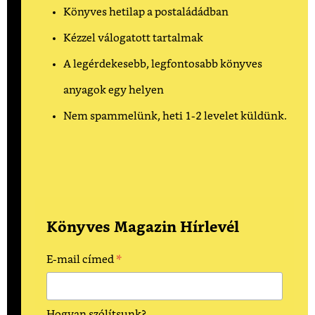
Könyves hetilap a postaládádban
Kézzel válogatott tartalmak
A legérdekesebb, legfontosabb könyves
anyagok egy helyen
Nem spammelünk, heti 1-2 levelet küldünk.
Könyves Magazin Hírlevél
*
E-mail címed
Hogyan szólítsunk?