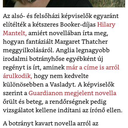
Az alsó- és felsőházi képviselők egyaránt
elítélték a kétszeres Booker-díjas
Hilary
Mantelt,
amiért novellában írta meg,
hogyan fantáziált Margaret Thatcher
meggyilkolásáról. Anglia legnagyobb
irodalmi botrányhőse egyébként új
regényt is írt, aminek
már a címe is arról
árulkodik,
hogy nem kedvelte
különösebben a Vasladyt. A képviselők
szerint a
Guardianon megjelent novella
őrült és beteg, a rendőrségnek pedig
vizsgálatot kellene indítani az írónő ellen.
A botrányt kavart novella arról az