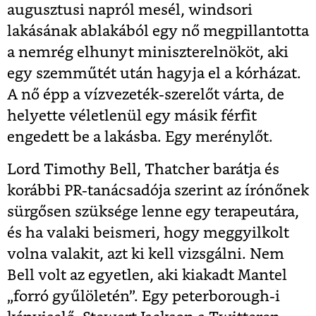
augusztusi napról mesél, windsori
lakásának ablakából egy nő megpillantotta
a nemrég elhunyt miniszterelnököt, aki
egy szemműtét után hagyja el a kórházat.
A nő épp a vízvezeték-szerelőt várta, de
helyette véletlenül egy másik férfit
engedett be a lakásba. Egy merénylőt.
Lord Timothy Bell, Thatcher barátja és
korábbi PR-tanácsadója szerint az írónőnek
sürgősen szüksége lenne egy terapeutára,
és ha valaki beismeri, hogy meggyilkolt
volna valakit, azt ki kell vizsgálni. Nem
Bell volt az egyetlen, aki kiakadt Mantel
„forró gyűlöletén”. Egy peterborough-i