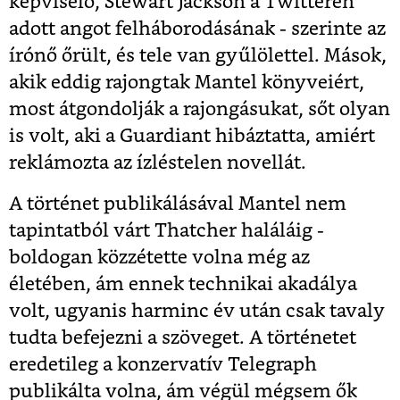
képviselő, Stewart Jackson a Twitteren
adott angot felháborodásának - szerinte az
írónő őrült, és tele van gyűlölettel. Mások,
akik eddig rajongtak Mantel könyveiért,
most átgondolják a rajongásukat, sőt olyan
is volt, aki a Guardiant hibáztatta, amiért
reklámozta az ízléstelen novellát.
A történet publikálásával Mantel nem
tapintatból várt Thatcher haláláig -
boldogan közzétette volna még az
életében, ám ennek technikai akadálya
volt, ugyanis harminc év után csak tavaly
tudta befejezni a szöveget. A történetet
eredetileg a konzervatív Telegraph
publikálta volna, ám végül mégsem ők