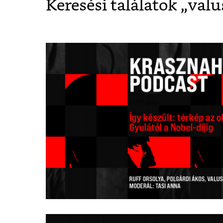
Keresési találatok „
valu