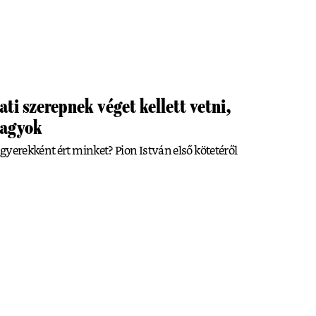
ati szerepnek véget kellett vetni,
vagyok
gyerekként ért minket? Pion István első kötetéről