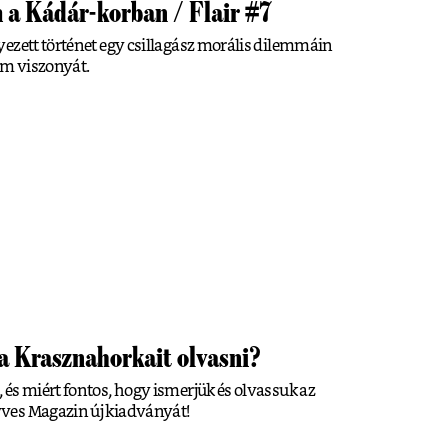
 a Kádár-korban / Flair #7
ezett történet egy csillagász morális dilemmáin
om viszonyát.
a Krasznahorkait olvasni?
és miért fontos, hogy ismerjük és olvassuk az
ves Magazin új kiadványát!