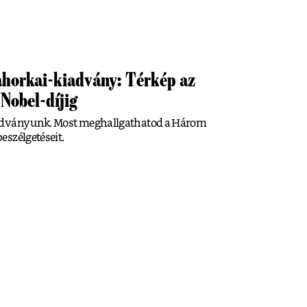
ahorkai-kiadvány: Térkép az
 Nobel-díjig
iadványunk. Most meghallgathatod a Három
eszélgetéseit.