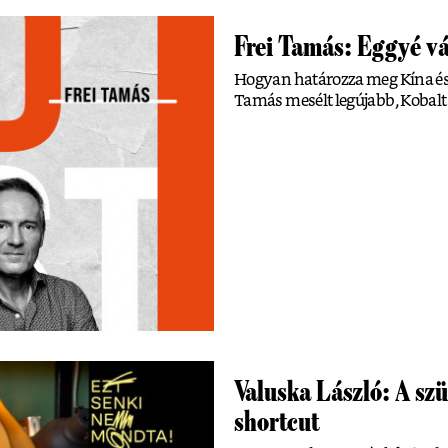
Frei Tamás: Eggyé vál
Hogyan határozza meg Kína és 
Tamás mesélt legújabb, Kobalt
Valuska László: A sz
shortcut