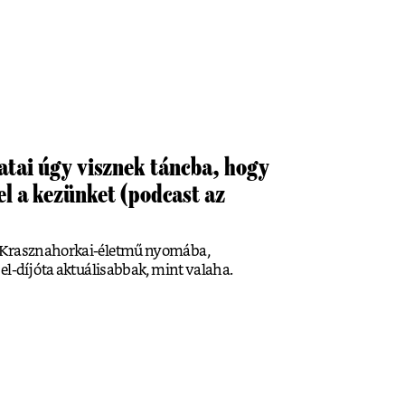
tai úgy visznek táncba, hogy
l a kezünket (podcast az
a Krasznahorkai-életmű nyomába,
el-díj óta aktuálisabbak, mint valaha.