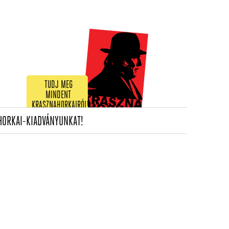
TUDJ MEG
MINDENT
KRASZNAHORKAIRÓL!
(CURRENT)
HORKAI-KIADVÁNYUNKAT!