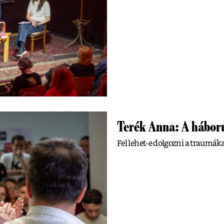
Terék Anna: A háború
Fel lehet-e dolgozni a traumáka