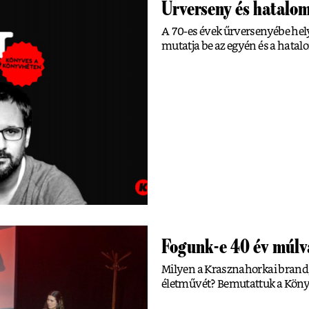
Űrverseny és hatalom
A 70-es évek űrversenyébe hely
mutatja be az egyén és a hatal
Fogunk-e 40 év múlv
Milyen a Krasznahorkai brand, 
életművét? Bemutattuk a Köny