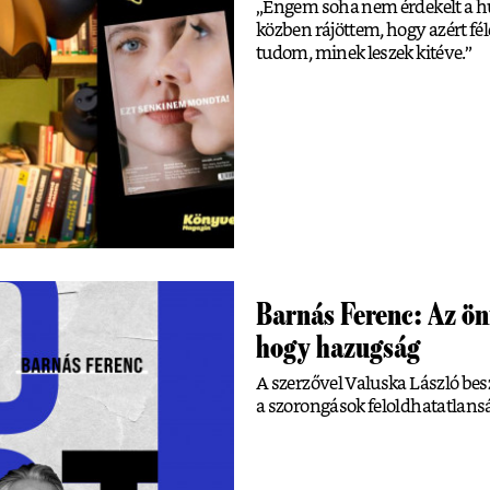
„Engem soha nem érdekelt a h
közben rájöttem, hogy azért fé
tudom, minek leszek kitéve.”
Barnás Ferenc: Az önf
hogy hazugság
A szerzővel Valuska László besz
a szorongások feloldhatatlansá