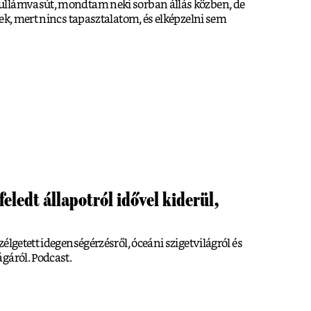
ullámvasút, mondtam neki sorban állás közben, de
lek, mert nincs tapasztalatom, és elképzelni sem
eledt állapotról idővel kiderül,
élgetett idegenségérzésről, óceáni szigetvilágról és
gáról. Podcast.