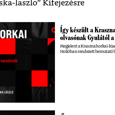
ska-laszlo
” Kifejezésre
Így készült a Kraszn
olvasónak Gyulától a
Megjelent a Krasznahorkai-k
Hollóban rendezett bemutató b