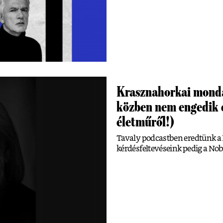
Krasznahorkai monda
közben nem engedik e
életműről!)
Tavaly podcastben eredtünk 
kérdésfeltevéseink pedig a Nob