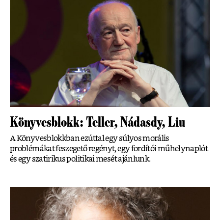
Könyvesblokk: Teller, Nádasdy, Liu
A Könyvesblokkban ezúttal egy súlyos morális
problémákat feszegető regényt, egy fordítói műhelynaplót
és egy szatirikus politikai mesét ajánlunk.