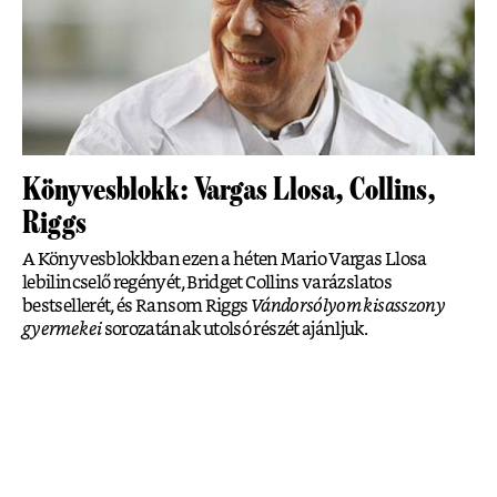
Könyvesblokk: Vargas Llosa, Collins,
Riggs
A Könyvesblokkban ezen a héten Mario Vargas Llosa
lebilincselő regényét, Bridget Collins varázslatos
bestsellerét, és Ransom Riggs
Vándorsólyom kisasszony
gyermekei
sorozatának utolsó részét ajánljuk.