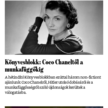
Könyvesblokk: Coco Chaneltől a
munkafüggőkig
A hétindító Könyvesblokkban ezúttal három non-fictiont
ajánlunk: Coco Chanelről, Hitler utolsó dobásáról és a
munkafüggősségről szóló újdonságok kerültek a
válogatásba.