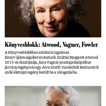
Könyvesblokk: Atwood, Vagner, Fowler
A Könyvesblokkban ezúttal is izgalmas
könyvújdonságokat mutatunk. Ezúttal Margaret Atwood
2015-ös disztópiája, Jana Vagner posztapokaliptikus
járványregénye és egy Alva Smith Vanderbilt Belmontról
szóló életrajzi regény került be a válogatásba.