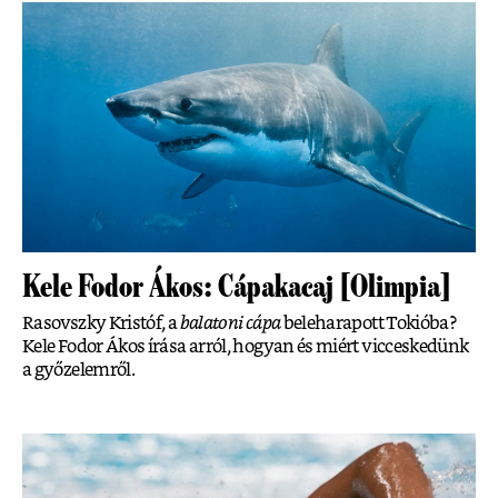
Kele Fodor Ákos: Cápakacaj [Olimpia]
Rasovszky Kristóf, a
balatoni cápa
beleharapott Tokióba?
Kele Fodor Ákos írása arról, hogyan és miért vicceskedünk
a győzelemről.