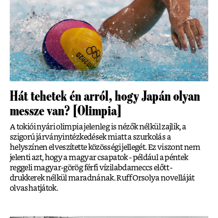
Hát tehetek én arról, hogy Japán olyan
messze van? [Olimpia]
A tokiói nyári olimpia jelenleg is nézők nélkül zajlik, a
szigorú járványintézkedések miatt a szurkolás a
helyszínen elveszítette közösségi jellegét. Ez viszont nem
jelenti azt, hogy a magyar csapatok - például a péntek
reggeli magyar-görög férfi vízilabdameccs előtt -
drukkerek nélkül maradnának. Ruff Orsolya novelláját
olvashatjátok.