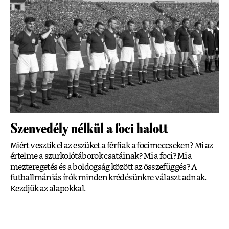
Szenvedély nélkül a foci halott
Miért vesztik el az eszüket a férfiak a focimeccseken? Mi az
értelme a szurkolótáborok csatáinak? Mi a foci? Mi a
mezteregetés és a boldogság között az összefüggés? A
futballmániás írók minden krédésünkre választ adnak.
Kezdjük az alapokkal.