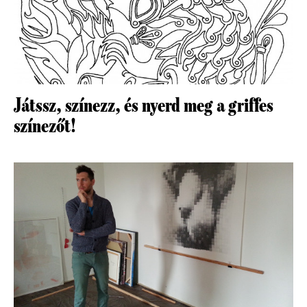
Játssz, színezz, és nyerd meg a griffes
színezőt!