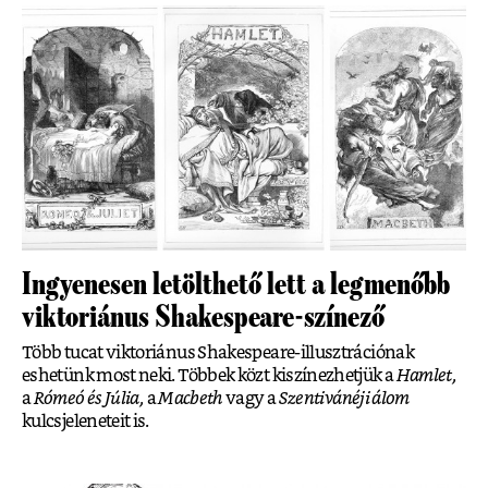
Ingyenesen letölthető lett a legmenőbb
viktoriánus Shakespeare-színező
Több tucat viktoriánus Shakespeare-illusztrációnak
eshetünk most neki. Többek közt kiszínezhetjük a
Hamlet,
a
Rómeó és Júlia,
a
Macbeth
vagy a
Szentivánéji álom
kulcsjeleneteit is.