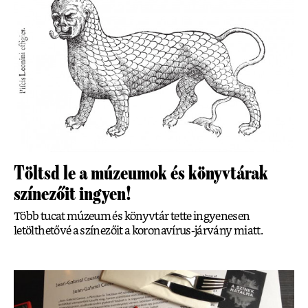
Töltsd le a múzeumok és könyvtárak
színezőit ingyen!
Több tucat múzeum és könyvtár tette ingyenesen
letölthetővé a színezőit a koronavírus-járvány miatt.