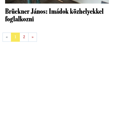
Brückner János: Imádok közhelyekkel
foglalkozni
«
1
2
»