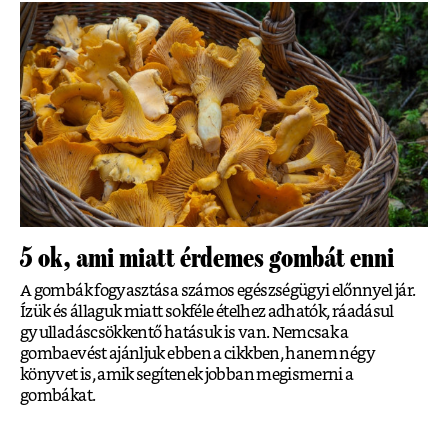
5 ok, ami miatt érdemes gombát enni
A gombák fogyasztása számos egészségügyi előnnyel jár.
Ízük és állaguk miatt sokféle ételhez adhatók, ráadásul
gyulladáscsökkentő hatásuk is van. Nemcsak a
gombaevést ajánljuk ebben a cikkben, hanem négy
könyvet is, amik segítenek jobban megismerni a
gombákat.