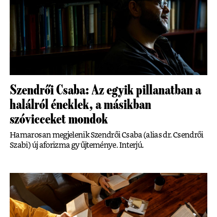
Szendrői Csaba: Az egyik pillanatban a
halálról éneklek, a másikban
szóvicceket mondok
Hamarosan megjelenik Szendrői Csaba (alias dr. Csendrői
Szabi) új aforizma gyűjteménye. Interjú.