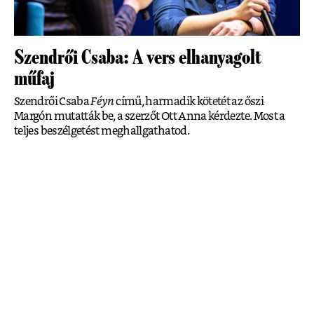
Szendrői Csaba: A vers elhanyagolt
műfaj
Szendrői Csaba
Féyn
című, harmadik kötetét az őszi
Margón mutatták be, a szerzőt Ott Anna kérdezte. Most a
teljes beszélgetést meghallgathatod.