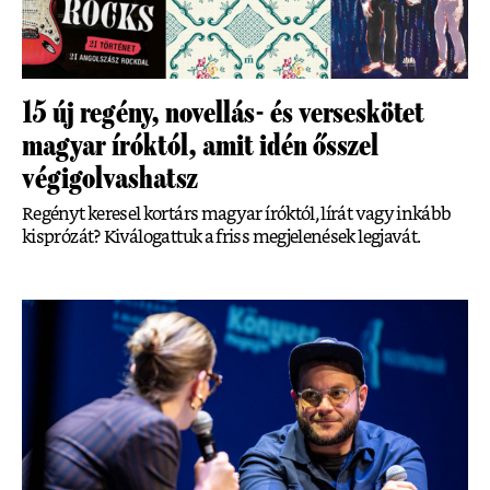
15 új regény, novellás- és verseskötet
magyar íróktól, amit idén ősszel
végigolvashatsz
Regényt keresel kortárs magyar íróktól, lírát vagy inkább
kisprózát? Kiválogattuk a friss megjelenések legjavát.