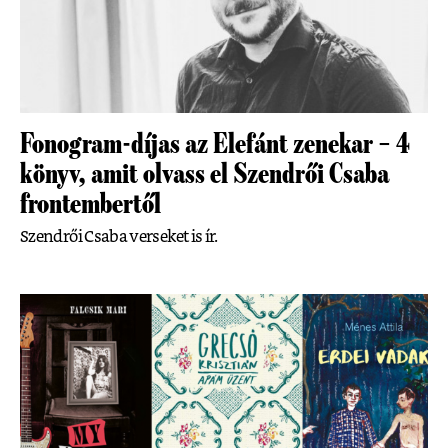
Fonogram-díjas az Elefánt zenekar – 4
könyv, amit olvass el Szendrői Csaba
frontembertől
Szendrői Csaba verseket is ír.