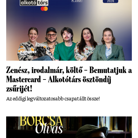
Zenész, irodalmár, költő – Bemutatjuk a
Mastercard – Alkotótárs ösztöndíj
zsűrijét!
Az eddigi legváltozatosabb csapat állt össze!