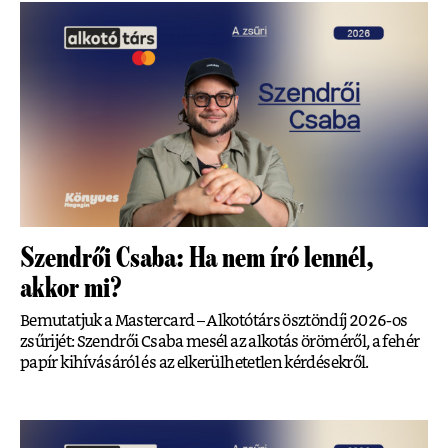
Szendrői Csaba: Ha nem író lennél,
akkor mi?
Bemutatjuk a Mastercard – Alkotótárs ösztöndíj 2026-os
zsűrijét: Szendrői Csaba mesél az alkotás öröméről, a fehér
papír kihívásáról és az elkerülhetetlen kérdésekről.