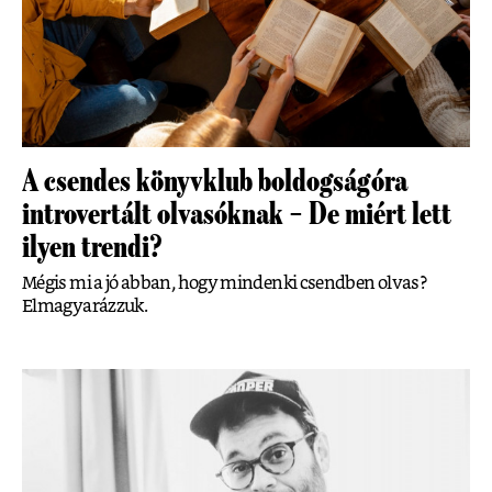
A csendes könyvklub boldogságóra
introvertált olvasóknak – De miért lett
ilyen trendi?
Mégis mi a jó abban, hogy mindenki csendben olvas?
Elmagyarázzuk.