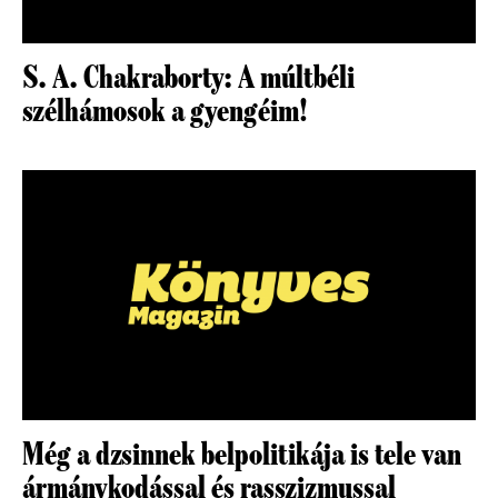
S. A. Chakraborty: A múltbéli
szélhámosok a gyengéim!
Még a dzsinnek belpolitikája is tele van
ármánykodással és rasszizmussal