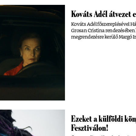
Kováts Adél átveze
Kováts Adél főszereplésével H
Grosan Cristina rendezésében ké
megrendezésre kerülő Margó Ir
Ezeket a külföldi kö
Fesztiválon!