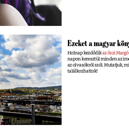
Ezeket a magyar köny
Holnap kezdődik
az őszi Margó
napon keresztül minden az irod
az olvasókról szól. Mutatjuk, 
találkozhattok!