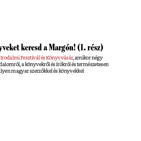
veket keresd a Margón! (1. rész)
 Irodalmi Fesztivál és Könyvvásár
, amikor négy
alomról, a könyvekről és írókról és természetesen
milyen magyar szerzőkkel és könyvekkel