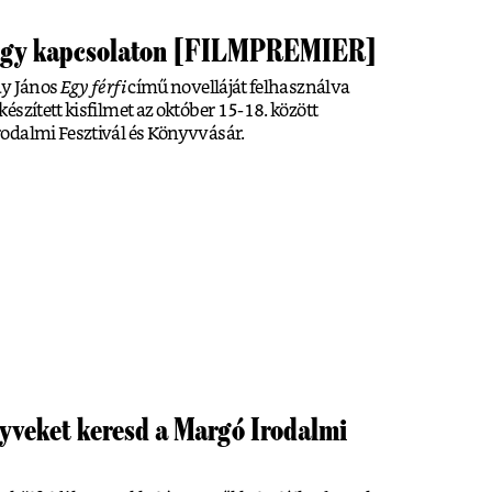
t egy kapcsolaton [FILMPREMIER]
áy János
Egy férfi
című novelláját felhasználva
szített kisfilmet az október 15-18. között
odalmi Fesztivál és Könyvvásár.
nyveket keresd a Margó Irodalmi