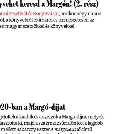
veket keresd a Margón! (2. rész)
almi Fesztivál és Könyvvásár
, amikor négy napon
l, a könyvekről és írókról és természetesen az
yen magyar szerzőkkel és könyvekkel
020-ban a Margó-díjat
jelöltek a kiadók és a szerzők a Margó-díjra, melyek
álasztotta ki, majd a szakmai zsűri döntött a legjobb
mellett Babarczy Eszter
A mérgezett nő
című