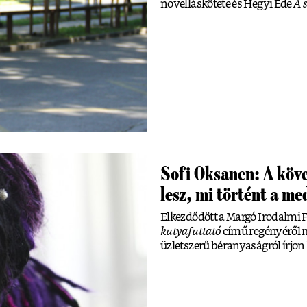
novelláskötete és Hegyi Ede
A 
Sofi Oksanen: A köve
lesz, mi történt a m
Elkezdődött a Margó Irodalmi Fe
kutyafuttató
című regényéről me
üzletszerű béranyaságról írjon