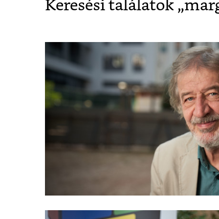
Keresési találatok „
marg