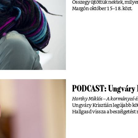
Összegyűjtöttük nektek, milyen
Margón október 15–18. közt.
PODCAST: Ungváry K
Horthy Miklós – A kormányzó é
Ungváry Krisztián legújabb köt
Hallgasd vissza a beszélgetést