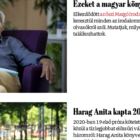
Ezeket a magyar köny
Elkezdődött
az őszi Margó Irod
keresztül minden az irodalomró
olvasókról szól. Mutatjuk, mil
találkozhattok.
Harag Anita kapta 2
2020-ban 19 első próza kötetet 
közül a tíz legjobbat előzsűri v
háromról: Harag Anita könyve 