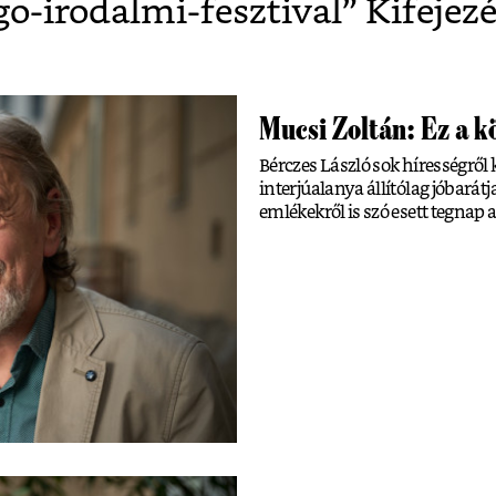
o-irodalmi-fesztival
” Kifejez
Mucsi Zoltán: Ez a k
Bérczes László sok hírességről
interjúalanya állítólag jóbarátj
emlékekről is szó esett tegna