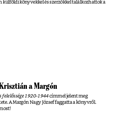
 külföldi könyvekkel és szerzőkkel találkozhattok a
risztián a Margón
s felelőssége 1920-1944
címmel jelent meg
ete. A Margón Nagy József faggatta a könyvről.
 most!