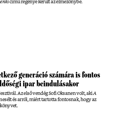
senki
című regénye került az élmezőnybe.
tkező generáció számára is fontos
eddőségi ipar beindulásakor
sztivál. Az első vendég Sofi Oksanen volt, aki
A
sélt és arról, miért tartotta fontosnak, hogy az
 könyvet.