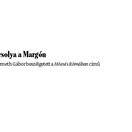
solya a Margón
meth Gábor beszélgetett a
Hóesés Rómában
című