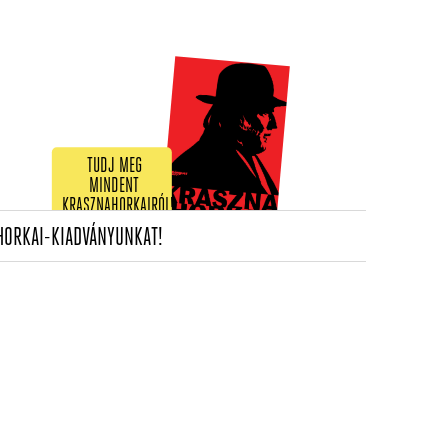
TUDJ MEG
MINDENT
KRASZNAHORKAIRÓL!
(CURRENT)
HORKAI-KIADVÁNYUNKAT!