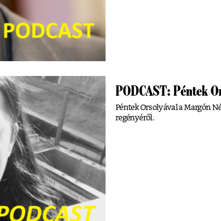
PODCAST: Péntek Or
Péntek Orsolyával a Margón Né
regényéről.