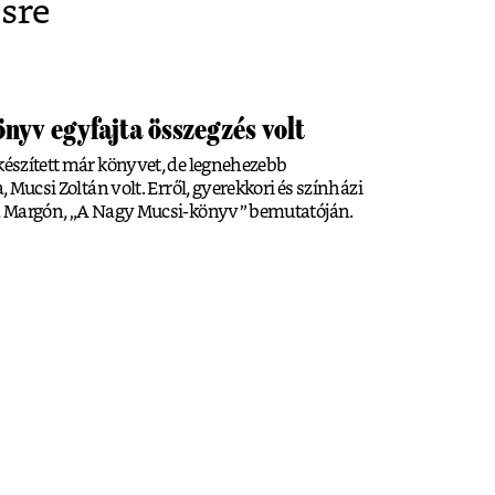
ésre
önyv egyfajta összegzés volt
 készített már könyvet, de legnehezebb
a, Mucsi Zoltán volt. Erről, gyerekkori és színházi
p a Margón, „A Nagy Mucsi-könyv” bemutatóján.