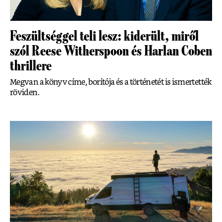
Feszültséggel teli lesz: kiderült, miről
szól Reese Witherspoon és Harlan Coben
thrillere
Megvan a könyv címe, borítója és a történetét is ismertették
röviden.