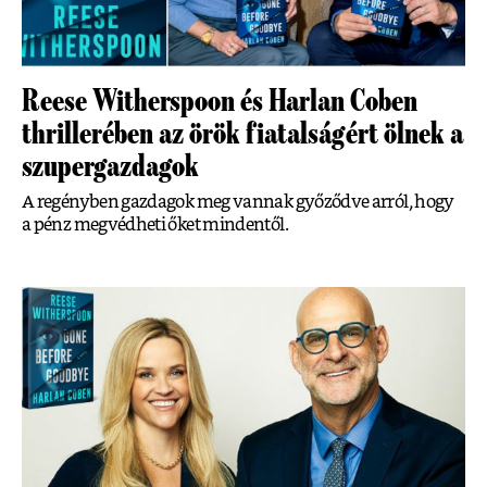
Reese Witherspoon és Harlan Coben
thrillerében az örök fiatalságért ölnek a
szupergazdagok
A regényben gazdagok meg vannak győződve arról, hogy
a pénz megvédheti őket mindentől.