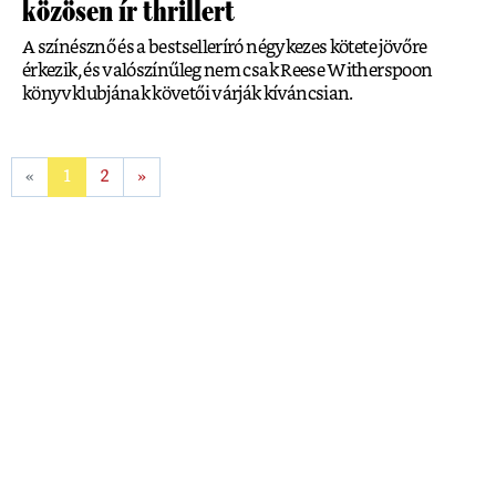
közösen ír thrillert
A színésznő és a bestselleríró négykezes kötete jövőre
érkezik, és valószínűleg nem csak Reese Witherspoon
könyvklubjának követői várják kíváncsian.
«
1
2
»