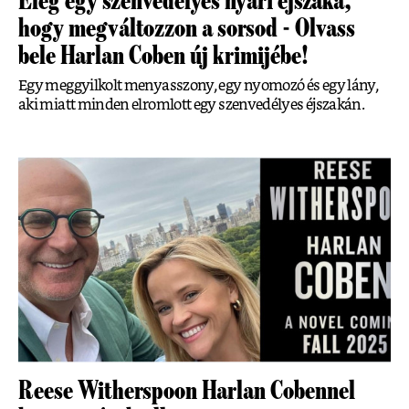
Elég egy szenvedélyes nyári éjszaka,
hogy megváltozzon a sorsod - Olvass
bele Harlan Coben új krimijébe!
Egy meggyilkolt menyasszony, egy nyomozó és egy lány,
aki miatt minden elromlott egy szenvedélyes éjszakán.
Reese Witherspoon Harlan Cobennel