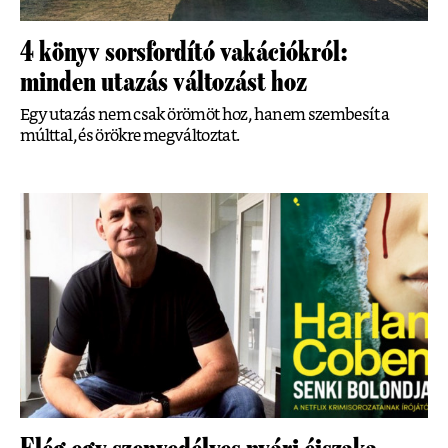
4 könyv sorsfordító vakációkról:
minden utazás változást hoz
Egy utazás nem csak örömöt hoz, hanem szembesít a
múlttal, és örökre megváltoztat.