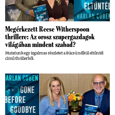
Megérkezett Reese Witherspoon
thrillere: Az orosz szupergazdagok
világában mindent szabad?
Mutatunk egy izgalmas részletet a Búcsú nélkül eltűntél
című thrillerből.