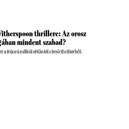
therspoon thrillere: Az orosz
gában mindent szabad?
 a Búcsú nélkül eltűntél című thrillerből.