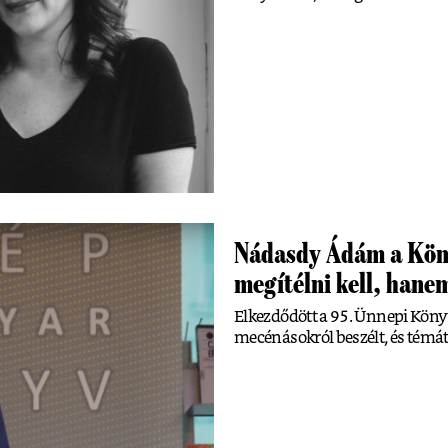
Nádasdy Ádám a Kön
megítélni kell, hane
Elkezdődött a 95. Ünnepi Kön
mecénásokról beszélt, és témát 