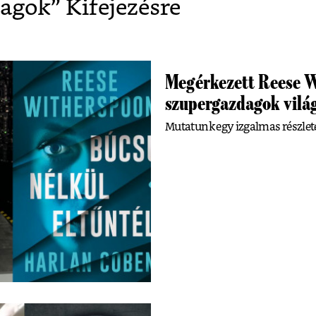
dagok
” Kifejezésre
Megérkezett Reese Wi
szupergazdagok vilá
Mutatunk egy izgalmas részletet