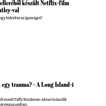
elleréből készült Netflix-film
tley-val
ogy kiderítse az igazságot?
 egy trauma? - A Long Island-i
ól mesél Taffy Brodesser-Akner második
ompromisszum
ban.