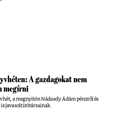
yvhéten: A gazdagokat nem
m megírni
yvhét, a megnyitón Nádasdy Ádám pénzről és
is javasolt írótársainak.