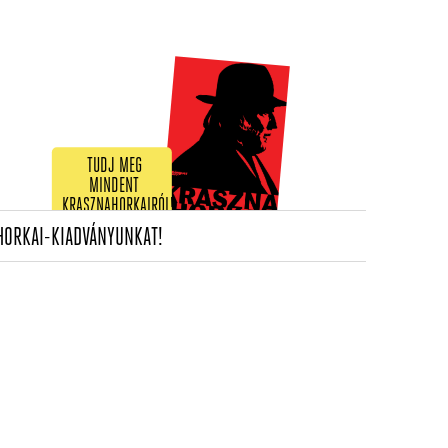
TUDJ MEG
MINDENT
KRASZNAHORKAIRÓL!
(CURRENT)
HORKAI-KIADVÁNYUNKAT!