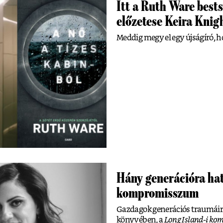
Itt a Ruth Ware bests
előzetese Keira Knigh
Meddig megy el egy újságíró, h
Hány generációra hat
kompromisszum
Gazdagok generációs traumáir
könyvében, a
Long Island-i k