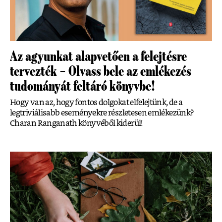
Az agyunkat alapvetően a fe­lejtésre
tervezték – Olvass bele az emlékezés
tudományát feltáró könyvbe!
Hogy van az, hogy fontos dolgokat elfelejtünk, de a
legtriviálisabb eseményekre részletesen emlékezünk?
Charan Ranganath könyvéből kiderül!