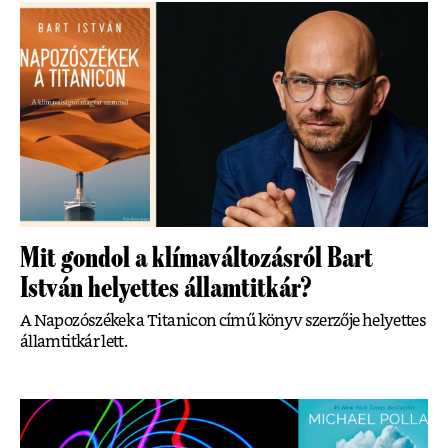
Mit gondol a klímaváltozásról Bart
István helyettes államtitkár?
A Napozószékek a Titanicon című könyv szerzője helyettes
államtitkár lett.