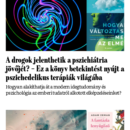
A drogok jelenthetik a pszichiátria
jövőjét? – Ez a könyv betekintést nyújt a
pszichedelikus terápiák világába
Hogyan alakíthatja át a modern idegtudomány és
pszichológia az emberi tudatról alkotott elképzeléseinket?