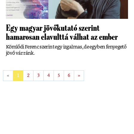
Egy magyar jövőkutató szerint
hamarosan elavulttá válhat az ember
Kömlődi Ferenc szerint egy izgalmas, de egyben fenyegető
jövő vár ránk.
«
1
2
3
4
5
6
»