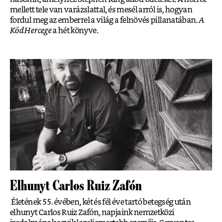
mellett tele van varázslattal, és mesél arról is, hogyan
fordul meg az emberrel a világ a felnövés pillanatában.
A
Köd Hercege
a hét könyve.
Elhunyt Carlos Ruiz Zafón
Életének 55. évében, két és fél éve tartó betegség után
elhunyt Carlos Ruiz Zafón, napjaink nemzetközi