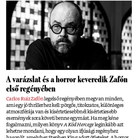
A varázslat és a horror keveredik Zafón
első regényében
Carlos Ruiz Zafón
legelső regényében megvan minden,
ami egy jó thrillerhez kell: pörgős, titokzatos, különleges
atmoszférája van és kísértetiesebbnél kísértetiesebb
események sora követi benne egymást. Ha meg kéne
fogalmazni, milyen könyv
A Köd Hercege
leginkább azt
lehetne mondani, hogy egy olyan ifjúsági regényhez
hasonlít, amelyhez Stephen King adott ötleteket. A horror