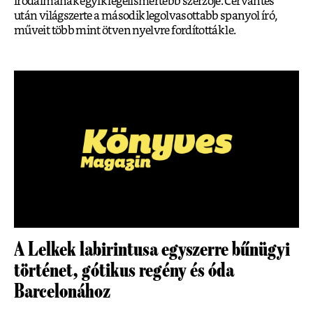
irodalmának egyik legelismertebb szerzője. Cervantes
után világszerte a második legolvasottabb spanyol író,
műveit több mint ötven nyelvre fordították le.
A Lelkek labirintusa egyszerre bűnügyi
történet, gótikus regény és óda
Barcelonához