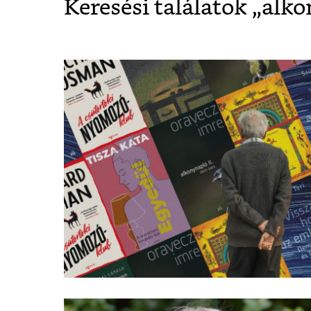
Keresési találatok „
alko