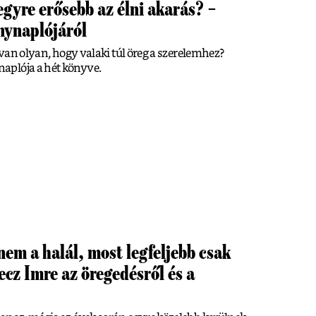
egyre erősebb az élni akarás? –
nynaplójáról
s van olyan, hogy valaki túl öreg a szerelemhez?
aplója a hét könyve.
em a halál, most legfeljebb csak
ecz Imre az öregedésről és a