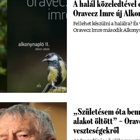
A halál közeledtével 
Oravecz Imre új Alko
Fel lehet készülni a halálra? É
Oravecz Imre második Alkonyn
„Születésem óta benn
alakot öltött” – Orav
veszteségekről