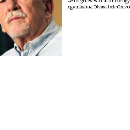
Az öregedés és a halál nem ugy
egymáshoz. Olvass bele Oravec