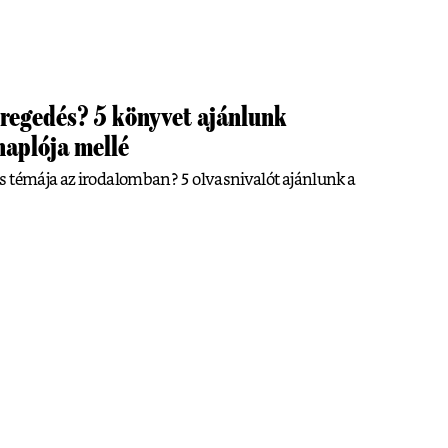
öregedés? 5 könyvet ajánlunk
naplója mellé
s témája az irodalomban? 5 olvasnivalót ajánlunk a