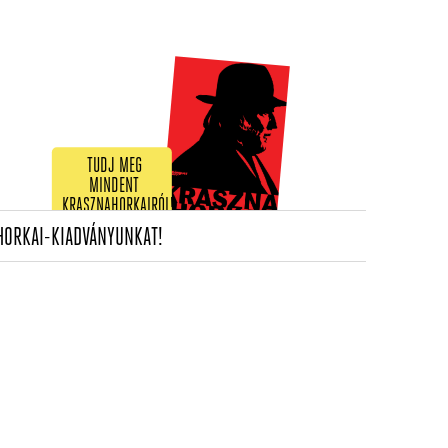
TUDJ MEG
MINDENT
KRASZNAHORKAIRÓL!
(CURRENT)
HORKAI-KIADVÁNYUNKAT!