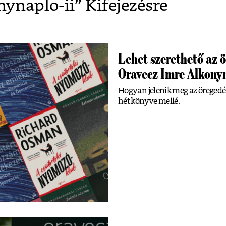
nynaplo-ii
” Kifejezésre
Lehet szerethető az 
Oravecz Imre Alkony
Hogyan jelenik meg az öregedé
hét könyve mellé.