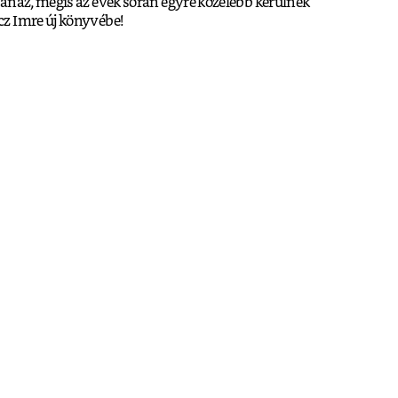
anaz, mégis az évek során egyre közelebb kerülnek
z Imre új könyvébe!