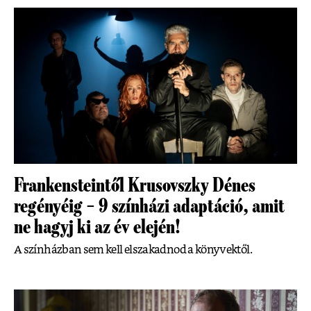
Frankensteintől Krusovszky Dénes
regényéig – 9 színházi adaptáció, amit
ne hagyj ki az év elején!
A színházban sem kell elszakadnod a könyvektől.