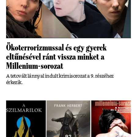
Ökoterrorizmussal és egy gyerek
eltűnésével ránt vissza minket a
Millenium-sorozat
A tetovált lánnyal indult krimisorozat a 9. részéhez
érkezik.