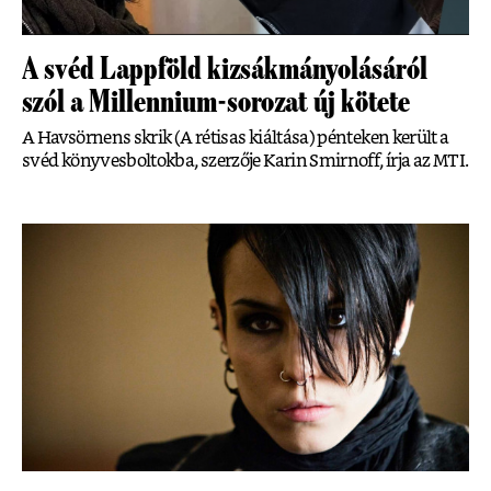
A svéd Lappföld kizsákmányolásáról
szól a Millennium-sorozat új kötete
A Havsörnens skrik (A rétisas kiáltása) pénteken került a
svéd könyvesboltokba, szerzője Karin Smirnoff, írja az MTI.