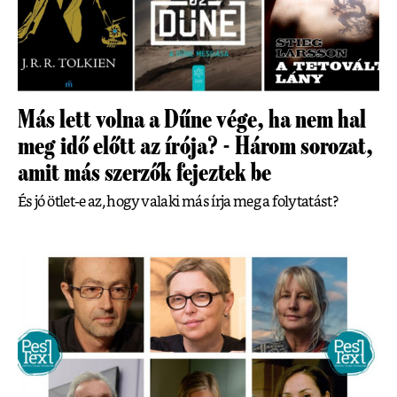
Más lett volna a Dűne vége, ha nem hal
meg idő előtt az írója? - Három sorozat,
amit más szerzők fejeztek be
És jó ötlet-e az, hogy valaki más írja meg a folytatást?