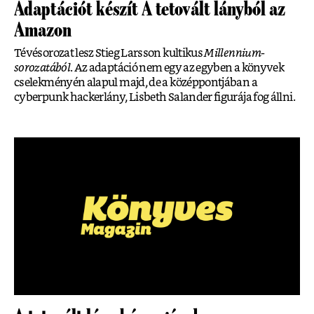
Adaptációt készít A tetovált lányból az
Amazon
Tévésorozat lesz Stieg Larsson kultikus
Millennium-
sorozatából
. Az adaptáció nem egy az egyben a könyvek
cselekményén alapul majd, de a középpontjában a
cyberpunk hackerlány, Lisbeth Salander figurája fog állni.