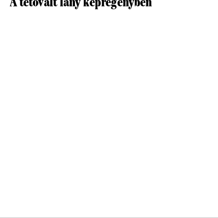
A tetovált lány képregényben