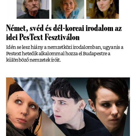
Német, svéd és dél-koreai irodalom az
idei PesText Fesztiválon
Idén se lesz hiány a nemzetközi irodalomban, ugyanis a
Pestext hetedik alkalommal hozza el Budapestre a
különböző nemzetek íróit.