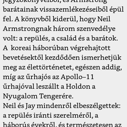
jegyzőkönyveiből, és Armstrong
barátainak vissazemlékezéseiből épül
fel. A könyvből kiderül, hogy Neil
Armstrongnak három szenvedélye
volt: a repülés, a család és a barátok.
A koreai háborúban végrehajtott
bevetésektől kezdődően ismerhetjük
meg az élettörténetet, egészen addig,
míg az űrhajós az Apollo–11
űrhajóval leszállt a Holdon a
Nyugalom Tengerére.
Neil és Jay mindenről elbeszélgettek:
a repülés iránti szerelméről, a
háborús évekről, és természetesen az