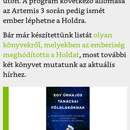
úton. A program következő állomása
az Artemis 3 során pedig ismét
ember léphetne a Holdra.
Bár már készítettünk listát
olyan
könyvekről, melyekben az emberiség
meghódította a Holdat
, most további
két könyvet mutatunk az aktuális
hírhez.