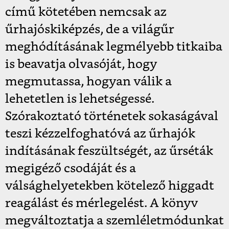
című kötetében nemcsak az
űrhajóskiképzés, de a világűr
meghódításának legmélyebb titkaiba
is beavatja olvasóját, hogy
megmutassa, hogyan válik a
lehetetlen is lehetségessé.
Szórakoztató történetek sokaságával
teszi kézzelfoghatóvá az űrhajók
indításának feszültségét, az űrséták
megigéző csodáját és a
válsághelyetekben kötelező higgadt
reagálást és mérlegelést. A könyv
megváltoztatja a szemléletmódunkat