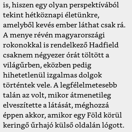
is, hiszen egy olyan perspektívából
tekint hétköznapi életünkre,
amelyből kevés ember láthat csak rá.
A menye révén magyarországi
rokonokkal is rendelkező Hadfield
csaknem négyezer órát töltött a
világűrben, eközben pedig
hihetetlenül izgalmas dolgok
történtek vele. A legfélelmetesebb
talán az volt, mikor átmenetileg
elveszítette a látását, méghozzá
éppen akkor, amikor egy Föld körül
keringő űrhajó külső oldalán lógott.