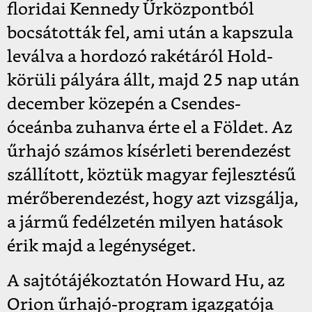
floridai Kennedy Űrközpontból
bocsátották fel, ami után a kapszula
leválva a hordozó rakétáról Hold-
körüli pályára állt, majd 25 nap után
december közepén a Csendes-
óceánba zuhanva érte el a Földet. Az
űrhajó számos kísérleti berendezést
szállított, köztük magyar fejlesztésű
mérőberendezést, hogy azt vizsgálja,
a jármű fedélzetén milyen hatások
érik majd a legénységet.
A sajtótájékoztatón Howard Hu, az
Orion űrhajó-program igazgatója