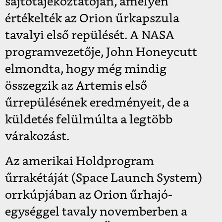
sajtótájékoztatóján, amelyen
értékelték az Orion űrkapszula
tavalyi első repülését. A NASA
programvezetője, John Honeycutt
elmondta, hogy még mindig
összegzik az Artemis első
űrrepülésének eredményeit, de a
küldetés felülmúlta a legtöbb
várakozást.
Az amerikai Holdprogram
űrrakétáját (Space Launch System)
orrkúpjában az Orion űrhajó-
egységgel tavaly novemberben a