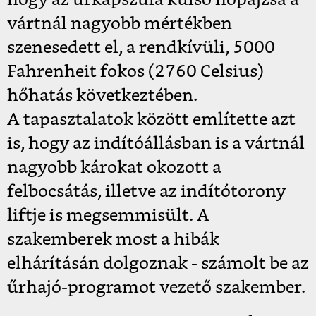
hogy az űrkapszula külső hőpajzsa a
vártnál nagyobb mértékben
szenesedett el, a rendkívüli, 5000
Fahrenheit fokos (2760 Celsius)
hőhatás következtében.
A tapasztalatok között említette azt
is, hogy az indítóállásban is a vártnál
nagyobb károkat okozott a
felbocsátás, illetve az indítótorony
liftje is megsemmisült. A
szakemberek most a hibák
elhárításán dolgoznak - számolt be az
űrhajó-programot vezető szakember.