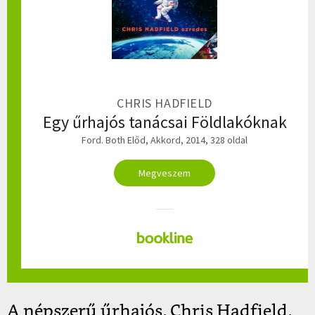
CHRIS HADFIELD
Egy űrhajós tanácsai Földlakóknak
Ford. Both Előd, Akkord, 2014, 328 oldal
Megveszem
A népszerű űrhajós, Chris Hadfield,