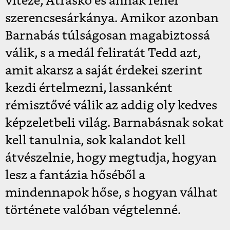
vitéze, Atráskó és annak fehér
szerencsesárkánya. Amikor azonban
Barnabás túlságosan magabiztossá
válik, s a medál feliratát Tedd azt,
amit akarsz a saját érdekei szerint
kezdi értelmezni, lassanként
rémisztővé válik az addig oly kedves
képzeletbeli világ. Barnabásnak sokat
kell tanulnia, sok kalandot kell
átvészelnie, hogy megtudja, hogyan
lesz a fantázia hőséből a
mindennapok hőse, s hogyan válhat
története valóban végtelenné.