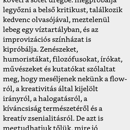
követi a sötét üregbe: megpróbálja
legyőzni a belső kritikust, találkozik
kedvenc olvasójával, meztelenül
lebeg egy víztartályban, és az
improvizációs színházat is
kipróbálja. Zenészeket,
humoristákat, filozófusokat, írókat,
művészeket és kutatókat szólaltat
meg, hogy meséljenek nekünk a flow-
ról, a kreativitás által kijelölt
irányról, a halogatásról, a
kíváncsiság természetéről és a
kreatív zsenialitásról. De azt is
megtudhatjuk tőlük, mire jó