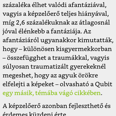
százaléka élhet valódi afantáziával,
vagyis a képzelőerő teljes hiányával,
míg 2,6 százalékuknak az átlagosnál
jóval élénkebb a fantáziája. Az
afantáziáról ugyanakkor kimutatták,
hogy – különösen kisgyermekkorban
– összefügghet a traumákkal, vagyis
súlyosan traumatizált gyerekeknél
megeshet, hogy az agyuk örökre
elfelejti a képeket – olvasható a Qubit
egy másik, témába vágó cikkében
.
A képzelőerő azonban fejleszthető és
érdemes küzdeni érte.