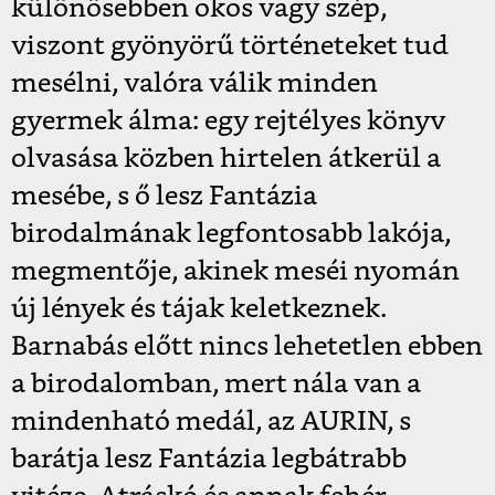
különösebben okos vagy szép,
viszont gyönyörű történeteket tud
mesélni, valóra válik minden
gyermek álma: egy rejtélyes könyv
olvasása közben hirtelen átkerül a
mesébe, s ő lesz Fantázia
birodalmának legfontosabb lakója,
megmentője, akinek meséi nyomán
új lények és tájak keletkeznek.
Barnabás előtt nincs lehetetlen ebben
a birodalomban, mert nála van a
mindenható medál, az AURIN, s
barátja lesz Fantázia legbátrabb