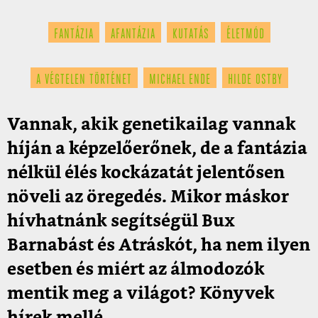
FANTÁZIA
AFANTÁZIA
KUTATÁS
ÉLETMÓD
A VÉGTELEN TÖRTÉNET
MICHAEL ENDE
HILDE OSTBY
Vannak, akik genetikailag vannak
híján a képzelőerőnek, de a fantázia
nélkül élés kockázatát jelentősen
növeli az öregedés. Mikor máskor
hívhatnánk segítségül Bux
Barnabást és Atráskót, ha nem ilyen
esetben és miért az álmodozók
mentik meg a világot? Könyvek