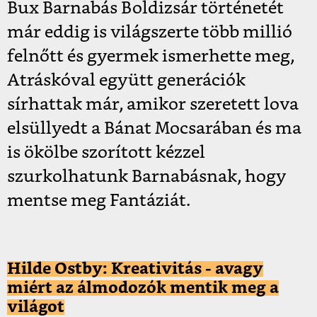
Bux Barnabás Boldizsár történetét
már eddig is világszerte több millió
felnőtt és gyermek ismerhette meg,
Atráskóval együtt generációk
sírhattak már, amikor szeretett lova
elsüllyedt a Bánat Mocsarában és ma
is ökölbe szorított kézzel
szurkolhatunk Barnabásnak, hogy
mentse meg Fantáziát.
Hilde Ostby: Kreativitás - avagy
miért az álmodozók mentik meg a
világot