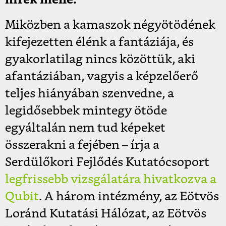
hírek mellé.
Miközben a kamaszok négyötödének
kifejezetten élénk a fantáziája, és
gyakorlatilag nincs közöttük, aki
afantáziában, vagyis a képzelőerő
teljes hiányában szenvedne, a
legidősebbek mintegy ötöde
egyáltalán nem tud képeket
összerakni a fejében – írja a
Serdülőkori Fejlődés Kutatócsoport
legfrissebb vizsgálatára hivatkozva a
Qubit
. A három intézmény, az Eötvös
Loránd Kutatási Hálózat, az Eötvös