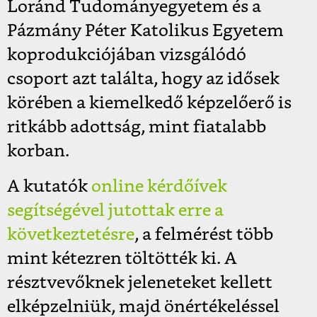
Loránd Tudományegyetem és a
Pázmány Péter Katolikus Egyetem
koprodukciójában vizsgálódó
csoport azt találta, hogy az idősek
körében a kiemelkedő képzelőerő is
ritkább adottság, mint fiatalabb
korban.
A kutatók
online kérdőívek
segítségével jutottak erre a
következtetésre
, a felmérést több
mint kétezren töltötték ki. A
résztvevőknek jeleneteket kellett
elképzelniük, majd önértékeléssel