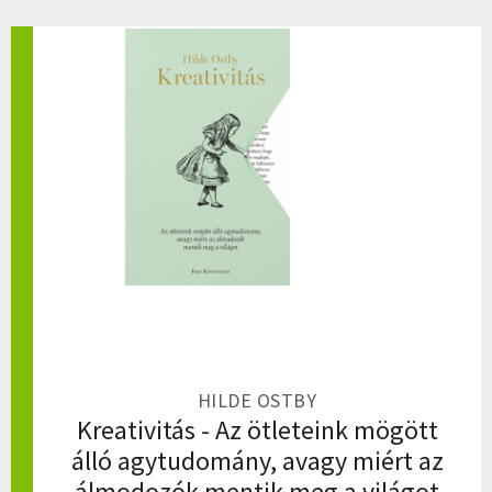
HILDE OSTBY
Kreativitás - Az ötleteink mögött
álló agytudomány, avagy miért az
álmodozók mentik meg a világot