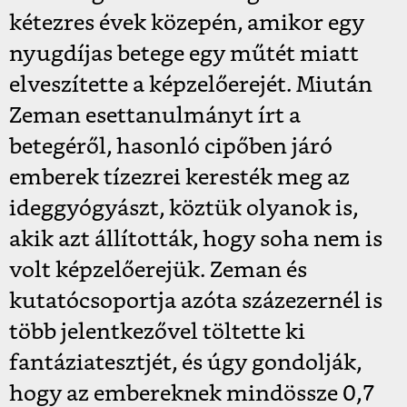
kétezres évek közepén, amikor egy
nyugdíjas betege egy műtét miatt
elveszítette a képzelőerejét. Miután
Zeman esettanulmányt írt a
betegéről, hasonló cipőben járó
emberek tízezrei keresték meg az
ideggyógyászt, köztük olyanok is,
akik azt állították, hogy soha nem is
volt képzelőerejük. Zeman és
kutatócsoportja azóta százezernél is
több jelentkezővel töltette ki
fantáziatesztjét, és úgy gondolják,
hogy az embereknek mindössze 0,7