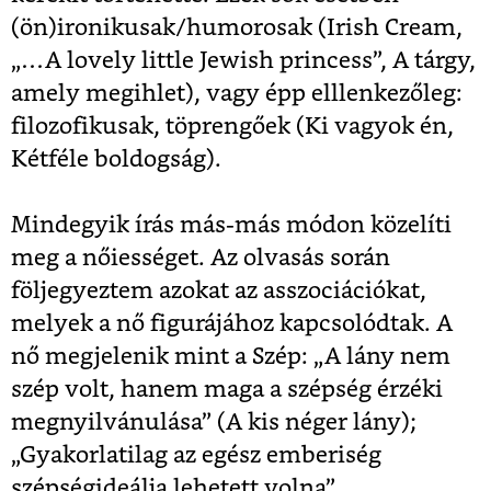
(ön)ironikusak/humorosak (Irish Cream,
„…A lovely little Jewish princess”, A tárgy,
amely megihlet), vagy épp elllenkezőleg:
filozofikusak, töprengőek (Ki vagyok én,
Kétféle boldogság).
Mindegyik írás más-más módon közelíti
meg a nőiességet. Az olvasás során
följegyeztem azokat az asszociációkat,
melyek a nő figurájához kapcsolódtak. A
nő megjelenik mint a Szép: „A lány nem
szép volt, hanem maga a szépség érzéki
megnyilvánulása” (A kis néger lány);
„Gyakorlatilag az egész emberiség
szépségideálja lehetett volna”