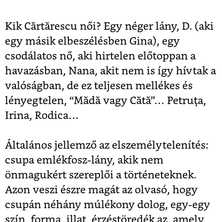
Kik Cărtărescu női? Egy néger lány, D. (aki
egy másik elbeszélésben Gina), egy
csodálatos nő, aki hirtelen előtoppan a
havazásban, Nana, akit nem is így hívtak a
valóságban, de ez teljesen mellékes és
lényegtelen, “Mădă vagy Cătă”… Petruţa,
Irina, Rodica…
Általános jellemző az elszemélytelenítés:
csupa emlékfosz-lány, akik nem
önmagukért szereplői a történeteknek.
Azon veszi észre magát az olvasó, hogy
csupán néhány múlékony dolog, egy-egy
szín, forma, illat, érzéstöredék az, amely