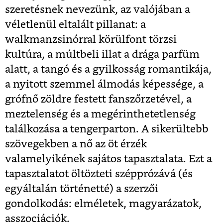
szeretésnek nevezünk, az valójában a
véletlenül eltalált pillanat: a
walkmanzsinórral körülfont törzsi
kultúra, a múltbeli illat a drága parfüm
alatt, a tangó és a gyilkosság romantikája,
a nyitott szemmel álmodás képessége, a
grófnő zöldre festett fanszőrzetével, a
meztelenség és a megérinthetetlenség
találkozása a tengerparton. A sikerültebb
szövegekben a nő az öt érzék
valamelyikének sajátos tapasztalata. Ezt a
tapasztalatot öltözteti szépprózává (és
egyáltalán történetté) a szerzői
gondolkodás: elméletek, magyarázatok,
asszociációk.