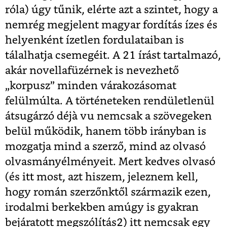
róla) úgy tűnik, elérte azt a szintet, hogy a
nemrég megjelent magyar fordítás ízes és
helyenként ízetlen fordulataiban is
tálalhatja csemegéit. A 21 írást tartalmazó,
akár novellafüzérnek is nevezhető
„korpusz” minden várakozásomat
felülmúlta. A történeteken rendületlenül
átsugárzó déjà vu nemcsak a szövegeken
belül működik, hanem több irányban is
mozgatja mind a szerző, mind az olvasó
olvasmányélményeit. Mert kedves olvasó
(és itt most, azt hiszem, jeleznem kell,
hogy román szerzőnktől származik ezen,
irodalmi berkekben amúgy is gyakran
bejáratott megszólítás2) itt nemcsak egy