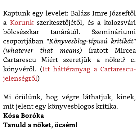
Kaptunk egy levelet: Balázs Imre Józseftől
a
Korunk
szerkesztőjétől, és a kolozsvári
bölcsészkar tanárától. Szemináriumi
csoportjában
"Könyvesblog-típusú kritikát"
(whatever that means)
íratott Mircea
Cartarescu Miért szeretjük a nőket? c.
könyvéről. (
Itt háttéranyag a Cartarescu-
jelenségről
)
Mi örülünk, hog végre láthatjuk, kinek,
mit jelent egy könyvesblogos kritika.
Kósa Boróka
Tanuld a nőket, öcsém!