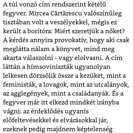
A túl vonzó cím rendszerint kétélű
fegyver. Mircea Cărtărescu valószínűleg
tisztában volt a veszélyekkel, mégis ez
került a borítóra: Miért szeretjük a nőket?
A kérdés annyira provokatív, hogy aki csak
meglátta nálam a könyvet, mind meg
akarta válaszolni - vagy elolvasni. A cím
láttán a hímsoviniszták ugyanolyan
lelkesen dörzsölik össze a kezüket, mint a
feministák, a lovagok, mint az utcalányok,
az agglegények, mint a családanyák. És a
fegyver már itt elkezd mindkét irányba
vágni: az érdeklődés ugyanis
előfeltevésekkel és elvárásokkal jár,
ezeknek pedig majdnem képtelenség