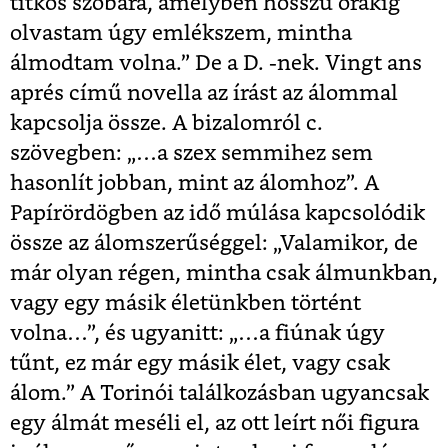
titkos szobára, amelyben hosszú órákig
olvastam úgy emlékszem, mintha
álmodtam volna.” De a D. -nek. Vingt ans
aprés című novella az írást az álommal
kapcsolja össze. A bizalomról c.
szövegben: „…a szex semmihez sem
hasonlít jobban, mint az álomhoz”. A
Papírördögben az idő múlása kapcsolódik
össze az álomszerűséggel: „Valamikor, de
már olyan régen, mintha csak álmunkban,
vagy egy másik életünkben történt
volna…”, és ugyanitt: „…a fiúnak úgy
tűnt, ez már egy másik élet, vagy csak
álom.” A Torinói találkozásban ugyancsak
egy álmát meséli el, az ott leírt női figura