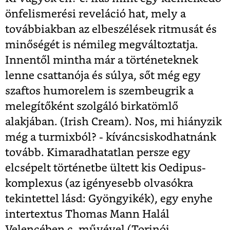
önfelismerési reveláció hat, mely a
továbbiakban az elbeszélések ritmusát és
minőségét is némileg megváltoztatja.
Innentől mintha már a történeteknek
lenne csattanója és súlya, sőt még egy
szaftos humorelem is szembeugrik a
melegítőként szolgáló birkatömlő
alakjában. (Irish Cream). Nos, mi hiányzik
még a turmixból? - kíváncsiskodhatnánk
tovább. Kimaradhatatlan persze egy
elcsépelt történetbe ültett kis Oedipus-
komplexus (az igényesebb olvasókra
tekintettel lásd: Gyöngyikék), egy enyhe
intertextus Thomas Mann Halál
Velencében c. művével (Torinói