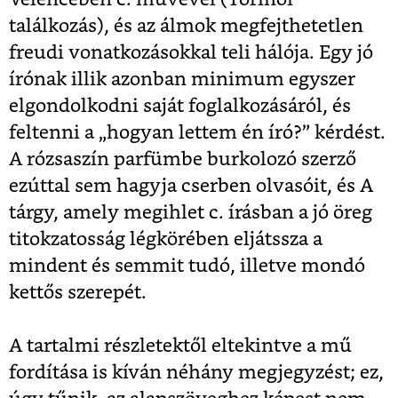
találkozás), és az álmok megfejthetetlen
freudi vonatkozásokkal teli hálója. Egy jó
írónak illik azonban minimum egyszer
elgondolkodni saját foglalkozásáról, és
feltenni a „hogyan lettem én író?” kérdést.
A rózsaszín parfümbe burkolozó szerző
ezúttal sem hagyja cserben olvasóit, és A
tárgy, amely megihlet c. írásban a jó öreg
titokzatosság légkörében eljátssza a
mindent és semmit tudó, illetve mondó
kettős szerepét.
A tartalmi részletektől eltekintve a mű
fordítása is kíván néhány megjegyzést; ez,