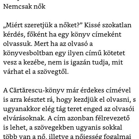
Nemcsak nők
„Miért szeretjük a nőket?” Kissé szokatlan
kérdés, főként ha egy könyv címeként
olvassuk. Mert ha az olvasó a
könyvesboltban egy ilyen című kötetet
vesz a kezébe, nem is igazán tudja, mit
várhat el a szövegtől.
A Cărtărescu-könyv már érdekes címével
is arra késztet rá, hogy kezdjük el olvasni, s
ugyanakkor elég tág teret enged az olvasói
elvárásoknak. A cím azonban félrevezető
is lehet, a szövegekben ugyanis sokkal
több van a nő, illetve a nőiesség fogalmai