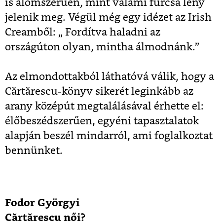
is álomszerűen, mint valami furcsa lény
jelenik meg. Végül még egy idézet az Irish
Creamből: „ Fordítva haladni az
országúton olyan, mintha álmodnánk.”
Az elmondottakból láthatóvá válik, hogy a
Cărtărescu-könyv sikerét leginkább az
arany középút megtalálásával érhette el:
élőbeszédszerűen, egyéni tapasztalatok
alapján beszél mindarról, ami foglalkoztat
bennünket.
Fodor Györgyi
Cărtărescu női?