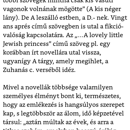
többi szövegek mintha csak kis vasúti
vagonok volnának mögötte” (A kis néger
lány). De A leszálló estben, a D.- nek. Vingt
ans aprés című szövegben is utal a fikció-
valóság kapcsolatára. Az „…A lovely little
Jewish princess” című szöveg pl. egy
korábban írt novellára utal vissza,
ugyanígy A tárgy, amely megihlet, a
Zuhanás c. verséből idéz.
Mivel a novellák többsége valamilyen
személyes élményt bont ki, természetes,
hogy az emlékezés is hangsúlyos szerepet
kap, s legtöbbször az álom, idő képzetével
társul: „aztán múltak az évek, és arra a