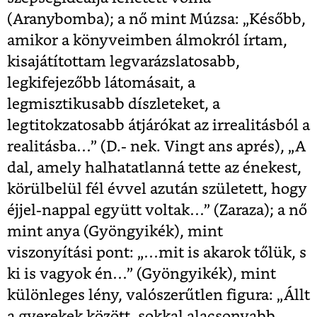
(Aranybomba); a nő mint Múzsa: „Később,
amikor a könyveimben álmokról írtam,
kisajátítottam legvarázslatosabb,
legkifejezőbb látomásait, a
legmisztikusabb díszleteket, a
legtitokzatosabb átjárókat az irrealitásból a
realitásba…” (D.- nek. Vingt ans aprés), „A
dal, amely halhatatlanná tette az énekest,
körülbelül fél évvel azután született, hogy
éjjel-nappal együtt voltak…” (Zaraza); a nő
mint anya (Gyöngyikék), mint
viszonyítási pont: „…mit is akarok tőlük, s
ki is vagyok én…” (Gyöngyikék), mint
különleges lény, valószerűtlen figura: „Állt
a gyerekek között, sokkal alacsonyabb