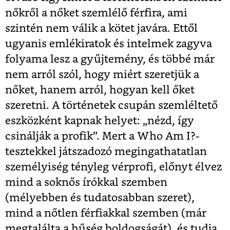
nőkről a nőket szemlélő férfira, ami
szintén nem válik a kötet javára. Ettől
ugyanis emlékiratok és intelmek zagyva
folyama lesz a gyűjtemény, és többé már
nem arról szól, hogy miért szeretjük a
nőket, hanem arról, hogyan kell őket
szeretni. A történetek csupán szemléltető
eszközként kapnak helyet: „nézd, így
csinálják a profik”. Mert a Who Am I?-
tesztekkel játszadozó megingathatatlan
személyiség tényleg vérprofi, előnyt élvez
mind a soknős írókkal szemben
(mélyebben és tudatosabban szeret),
mind a nőtlen férfiakkal szemben (már
megtalálta a hűség boldogságát), és tudja,