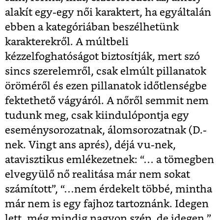
alakít egy-egy női karaktert, ha egyáltalán
ebben a kategóriában beszélhetünk
karakterekről. A múltbeli
kézzelfoghatóságot biztosítják, mert szó
sincs szerelemről, csak elmúlt pillanatok
öröméről és ezen pillanatok időtlenségbe
fektethető vágyáról. A nőről semmit nem
tudunk meg, csak kiindulópontja egy
eseménysorozatnak, álomsorozatnak (D.-
nek. Vingt ans aprés), déjá vu-nek,
atavisztikus emlékezetnek: “… a tömegben
elvegyülő nő realitása már nem sokat
számított”, “…nem érdekelt többé, mintha
már nem is egy fajhoz tartoznánk. Idegen
lett, még mindig nagyon szép, de idegen.”