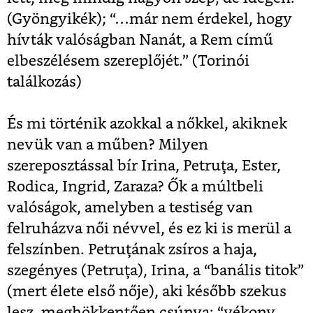
(Gyöngyikék); “…már nem érdekel, hogy
hívták valóságban Nanát, a Rem című
elbeszélésem szereplőjét.” (Torinói
találkozás)
És mi történik azokkal a nőkkel, akiknek
nevük van a műben? Milyen
szereposztással bír Irina, Petruţa, Ester,
Rodica, Ingrid, Zaraza? Ők a múltbeli
valóságok, amelyben a testiség van
felruházva női névvel, és ez ki is merül a
felszínben. Petruţának zsíros a haja,
szegényes (Petruţa), Irina, a “banális titok”
(mert élete első nője), aki később szekus
lesz, meghökkentően csúnya: “vékony,