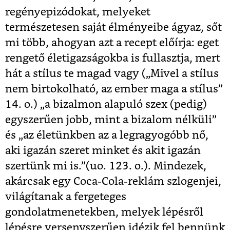
regényepizódokat, melyeket
természetesen saját élményeibe ágyaz, sőt
mi több, ahogyan azt a recept előírja: eget
rengető életigazságokba is fullasztja, mert
hát a stílus te magad vagy („Mivel a stílus
nem birtokolható, az ember maga a stílus”
14. o.) „a bizalmon alapuló szex (pedig)
egyszerűen jobb, mint a bizalom nélküli”
és „az életünkben az a legragyogóbb nő,
aki igazán szeret minket és akit igazán
szertünk mi is.”(uo. 123. o.). Mindezek,
akárcsak egy Coca-Cola-reklám szlogenjei,
világítanak a fergeteges
gondolatmenetekben, melyek lépésről
lépésre versenyszerűen idézik fel bennünk