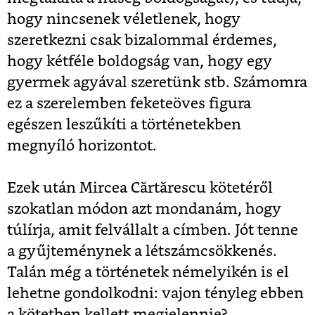
hogy nincsenek véletlenek, hogy
szeretkezni csak bizalommal érdemes,
hogy kétféle boldogság van, hogy egy
gyermek agyával szeretünk stb. Számomra
ez a szerelemben feketeöves figura
egészen leszűkíti a történetekben
megnyíló horizontot.
Ezek után Mircea Cărtărescu kötetéről
szokatlan módon azt mondanám, hogy
túlírja, amit felvállalt a címben. Jót tenne
a gyűjteménynek a létszámcsökkenés.
Talán még a történetek némelyikén is el
lehetne gondolkodni: vajon tényleg ebben
a kötetben kellett megjelennie?