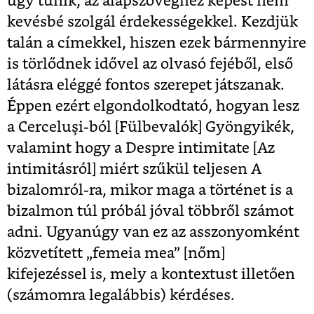
úgy tűnik, az alapszöveghez képest nem
kevésbé szolgál érdekességekkel. Kezdjük
talán a címekkel, hiszen ezek bármennyire
is törlődnek idővel az olvasó fejéből, első
látásra eléggé fontos szerepet játszanak.
Éppen ezért elgondolkodtató, hogyan lesz
a Cerceluşi-ból [Fülbevalók] Gyöngyikék,
valamint hogy a Despre intimitate [Az
intimitásról] miért szűkül teljesen A
bizalomról-ra, mikor maga a történet is a
bizalmon túl próbál jóval többről számot
adni. Ugyanúgy van ez az asszonyomként
közvetített „femeia mea” [nőm]
kifejezéssel is, mely a kontextust illetően
(számomra legalábbis) kérdéses.