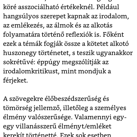
köré asszociálható értékeknél. Például
hangsúlyos szerepet kapnak az irodalom,
az emlékezés, az álmok és az alkotás
folyamatára történő reflexiók is. Főként
ezek a témák fogják össze a kötetet alkotó
huszonegy történetet, s teszik ugyanakkor
sokrétűvé: éppúgy megszólítják az
irodalomkritikust, mint mondjuk a
férjeket.
A szövegekre élőbeszédszerűség és
tömörség jellemző, illetőleg a személyes
élmény valószerűsége. Valamennyi egy-
egy villanásszerű élményt/emléket
kerekít történetté. Ezek sok esetben