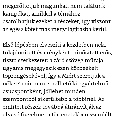
megerőltetjük magunkat, nem találunk
kampókat, amikkel a témához
csatolhatjuk ezeket a részeket, így viszont
az egész kötet más megvilágításba kerül.
Első lépésben elveszíti a kezdetben neki
tulajdonított és erényként minősített erős,
tiszta szerkezetet: a záró szöveg műfaja
ugyanis megegyezik ezen közbeékelt
töprengésekével, így a Miért szeretjük a
nőket? már nem emelhető ki egyértelmű
csúcspontként, jóllehet minden
szempontból sikerültebb a többinél. Az
említett részek továbbá átirányítják az
olvasó figyelmét a történetekben szemlélt