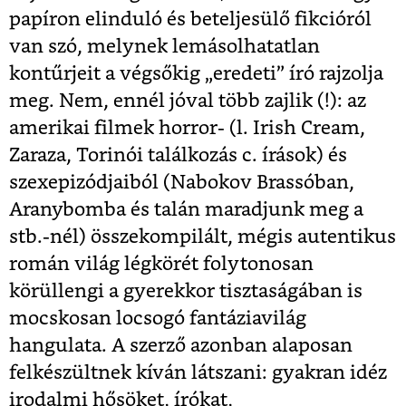
papíron elinduló és beteljesülő fikcióról
van szó, melynek lemásolhatatlan
kontűrjeit a végsőkig „eredeti” író rajzolja
meg. Nem, ennél jóval több zajlik (!): az
amerikai filmek horror- (l. Irish Cream,
Zaraza, Torinói találkozás c. írások) és
szexepizódjaiból (Nabokov Brassóban,
Aranybomba és talán maradjunk meg a
stb.-nél) összekompilált, mégis autentikus
román világ légkörét folytonosan
körüllengi a gyerekkor tisztaságában is
mocskosan locsogó fantáziavilág
hangulata. A szerző azonban alaposan
felkészültnek kíván látszani: gyakran idéz
irodalmi hősöket, írókat,