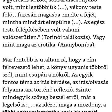
volt, mint legtöbbjük (…), vékony teste
fölött furcsán magasba emelte a fejét,
mintha mindjárt elrepülne (…). Az egész
teste felépítésében volt valami
valószerűtlen.” (Torinói találkozás). Vagy
mint maga az erotika. (Aranybomba).
Már fentebb is utaltam rá, hogy a cím
félrevezető lehet, a könyv ugyanis többről
szól, mint csupán a nőkről. Az egyik
fontos téma az írás kérdése, az írás/olvasás
folyamatára történő reflexió. Szinte
mindegyik szöveg beszél erről, már a
legelső is: „…az idézet maga a mozdony, a