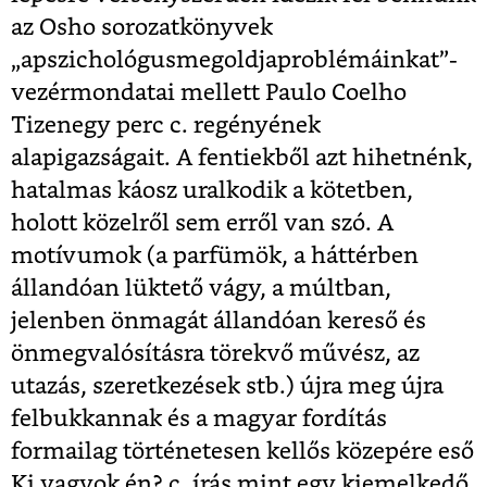
az Osho sorozatkönyvek
„apszichológusmegoldjaproblémáinkat”-
vezérmondatai mellett Paulo Coelho
Tizenegy perc c. regényének
alapigazságait. A fentiekből azt hihetnénk,
hatalmas káosz uralkodik a kötetben,
holott közelről sem erről van szó. A
motívumok (a parfümök, a háttérben
állandóan lüktető vágy, a múltban,
jelenben önmagát állandóan kereső és
önmegvalósításra törekvő művész, az
utazás, szeretkezések stb.) újra meg újra
felbukkannak és a magyar fordítás
formailag történetesen kellős közepére eső
Ki vagyok én? c. írás mint egy kiemelkedő