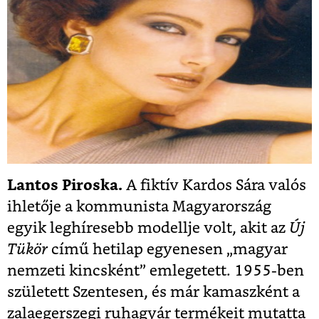
Lantos Piroska.
A fiktív Kardos Sára valós
ihletője a kommunista Magyarország
egyik leghíresebb modellje volt, akit az
Új
Tükör
című hetilap egyenesen „magyar
nemzeti kincsként” emlegetett. 1955-ben
született Szentesen, és már kamaszként a
zalaegerszegi ruhagyár termékeit mutatta