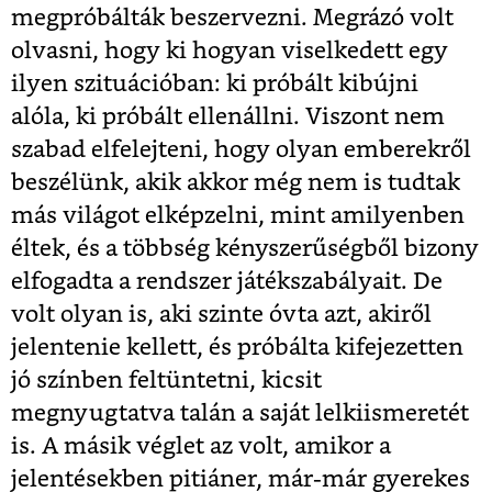
megpróbálták beszervezni. Megrázó volt
olvasni, hogy ki hogyan viselkedett egy
ilyen szituációban: ki próbált kibújni
alóla, ki próbált ellenállni. Viszont nem
szabad elfelejteni, hogy olyan emberekről
beszélünk, akik akkor még nem is tudtak
más világot elképzelni, mint amilyenben
éltek, és a többség kényszerűségből bizony
elfogadta a rendszer játékszabályait. De
volt olyan is, aki szinte óvta azt, akiről
jelentenie kellett, és próbálta kifejezetten
jó színben feltüntetni, kicsit
megnyugtatva talán a saját lelkiismeretét
is. A másik véglet az volt, amikor a
jelentésekben pitiáner, már-már gyerekes