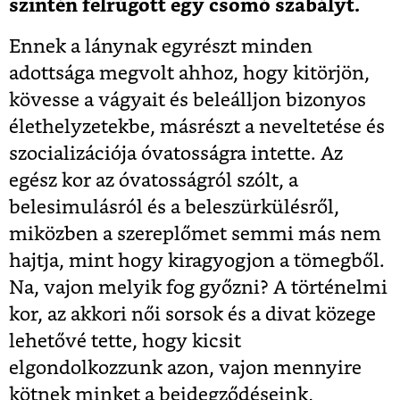
szintén felrúgott egy csomó szabályt.
Ennek a lánynak egyrészt minden
adottsága megvolt ahhoz, hogy kitörjön,
kövesse a vágyait és beleálljon bizonyos
élethelyzetekbe, másrészt a neveltetése és
szocializációja óvatosságra intette. Az
egész kor az óvatosságról szólt, a
belesimulásról és a beleszürkülésről,
miközben a szereplőmet semmi más nem
hajtja, mint hogy kiragyogjon a tömegből.
Na, vajon melyik fog győzni? A történelmi
kor, az akkori női sorsok és a divat közege
lehetővé tette, hogy kicsit
elgondolkozzunk azon, vajon mennyire
kötnek minket a beidegződéseink,