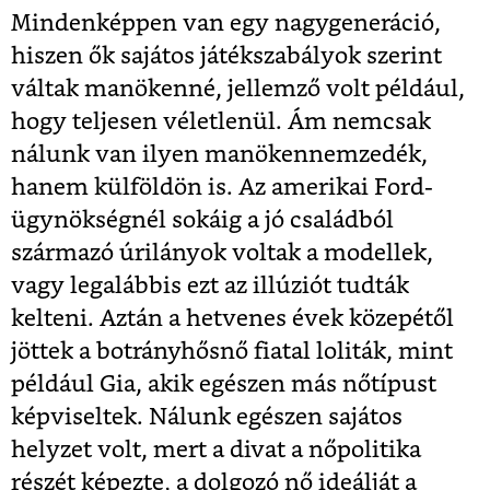
Mindenképpen van egy nagygeneráció,
hiszen ők sajátos játékszabályok szerint
váltak manökenné, jellemző volt például,
hogy teljesen véletlenül. Ám nemcsak
nálunk van ilyen manökennemzedék,
hanem külföldön is. Az amerikai Ford-
ügynökségnél sokáig a jó családból
származó úrilányok voltak a modellek,
vagy legalábbis ezt az illúziót tudták
kelteni. Aztán a hetvenes évek közepétől
jöttek a botrányhősnő fiatal loliták, mint
például Gia, akik egészen más nőtípust
képviseltek. Nálunk egészen sajátos
helyzet volt, mert a divat a nőpolitika
részét képezte, a dolgozó nő ideálját a