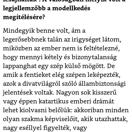
legjellemzőbb a modellkedés
megítélésére?
Mindegyik benne volt, ám a
legerősebbnek talán az irigységet látom,
miközben az ember nem is feltételezné,
hogy mennyi kétely és bizonytalanság
lappanghat egy szép külső mögött. De
amik a fentieket elég szépen leképezték,
azok a divatvilágról szóló állambiztonsági
jelentések voltak. Nagyon sok kisszerű
vagy éppen katartikus emberi drámát
lehet kiolvasni belőlük: akkoriban minden
olyan szakma képviselőit, akik utazhattak,
nagy eséllyel figyelték, vagy