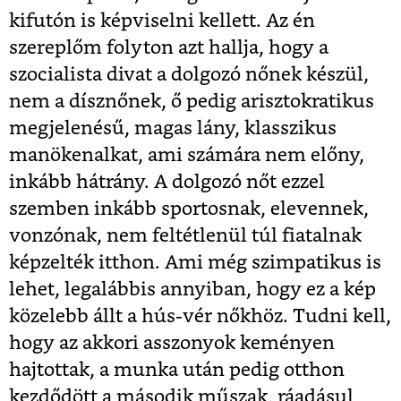
kifutón is képviselni kellett. Az én
szereplőm folyton azt hallja, hogy a
szocialista divat a dolgozó nőnek készül,
nem a dísznőnek, ő pedig arisztokratikus
megjelenésű, magas lány, klasszikus
manökenalkat, ami számára nem előny,
inkább hátrány. A dolgozó nőt ezzel
szemben inkább sportosnak, elevennek,
vonzónak, nem feltétlenül túl fiatalnak
képzelték itthon. Ami még szimpatikus is
lehet, legalábbis annyiban, hogy ez a kép
közelebb állt a hús-vér nőkhöz. Tudni kell,
hogy az akkori asszonyok keményen
hajtottak, a munka után pedig otthon
kezdődött a második műszak, ráadásul