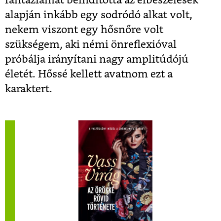
fantáziámat beindította az elbeszélések
alapján inkább egy sodródó alkat volt,
nekem viszont egy hősnőre volt
szükségem, aki némi önreflexióval
próbálja irányítani nagy amplitúdójú
életét. Hőssé kellett avatnom ezt a
karaktert.