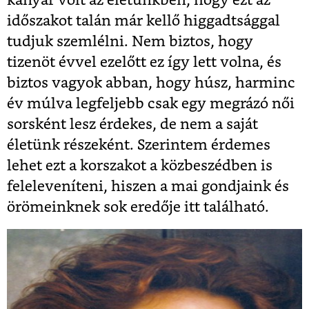
kanyar volt az életünkben, hogy ezt az
időszakot talán már kellő higgadtsággal
tudjuk szemlélni. Nem biztos, hogy
tizenöt évvel ezelőtt ez így lett volna, és
biztos vagyok abban, hogy húsz, harminc
év múlva legfeljebb csak egy megrázó női
sorsként lesz érdekes, de nem a saját
életünk részeként. Szerintem érdemes
lehet ezt a korszakot a közbeszédben is
feleleveníteni, hiszen a mai gondjaink és
örömeinknek sok eredője itt található.