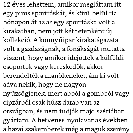
12 éves lehettem, amikor megláttam itt
egy piros sporttáskát, és körülbelül tíz
hónapon át az az egy sporttáska volt a
kirakatban, nem jött kéthetenként új
kollekció. A könnyűipar kirakatágazata
volt a gazdaságnak, a fonákságát mutatta
viszont, hogy amikor idejöttek a külföldi
csoportok vagy kereskedők, akkor
berendelték a manökeneket, ám ki volt
adva nekik, hogy ne nagyon
nyüzsögjenek, mert abból a gombból vagy
cipzárból csak húsz darab van az
országban, és nem tudják majd szériában
gyártani. A hetvenes-nyolcvanas években
a hazai szakemberek még a maguk szerény