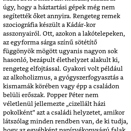
úgy, hogy a háztartási gépek még nem
segítették őket annyira. Rengeteg remek
szociográfia készült a Kádár-kor
asszonyairól. Ott, azokon a lakótelepeken,
az egyforma sárga színű sötétítő
függönyök mögött ugyanis nagyon sok
hasonló, bezápult élethelyzet alakult ki,
rengeteg elfojtással. Gyakori volt például
az alkoholizmus, a gyógyszerfogyasztás a
kismamák körében vagy épp a családon
belüli erőszak. Popper Péter nem
véletlenül jellemezte „cizellált házi
pokolként” azt a családi helyzetet, amikor
látszólag minden rendben van, de ki tudja,
hogy az egyébként papírvékonyságú falak