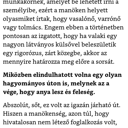
munkakörnek, amelyet be lehetett írni a
személyibe, ezért a manöken helyett
olyasmiket írtak, hogy vasalónő, varrónő
vagy tolmács. Engem ebben a történetben
pontosan az izgatott, hogy ha valaki egy
nagyon látványos külsővel beleszületik
egy rigorózus, zárt közegbe, akkor az
mennyire határozza meg előre a sorsát.
Miközben elindulhatott volna egy olyan
hagyományos úton is, melynek az a
vége, hogy anya lesz és feleség.
Abszolút, sőt, ez volt az igazán járható út.
Hiszen a manökenség, azon túl, hogy
hivatalosan nem létező foglalkozás volt,