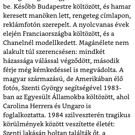
be. Később Budapestre költözött, és hamar
keresett manöken lett, rengeteg címlapon,
reklámfotón szerepelt. A nyolcvanas évek
elején Franciaországba költözött, és a
Chanelnél modellkedett. Magánélete nem
alakult túl szerencsésen: mindkét
házassága válással végződött, második
férje még kémkedéssel is megvádolta. A
magyar származású, de Amerikában élő
fotós, Szenti György segítségével 1983-
ban az Egyesült Államokba költözött, ahol
Carolina Herrera és Ungaro is
foglalkoztatta. 1984 szilveszterén tragikus
körülmények között veszítette életét:
Szenti lakásán holtan találták őt, a