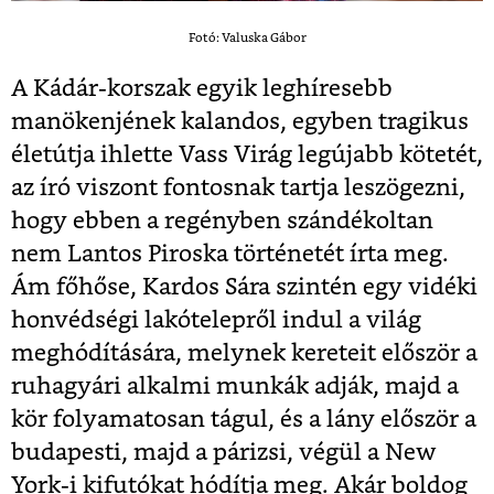
Fotó: Valuska Gábor
A Kádár-korszak egyik leghíresebb
manökenjének kalandos, egyben tragikus
életútja ihlette Vass Virág legújabb kötetét,
az író viszont fontosnak tartja leszögezni,
hogy ebben a regényben szándékoltan
nem Lantos Piroska történetét írta meg.
Ám főhőse, Kardos Sára szintén egy vidéki
honvédségi lakótelepről indul a világ
meghódítására, melynek kereteit először a
ruhagyári alkalmi munkák adják, majd a
kör folyamatosan tágul, és a lány először a
budapesti, majd a párizsi, végül a New
York-i kifutókat hódítja meg. Akár boldog