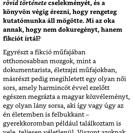
rövid története
cselekményét, és a
könyvön végig érezni, hogy rengeteg
kutatómunka áll mögötte. Mi az oka
annak, hogy nem dokuregényt, hanem
fikciót írtál?
Egyrészt a fikció műfajában
otthonosabban mozgok, mint a
dokumentarista, életrajzi műfajokban,
másrészt pedig megihletett egy olyan női
sors, amely harmincöt évvel ezelőtt
egészen megrázta a magyar közvéleményt,
egy olyan lány sorsa, aki így vagy úgy az
én életemben is felbukkant –
gyerekkoromban például találkoztam is
vele, teljesen véletlenül. Viszont azoknak