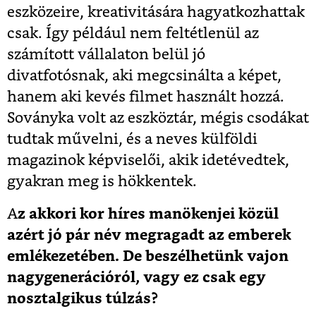
eszközeire, kreativitására hagyatkozhattak
csak. Így például nem feltétlenül az
számított vállalaton belül jó
divatfotósnak, aki megcsinálta a képet,
hanem aki kevés filmet használt hozzá.
Soványka volt az eszköztár, mégis csodákat
tudtak művelni, és a neves külföldi
magazinok képviselői, akik idetévedtek,
gyakran meg is hökkentek.
A
z akkori kor híres manökenjei közül
azért jó pár név megragadt az emberek
emlékezetében. De beszélhetünk vajon
nagygenerációról, vagy ez csak egy
nosztalgikus túlzás?