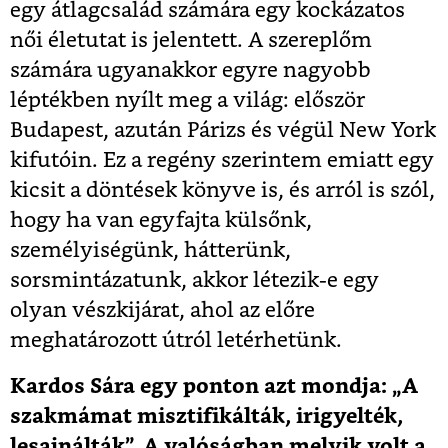
egy átlagcsalád számára egy kockázatos
női életutat is jelentett. A szereplőm
számára ugyanakkor egyre nagyobb
léptékben nyílt meg a világ: először
Budapest, azután Párizs és végül New York
kifutóin. Ez a regény szerintem emiatt egy
kicsit a döntések könyve is, és arról is szól,
hogy ha van egyfajta külsőnk,
személyiségünk, hátterünk,
sorsmintázatunk, akkor létezik-e egy
olyan vészkijárat, ahol az előre
meghatározott útról letérhetünk.
Kardos Sára egy ponton azt mondja: „A
szakmámat misztifikálták, irigyelték,
lesajnálták”. A valóságban melyik volt a