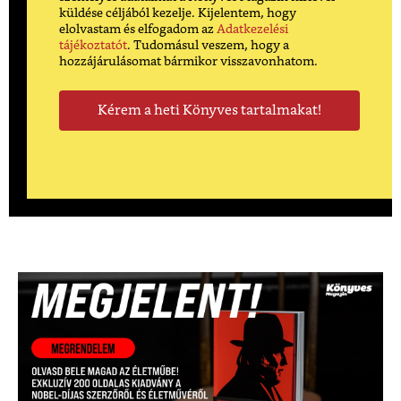
küldése céljából kezelje. Kijelentem, hogy
elolvastam és elfogadom az
Adatkezelési
tájékoztatót
. Tudomásul veszem, hogy a
hozzájárulásomat bármikor visszavonhatom.