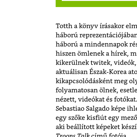
Totth a könyv írásakor el
háború reprezentációjában
háború a mindennapok rész
hiszen ömlenek a hírek, m
kikerülnek twitek, videók,
aktuálisan Észak-Korea at
kikapcsolódásként meg ol
folyamatosan ölnek, esetl
nézett, videókat és fotókat
Sebastiao Salgado képe ihle
egy szőke kisfiút egy mezőn
aki beállított képeket kész
Troops Talk
című fotója.