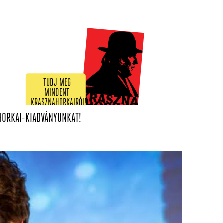
TUDJ MEG
MINDENT
KRASZNAHORKAIRÓL!
(CURRENT)
HORKAI-KIADVÁNYUNKAT!