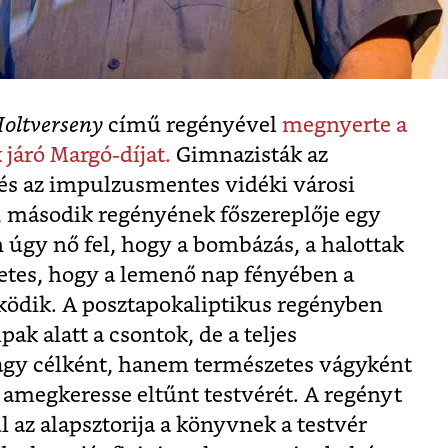
oltverseny
című regényével
megnyerte a
 járó Margó-díjat.
Gimnazisták az
 és az impulzusmentes vidéki városi
t, második regényének főszereplője egy
an úgy nő fel, hogy a bombázás, a halottak
etes, hogy a lemenő nap fényében a
dik. A posztapokaliptikus regényben
pak alatt a csontok, de a teljes
agy célként, hanem természetes vágyként
 amegkeresse eltűnt testvérét. A regényt
ul az alapsztorija a könyvnek a testvér