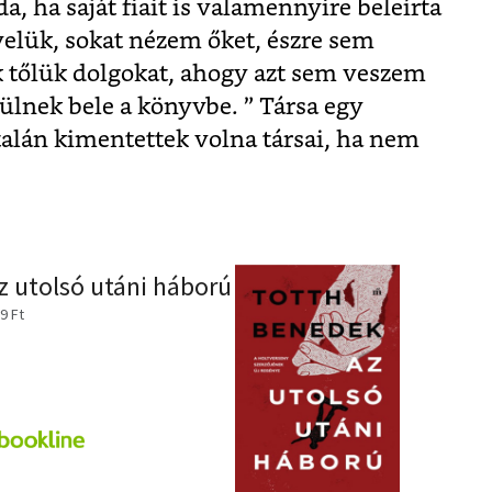
, ha saját fiait is valamennyire beleírta
velük, sokat nézem őket, észre sem
 tőlük dolgokat, ahogy azt sem veszem
ülnek bele a könyvbe. ” Társa egy
 talán kimentettek volna társai, ha nem
z utolsó utáni háború
9 Ft