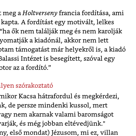
nt meg a
Holtverseny
francia fordítása, ami
kapta. A fordítást egy motivált, lelkes
: “ha ők nem találják meg és nem karolják
nyomatják a kiadónál, akkor nem lett
tam támogatást már helyekről is, a kiadó
alassi Intézet is besegített, szóval egy
or az a fordító.”
ilyen szórakoztató
amikor Kacsa hátrafordul és megkérdezi,
k, de persze mindenki kussol, mert
 vagy nem akarnak valami baromságot
rják, és még jobban eltévedjünk."
ny, első mondat) Jézusom, mi ez, villan