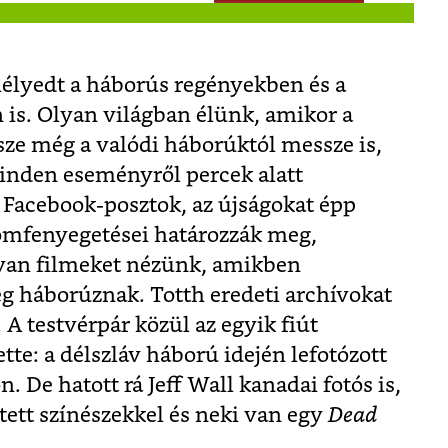
mélyedt a háborús regényekben és a
 is. Olyan világban élünk, amikor a
e még a valódi háborúktól messze is,
inden eseményről percek alatt
 Facebook-posztok, az újságokat épp
omfenyegetései határozzák meg,
yan filmeket nézünk, amikben
eg háborúznak. Totth eredeti archívokat
. A testvérpár közül az egyik fiút
tte: a délszláv háború idején lefotózott
. De hatott rá Jeff Wall kanadai fotós is,
ített színészekkel és neki van egy
Dead