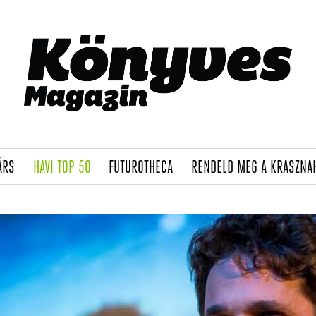
(CURRENT)
(CURRENT)
(CURRENT)
ÁRS
HAVI TOP 50
FUTUROTHECA
RENDELD MEG A KRASZNA