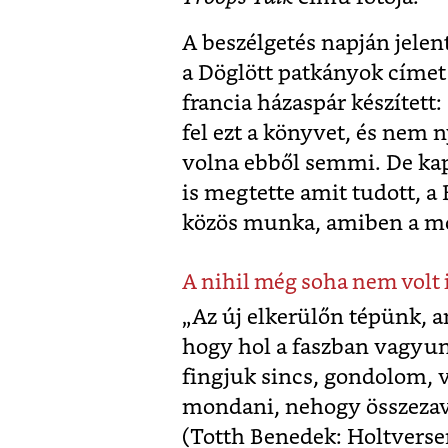
A beszélgetés napján jele
a Döglött patkányok címet 
francia házaspár készített
fel ezt a könyvet, és nem 
volna ebből semmi. De kap
is megtette amit tudott, a B
közös munka, amiben a mot
A nihil még soha nem volt 
„Az új elkerülőn tépünk, 
hogy hol a faszban vagyun
fingjuk sincs, gondolom,
mondani, nehogy összezava
(Totth Benedek: Holtverse