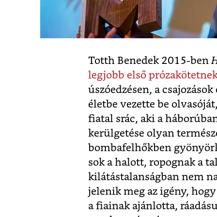
Totth Benedek 2015-ben
H
legjobb első prózakötetnek
úszóedzésen, a csajozások
életbe vezette be olvasójá
fiatal srác, aki a háborúb
kerülgetése olyan termész
bombafelhőkben gyönyörkö
sok a halott, ropognak a tal
kilátástalanságban nem n
jelenik meg az igény, hogy
a fiainak ajánlotta, ráadás