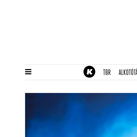
(CURRENT)
TBR
ALKOTÓT