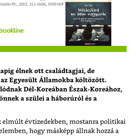
Kiadói Rt., 2015, 312 oldal, 3500 HUF
apig élnek ott családtagjai, de
az Egyesült Államokba költözött.
olódnak Dél-Koreában Észak-Koreához,
nnek a szülei a háborúról és a
az elmúlt évtizedekben, mostanra politikai
rtelemben, hogy másképp állnak hozzá a