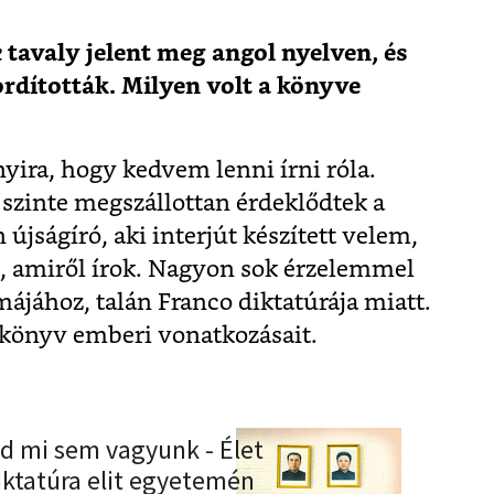
k
tavaly jelent meg angol nyelven, és
rdították. Milyen volt a könyve
yira, hogy kedvem lenni írni róla.
szinte megszállottan érdeklődtek a
újságíró, aki interjút készített velem,
t, amiről írok. Nagyon sok érzelemmel
ájához, talán Franco diktatúrája miatt.
 könyv emberi vonatkozásait.
ed mi sem vagyunk - Élet
iktatúra elit egyetemén