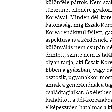
különféle pártok. Nem szab
tűzszünet ellenére gyakor
Koreával. Minden dél-korea
katonaság, míg Észak-Kore
Korea rendkívül fejlett, g
aspektusa is a kérdésnek. 
különválás nem csupán né
érintett, szinte nem is ta
olyan tagja, aki Észak-Kor
Ebben a gyászban, vagy bá
osztozik, ugyanakkor mosta
annak a generációnak a tagj
családtagjaikat. Az életbe
kialakított a dél-koreaia
elképesztően hatalmas a kü