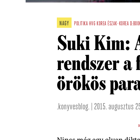
NAGY
POLITIKA
HVG
KOREA
ÉSZAK-KOREA
D:BOO
Suki Kim: 
rendszer a 
örökös par
.konyvesblog. | 2015. augusztus 25
K