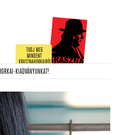
TUDJ MEG
MINDENT
KRASZNAHORKAIRÓL!
(CURRENT)
HORKAI-KIADVÁNYUNKAT!