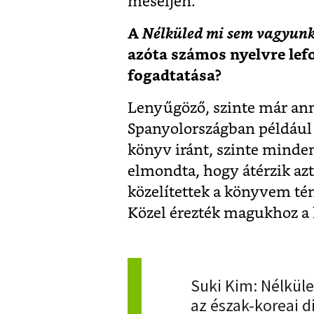
meséljen.
A
Nélküled mi sem vagyun
azóta számos nyelvre lefo
fogadtatása?
Lenyűgöző, szinte már ann
Spanyolországban például 
könyv iránt, szinte minden 
elmondta, hogy átérzik az
közelítettek a könyvem tém
Közel érezték magukhoz a
Suki Kim: Nélkül
az észak-koreai d