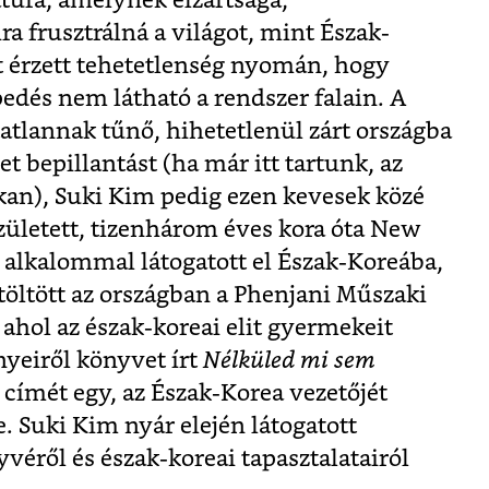
túra, amelynek elzártsága,
 frusztrálná a világot, mint Észak-
tt érzett tehetetlenség nyomán, hogy
dés nem látható a rendszer falain. A
atlannak tűnő, hihetetlenül zárt országba
t bepillantást (ha már itt tartunk, az
okan), Suki Kim pedig ezen kevesek közé
zületett, tizenhárom éves kora óta New
t alkalommal látogatott el Észak-Koreába,
töltött az országban a Phenjani Műszaki
ahol az észak-koreai elit gyermekeit
ényeiről könyvet írt
Nélküled mi sem
ímét egy, az Észak-Korea vezetőjét
e. Suki Kim nyár elején látogatott
éről és észak-koreai tapasztalatairól