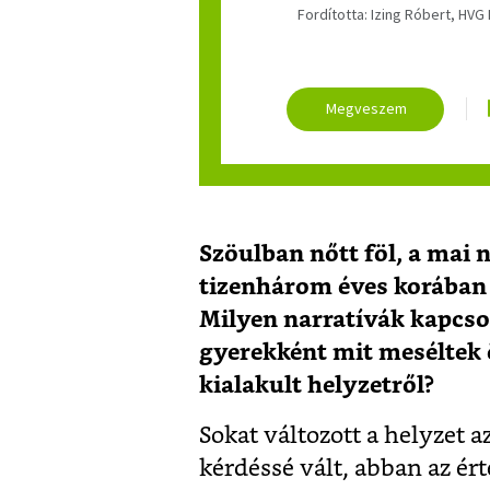
Fordította: Izing Róbert, HVG 
Szöulban nőtt föl, a mai n
tizenhárom éves korában 
Milyen narratívák kapcs
gyerekként mit meséltek ö
kialakult helyzetről?
Sokat változott a helyzet 
kérdéssé vált, abban az é