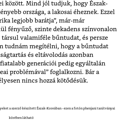
 között. Mind jól tudjuk, hogy Észak-
gényebb országa, a lakosai éheznek. Ezzel
ka legjobb barátja”, már-már
nül fényűző, szinte dekadens színvonalon
s társul valamiféle bűntudat, és persze
em tudnám megítélni, hogy a bűntudat
ságtartás és eltávolodás azonban
 fiatalabb generációi pedig egyáltalán
ai problémával” foglalkozni. Bár a
mélyesen nincs hozzá kötődésük.
yeket a szerző készített Észak-Koreában - ezen a fotón phenjani tanítványai
körében látható