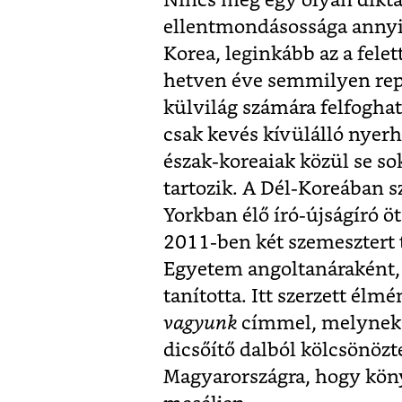
Nincs még egy olyan dikta
ellentmondásossága annyira
Korea, leginkább az a fele
hetven éve semmilyen repe
külvilág számára felfoghat
csak kevés kívülálló nyerhe
észak-koreaiak közül se s
tartozik. A Dél-Koreában s
Yorkban élő író-újságíró ö
2011-ben két szemesztert 
Egyetem angoltanáraként, 
tanította. Itt szerzett élm
vagyunk
címmel, melynek c
dicsőítő dalból kölcsönözt
Magyarországra, hogy könyv