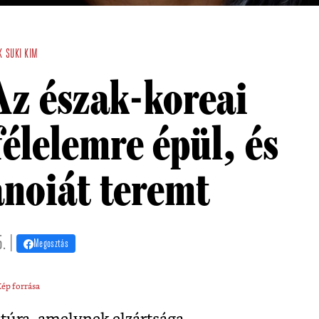
K
SUKI KIM
Az észak-koreai
félelemre épül, és
anoiát teremt
. |
Megosztás
ép forrása