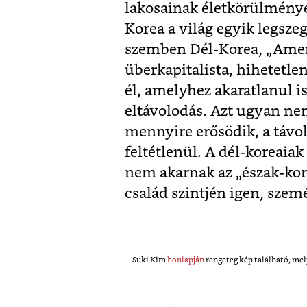
lakosainak életkörülményei
Korea a világ egyik legsze
szemben Dél-Korea, „Ameri
überkapitalista, hihetetle
él, amelyhez akaratlanul i
eltávolodás. Azt ugyan n
mennyire erősödik, a távol
feltétlenül. A dél-koreaiak
nem akarnak az „észak-kore
család szintjén igen, sze
Suki Kim
honlapján
rengeteg kép található, mel