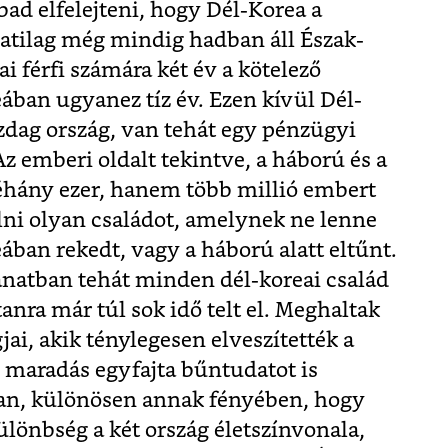
ad elfelejteni, hogy Dél-Korea a
latilag még mindig hadban áll Észak-
i férfi számára két év a kötelező
ában ugyanez tíz év. Ezen kívül Dél-
azdag ország, van tehát egy pénzügyi
Az emberi oldalt tekintve, a háború és a
hány ezer, hanem több millió embert
lálni olyan családot, amelynek ne lenne
eában rekedt, vagy a háború alatt eltűnt.
natban tehát minden dél-koreai család
nra már túl sok idő telt el. Meghaltak
ai, akik ténylegesen elveszítették a
n maradás egyfajta bűntudatot is
kban, különösen annak fényében, hogy
lönbség a két ország életszínvonala,