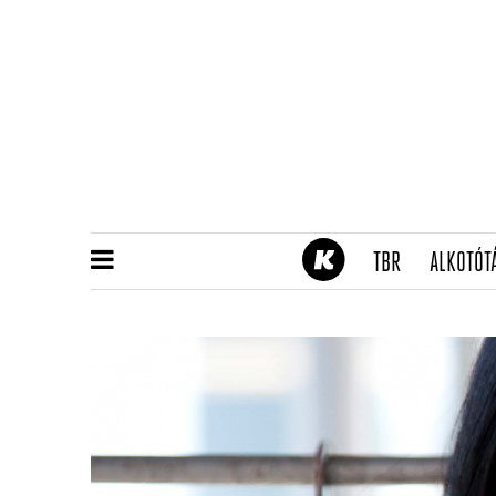
(CURRENT)
TBR
ALKOTÓT