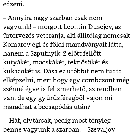
edzeni.
– Annyira nagy szarban csak nem
vagyunk! – morgott Leontin Dusejev, az
űrtervezés veteránja, aki állítólag nemcsak
Komarov égi és földi maradványait látta,
hanem a Szputnyik-2 előtt fellőtt
kutyákét, macskákét, teknősökét és
kukacokét is. Dása ez utóbbit nem tudta
elképzelni, mert hogy egy combcsont még
szénné égve is felismerhető, az rendben
van, de egy gyűrűsféregből vajon mi
maradhat a becsapódás után?
– Hát, elvtársak, pedig most tényleg
benne vagyunk a szarban! – Szevaljov