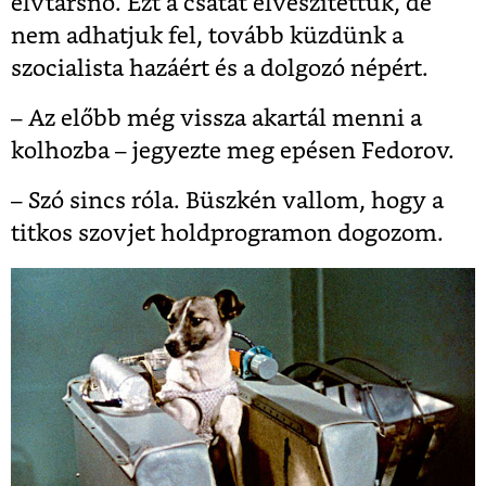
elvtársnő. Ezt a csatát elveszítettük, de
nem adhatjuk fel, tovább küzdünk a
szocialista hazáért és a dolgozó népért.
– Az előbb még vissza akartál menni a
kolhozba – jegyezte meg epésen Fedorov.
– Szó sincs róla. Büszkén vallom, hogy a
titkos szovjet holdprogramon dogozom.