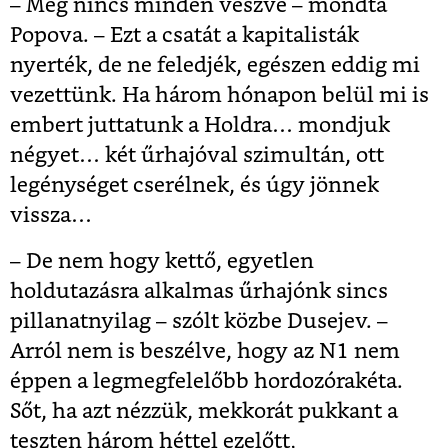
– Még nincs minden veszve – mondta
Popova. – Ezt a csatát a kapitalisták
nyerték, de ne feledjék, egészen eddig mi
vezettünk. Ha három hónapon belül mi is
embert juttatunk a Holdra… mondjuk
négyet… két űrhajóval szimultán, ott
legénységet cserélnek, és úgy jönnek
vissza…
– De nem hogy kettő, egyetlen
holdutazásra alkalmas űrhajónk sincs
pillanatnyilag – szólt közbe Dusejev. –
Arról nem is beszélve, hogy az N1 nem
éppen a legmegfelelőbb hordozórakéta.
Sőt, ha azt nézzük, mekkorát pukkant a
teszten három héttel ezelőtt,