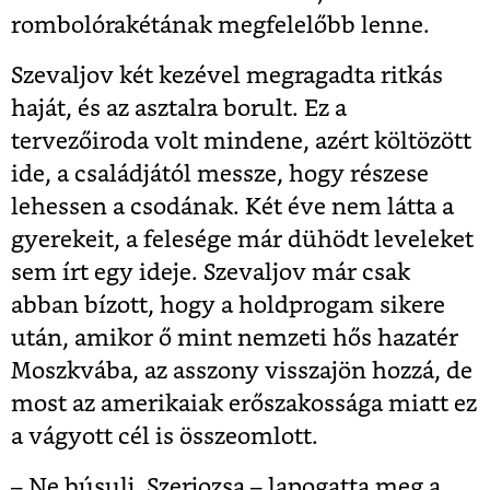
rombolórakétának megfelelőbb lenne.
Szevaljov két kezével megragadta ritkás
haját, és az asztalra borult. Ez a
tervezőiroda volt mindene, azért költözött
ide, a családjától messze, hogy részese
lehessen a csodának. Két éve nem látta a
gyerekeit, a felesége már dühödt leveleket
sem írt egy ideje. Szevaljov már csak
abban bízott, hogy a holdprogam sikere
után, amikor ő mint nemzeti hős hazatér
Moszkvába, az asszony visszajön hozzá, de
most az amerikaiak erőszakossága miatt ez
a vágyott cél is összeomlott.
– Ne búsulj, Szerjozsa – lapogatta meg a