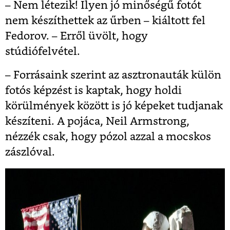
– Nem létezik! Ilyen jó minőségű fotót
nem készíthettek az űrben – kiáltott fel
Fedorov. – Erről üvölt, hogy
stúdiófelvétel.
– Forrásaink szerint az asztronauták külön
fotós képzést is kaptak, hogy holdi
körülmények között is jó képeket tudjanak
készíteni. A pojáca, Neil Armstrong,
nézzék csak, hogy pózol azzal a mocskos
zászlóval.