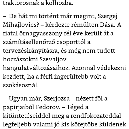
traktorosnak a kolhozba.
– De hát mi történt már megint, Szergej
Mihajlovics? – kérdezte rémülten Dása. A
fiatal őrnagyasszony fél éve került át a
számításellenőrző csoporttól a
tervezésirányításra, és még nem tudott
hozzászokni Szevaljov
hangulatváltozásaihoz. Azonnal védekezni
kezdett, ha a férfi ingerültebb volt a
szokásosnál.
– Ugyan már, Szerjozsa – nézett föl a
papírjaiból Fedorov. – Téged a
kitüntetéseiddel meg a rendfokozatoddal
legfeljebb valami jó kis kőfejtőbe küldenek