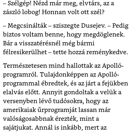
– Szélgép! Nézd már meg, elvtárs, az a
zászló lobog! Honnan volt ott szél?
– Megcsinálták – sziszegte Dusejev. – Pedig
biztos voltam benne, hogy megdöglenek.
Bár a visszatérésnél még bármi
félresikerülhet – tette hozzá reménykedve.
Természetesen mind hallottak az Apolló-
programról. Tulajdonképpen az Apolló-
programmal ébredtek, és az járt a fejükben
elalvás előtt. Annyit gondoltak a velük a
versenyben lévő tudósokra, hogy az
amerikaiak űrprogramját lassan már
valóságosabbnak érezték, mint a
sajátjukat. Annál is inkább, mert az