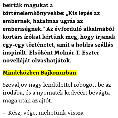
beírták magukat a
történelemkönyvekbe: „Kis lépés az
embernek, hatalmas ugrás az
emberiségnek.” Az évforduló alkalmából
kortárs írókat kértünk meg, hogy írjanak
egy-egy történetet, amit a holdra szállás
inspirált. Elsőként Molnár T. Eszter
novelláját olvashatjátok.
Mindeközben Bajkonurban
Szevaljov nagy lendülettel robogott be az
irodába, és a nyomaték kedvéért bevágta
maga után az ajtót.
– Kész, vége, mehetünk vissza