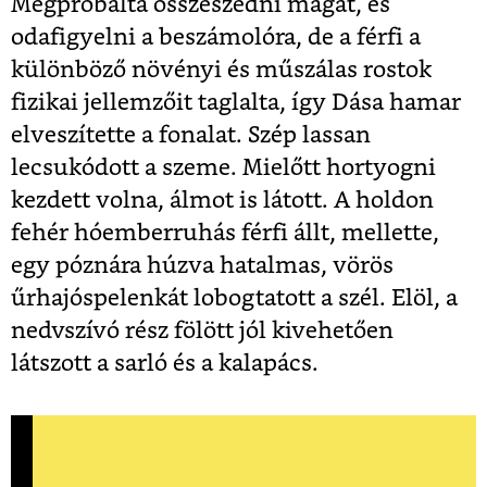
Megpróbálta összeszedni magát, és
odafigyelni a beszámolóra, de a férfi a
különböző növényi és műszálas rostok
fizikai jellemzőit taglalta, így Dása hamar
elveszítette a fonalat. Szép lassan
lecsukódott a szeme. Mielőtt hortyogni
kezdett volna, álmot is látott. A holdon
fehér hóemberruhás férfi állt, mellette,
egy póznára húzva hatalmas, vörös
űrhajóspelenkát lobogtatott a szél. Elöl, a
nedvszívó rész fölött jól kivehetően
látszott a sarló és a kalapács.