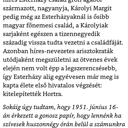
származott, nagyanyja, Károlyi Margit
pedig még az Esterházyaknál is ősibb
magyar főnemesi család, a Károlyiak
sarjaként egészen a tizennegyedik
századig vissza tudta vezetni a családfáját.
Azonban híres-nevezetes arisztokraták
utódjaként megszületni az ötvenes évek
elején nem volt épp a legszerencsésebb,
így Esterházy alig egyévesen már meg is
kapta élete első hivatalos végzését:
kitelepítették Hortra.
Sokáig úgy tudtam, hogy 1951. június 16-
án érkezett a gonosz papír, hogy lennénk ha
szívesek huszonnégy órán belül a számunkra