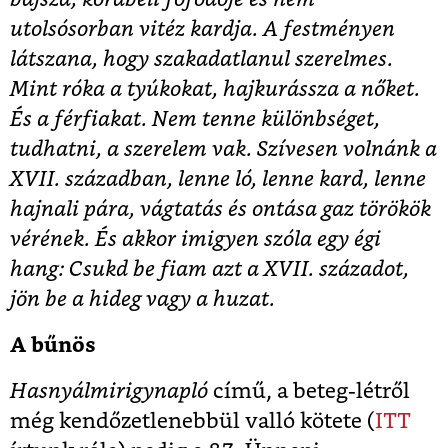
utolsósorban vitéz kardja. A festményen
látszana, hogy szakadatlanul szerelmes.
Mint róka a tyúkokat, hajkurássza a nőket.
És a férfiakat. Nem tenne különbséget,
tudhatni, a szerelem vak. Szívesen volnánk a
XVII. században, lenne ló, lenne kard, lenne
hajnali pára, vágtatás és ontása gaz törökök
vérének. És akkor imigyen szóla egy égi
hang: Csukd be fiam azt a XVII. századot,
jön be a hideg vagy a huzat.
A bűnös
Hasnyálmirigynapló
című, a beteg-létről
még kendőzetlenebbül valló kötete (
ITT