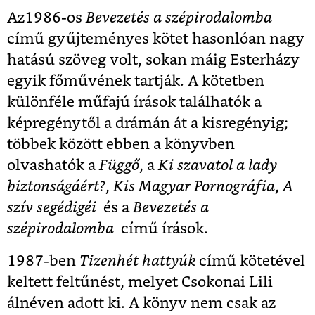
Az1986-os
Bevezetés a szépirodalomba
című gyűjteményes kötet hasonlóan nagy
hatású szöveg volt, sokan máig Esterházy
egyik főművének tartják. A kötetben
különféle műfajú írások találhatók a
képregénytől a drámán át a kisregényig;
többek között ebben a könyvben
olvashatók
a
Függő
, a
Ki szavatol a lady
biztonságáért?
,
Kis Magyar Pornográfia
,
A
szív segédigéi
és a
Bevezetés a
szépirodalomba
című írások.
1987-ben
Tizenhét hattyúk
című kötetével
keltett feltűnést, melyet Csokonai Lili
álnéven adott ki. A könyv nem csak az