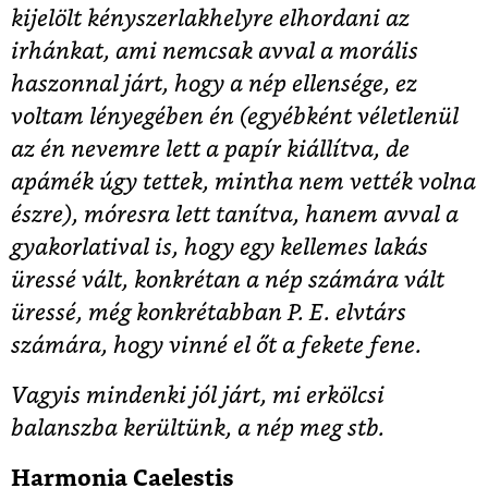
kijelölt kényszerlakhelyre elhordani az
irhánkat, ami nemcsak avval a morális
haszonnal járt, hogy a nép ellensége, ez
voltam lényegében én (egyébként véletlenül
az én nevemre lett a papír kiállítva, de
apámék úgy tettek, mintha nem vették volna
észre), móresra lett tanítva, hanem avval a
gyakorlatival is, hogy egy kellemes lakás
üressé vált, konkrétan a nép számára vált
üressé, még konkrétabban P. E. elvtárs
számára, hogy vinné el őt a fekete fene.
Vagyis mindenki jól járt, mi erkölcsi
balanszba kerültünk, a nép meg stb.
Harmonia Caelestis