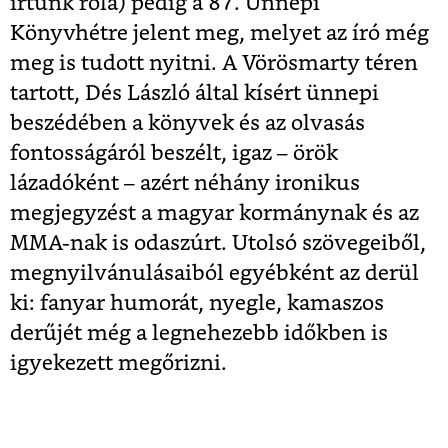
írtunk róla) pedig a 87. Ünnepi
Könyvhétre jelent meg, melyet az író még
meg is tudott nyitni. A Vörösmarty téren
tartott, Dés László által kísért ünnepi
beszédében a könyvek és az olvasás
fontosságáról beszélt, igaz – örök
lázadóként – azért néhány ironikus
megjegyzést a magyar kormánynak és az
MMA-nak is odaszúrt. Utolsó szövegeiből,
megnyilvánulásaiból egyébként az derül
ki: fanyar humorát, nyegle, kamaszos
derűjét még a legnehezebb időkben is
igyekezett megőrizni.