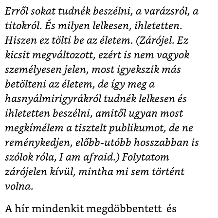
Erről sokat tudnék beszélni, a varázsról, a
titokról. És milyen lelkesen, ihletetten.
Hiszen ez tölti be az életem. (Zárójel. Ez
kicsit megváltozott, ezért is nem vagyok
személyesen jelen, most igyekszik más
betölteni az életem, de így meg a
hasnyálmirigyrákról tudnék lelkesen és
ihletetten beszélni, amitől ugyan most
megkímélem a tisztelt publikumot, de ne
reménykedjen, előbb-utóbb hosszabban is
szólok róla, I am afraid.) Folytatom
zárójelen kívül, mintha mi sem történt
volna.
A hír mindenkit megdöbbentett és