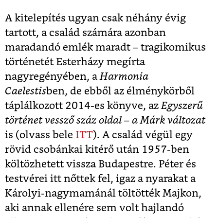
A kitelepítés ugyan csak néhány évig
tartott, a család számára azonban
maradandó emlék maradt – tragikomikus
történetét Esterházy megírta
nagyregényében, a
Harmonia
Caelestis
ben, de ebből az élménykörből
táplálkozott 2014-es könyve, az
Egyszerű
történet vessző száz oldal – a Márk változat
is (olvass bele
ITT
). A család végül egy
rövid csobánkai kitérő után 1957-ben
költözhetett vissza Budapestre. Péter és
testvérei itt nőttek fel, igaz a nyarakat a
Károlyi-nagymamánál töltötték Majkon,
aki annak ellenére sem volt hajlandó