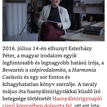
2016. július 14-én elhunyt Esterházy
Péter, a magyar irodalom egyik
legfontosabb és legnagyobb hatású írója, a
Bevezetés a szépirodalomba
, a
Harmonia
Caelestis
és egy sor fontos és
kihagyhatatlan könyv szerzője. A tavaly
május óta hasnyálmirigyrákkal küzdő író
betegsége történetét
Hasnyálmirigynapló
című könyvében dolgozta fel
, ott ezt írta: