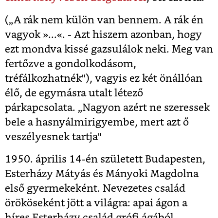
(„A rák nem külön van bennem. A rák én
vagyok »...«. - Azt hiszem azonban, hogy
ezt mondva kissé gazsulálok neki. Meg van
fertőzve a gondolkodásom,
tréfálkozhatnék"), vagyis ez két önállóan
élő, de egymásra utalt létező
párkapcsolata. „Nagyon azért ne szeressek
bele a hasnyálmirigyembe, mert azt ő
veszélyesnek tartja"
1950. április 14-én született Budapesten,
Esterházy Mátyás és Mányoki Magdolna
első gyermekeként. Nevezetes család
örököseként jött a világra: apai ágon a
híres Esterházy család grófi ágából