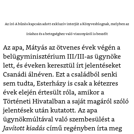
Az író A bűnös kapcsán adott exkluzív interjút a Könyvesblognak, melyben az
íráshoz és a betegséghez való viszonyáról is beszélt
Az apa, Mátyás az ötvenes évek végén a
belügyminisztérium III/III-as ügynöke
lett, és éveken keresztül írt jelentéseket
Csanádi álnéven. Ezt a családból senki
sem tudta, Esterházy is csak a kétezres
évek elején értesült róla, amikor a
Történeti Hivatalban a saját magáról szóló
jelentések után kutatott. Az apa
ügynökmúltával való szembesülést a
Javított kiadás
című regényben írta meg