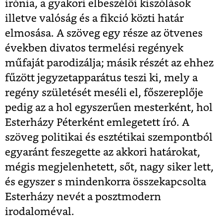
irónia, a gyakori elbeszélői kiszólások
illetve valóság és a fikció közti határ
elmosása. A szöveg egy része az ötvenes
években divatos termelési regények
műfaját parodizálja; másik részét az ehhez
fűzött jegyzetapparátus teszi ki, mely a
regény születését meséli el, főszereplője
pedig az a hol egyszerűen mesterként, hol
Esterházy Péterként emlegetett író. A
szöveg politikai és esztétikai szempontból
egyaránt feszegette az akkori határokat,
mégis megjelenhetett, sőt, nagy siker lett,
és egyszer s mindenkorra összekapcsolta
Esterházy nevét a posztmodern
irodaloméval.