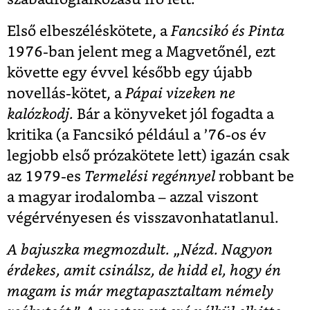
Első elbeszéléskötete, a
Fancsikó és Pinta
1976-ban jelent meg a Magvetőnél, ezt
követte egy évvel később egy újabb
novellás-kötet, a
Pápai vizeken ne
kalózkodj.
Bár a könyveket jól fogadta a
kritika (a Fancsikó például a ’76-os év
legjobb első prózakötete lett) igazán csak
az 1979-es
Termelési regénnyel
robbant be
a magyar irodalomba – azzal viszont
végérvényesen és visszavonhatatlanul.
A bajuszka megmozdult. „Nézd. Nagyon
érdekes, amit csinálsz, de hidd el, hogy én
magam is már megtapasztaltam némely