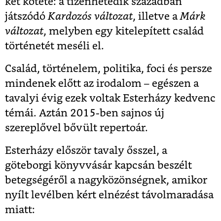
két kötete: a tizenhetedik században
játszódó
Kardozós változat
, illetve a
Márk
változat
, melyben egy kitelepített család
történetét meséli el.
Család, történelem, politika, foci és persze
mindenek előtt az irodalom – egészen a
tavalyi évig ezek voltak Esterházy kedvenc
témái. Aztán 2015-ben sajnos új
szereplővel bővült repertoár.
Esterházy először tavaly ősszel, a
göteborgi könyvvásár kapcsán beszélt
betegségéről a nagyközönségnek, amikor
nyílt levélben kért elnézést távolmaradása
miatt: