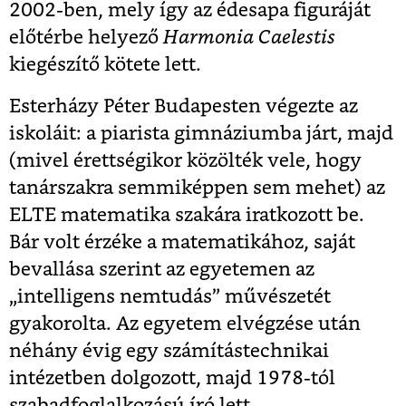
2002-ben, mely így az édesapa figuráját
előtérbe helyező
Harmonia Caelestis
kiegészítő kötete lett.
Esterházy Péter Budapesten végezte az
iskoláit: a piarista gimnáziumba járt, majd
(mivel érettségikor közölték vele, hogy
tanárszakra semmiképpen sem mehet) az
ELTE matematika szakára iratkozott be.
Bár volt érzéke a matematikához, saját
bevallása szerint az egyetemen az
„intelligens nemtudás” művészetét
gyakorolta. Az egyetem elvégzése után
néhány évig egy számítástechnikai
intézetben dolgozott, majd 1978-tól
szabadfoglalkozású író lett.