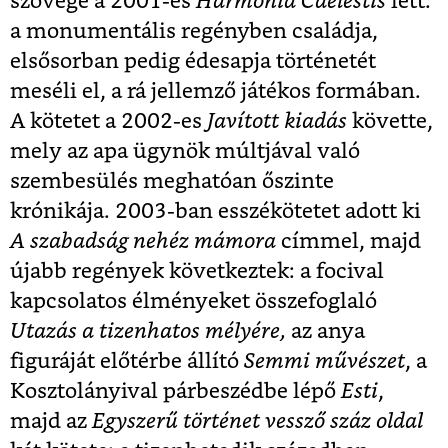
szövege a 2001-es
Harmonia Caelestis
lett:
a monumentális regényben családja,
elsősorban pedig édesapja történetét
meséli el, a rá jellemző játékos formában.
A kötetet a 2002-es
Javított kiadás
követte,
mely az apa ügynök múltjával való
szembesülés meghatóan őszinte
krónikája. 2003-ban esszékötetet adott ki
A szabadság nehéz mámora
címmel, majd
újabb regények következtek: a focival
kapcsolatos élményeket összefoglaló
Utazás a tizenhatos mélyére,
az anya
figuráját előtérbe állító
Semmi művészet
, a
Kosztolányival párbeszédbe lépő
Esti
,
majd az
Egyszerű történet vessző száz oldal