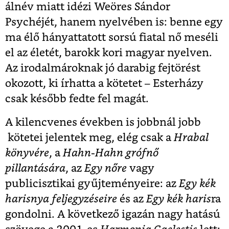
álnév miatt idézi Weöres Sándor
Psychéjét, hanem nyelvében is: benne egy
ma élő hányattatott sorsú fiatal nő meséli
el az életét, barokk kori magyar nyelven.
Az irodalmároknak jó darabig fejtörést
okozott, ki írhatta a kötetet – Esterházy
csak később fedte fel magát.
A kilencvenes években is jobbnál jobb
kötetei jelentek meg, elég csak a
Hrabal
könyvére
, a
Hahn-Hahn grófnő
pillantására
, az
Egy nőre
vagy
publicisztikai gyűjteményeire: az
Egy kék
harisnya feljegyzéseire
és az
Egy kék haris
ra
gondolni. A következő igazán nagy hatású