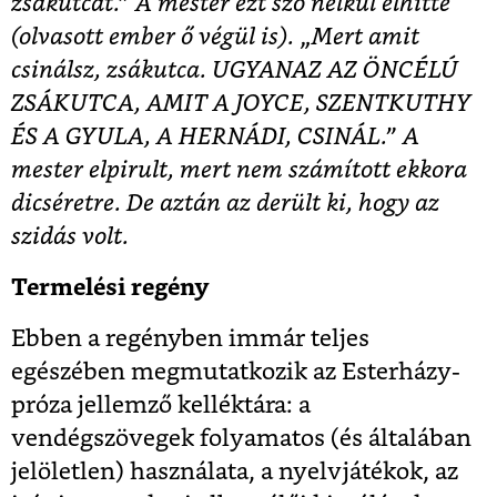
zsákutcát.” A mester ezt szó nélkül elhitte
(olvasott ember ő végül is). „Mert amit
csinálsz, zsákutca. UGYANAZ AZ ÖNCÉLÚ
ZSÁKUTCA, AMIT A JOYCE, SZENTKUTHY
ÉS A GYULA, A HERNÁDI, CSINÁL.” A
mester elpirult, mert nem számított ekkora
dicséretre. De aztán az derült ki, hogy az
szidás volt.
Termelési regény
Ebben a regényben immár teljes
egészében megmutatkozik az Esterházy-
próza jellemző kelléktára: a
vendégszövegek folyamatos (és általában
jelöletlen) használata, a nyelvjátékok, az