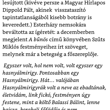
lesújtott (kivéve persze a Magyar Hírlapos
Dippold Pált, akinek visszataszító
tapintatlanságából kisebb botrány is
keveredett.) Esterházy nemsokára
beváltotta az ígéretét: a decemberben
megjelent
A bűnös
című könyvében Szűts
Miklós festményeihez írt szöveget,
melynek már a betegség a főszereplője.
Egyszer volt, hol nem volt, volt egyszer egy
hasnyálmirigy. Pontosabban egy
Hasnyálmirigy. Hát… valójában
Hasnyálmirigyrák volt a neve az ebadtának,
életvidám, link fickó, festményen úgy
festene, mint a költő Balassi Bálint, lenne
bajsza, korabeli főfödője és nem