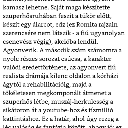
kamasz lehetne. Saját maga készítette
szuperhősruhában feszít a tükör előtt,
készít egy álarcot, edz (ez Romita rajzain
szerencsére nem látszik - a fiú ugyanolyan
csenevész végig), akcióba lendül.
Agyonverik. A második szám számomra a
nyolc részes sorozat csúcsa, a karakter
valódi eredettörténete, az agyonvert fiú
realista drámája kilenc oldalon a kórházi
ágytól a rehabilitációig, majd a
tökéletesen megkomponált átmenet a
szuperhős létbe, muszáj-herkulesség a
sikátoron át a youtube-hoz és tízmillió
kattintáshoz. Ez a határ, ahol úgy rezeg a
léc valóság és fantázia között, ahogy jó: ez