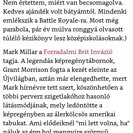
Nem értettem, miért van becsomagolva.
Kedves ajándék volt bátyámtól. Mindenki
emlékszik a Battle Royale-ra. Most még
parabola, pár év múlva ronggyá olvasott
túlélő kézikönyv lesz középiskolásoknak.)
Mark Millar a
Forradalmi Brit Invázió
tagja. A legendás képregénytábornok,
Grant Morrison fogta a kezét eleinte az
Újvilágban, aztán már elengedhette, mert
Mark hírnévre tett szert, köszönhetően a
többi perverz szigetlakóhoz hasonló
látásmódjának, mely ledöntötte a
képregényben az álerkölcsös amerikai
tabukat. Ami elődeiknél "mi lett volna, ha"
náluk az épp hol mennyire szörnyű