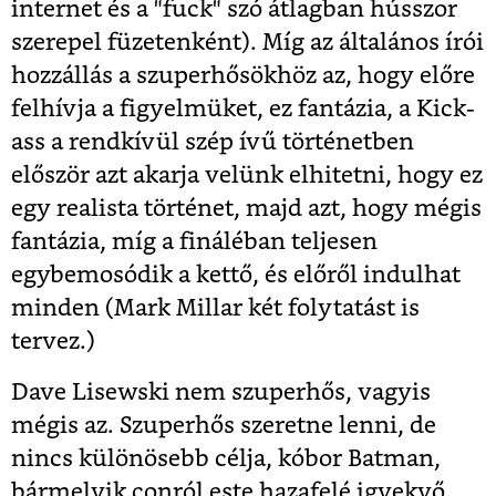
internet és a "fuck" szó átlagban hússzor
szerepel füzetenként). Míg az általános írói
hozzállás a szuperhősökhöz az, hogy előre
felhívja a figyelmüket, ez fantázia, a Kick-
ass a rendkívül szép ívű történetben
először azt akarja velünk elhitetni, hogy ez
egy realista történet, majd azt, hogy mégis
fantázia, míg a fináléban teljesen
egybemosódik a kettő, és előről indulhat
minden (Mark Millar két folytatást is
tervez.)
Dave Lisewski nem szuperhős, vagyis
mégis az. Szuperhős szeretne lenni, de
nincs különösebb célja, kóbor Batman,
bármelyik conról este hazafelé igyekvő