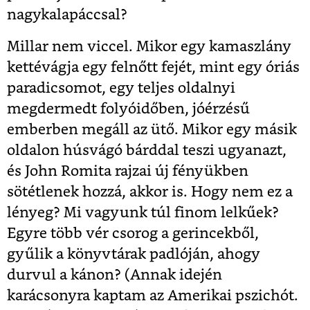
nagykalapáccsal?
Millar nem viccel. Mikor egy kamaszlány
kettévágja egy felnőtt fejét, mint egy óriás
paradicsomot, egy teljes oldalnyi
megdermedt folyóidőben, jóérzésű
emberben megáll az ütő. Mikor egy másik
oldalon húsvágó bárddal teszi ugyanazt,
és John Romita rajzai új fényükben
sötétlenek hozzá, akkor is. Hogy nem ez a
lényeg? Mi vagyunk túl finom lelkűek?
Egyre több vér csorog a gerincekből,
gyűlik a könyvtárak padlóján, ahogy
durvul a kánon? (Annak idején
karácsonyra kaptam az Amerikai pszichót.