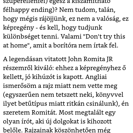
szuperellenfél) egész a kiszámítható
félhappy ending)? Nem tudom, talán,
hogy mégis rájöjjünk, ez nem a valóság, ez
képregény - és kell, hogy tudjunk
különbséget tenni. Valami "Don't try this
at home", amit a borítóra nem írtak fel.
A legendásan vitatott John Romita JR
részemről kiváló: ehhez a képregényhez ő
kellett, jó kihúzót is kapott. Angliai
ismerősöm a rajz miatt nem vette meg
(egyszerűen nem tetszett neki, könyvvel
ilyet betűtípus miatt ritkán csinálunk), én
szeretem Romitát. Most megtalált egy
olyan írót, aki új dolgokat is kihozott
belőle. Rajzainak köszönhetően még