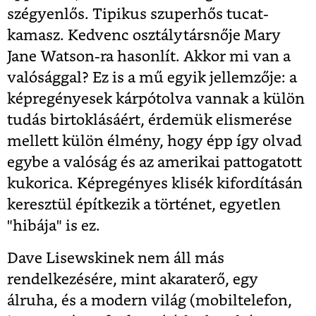
szégyenlős. Tipikus szuperhős tucat-
kamasz. Kedvenc osztálytársnője Mary
Jane Watson-ra hasonlít. Akkor mi van a
valósággal? Ez is a mű egyik jellemzője: a
képregényesek kárpótolva vannak a külön
tudás birtoklásáért, érdemük elismerése
mellett külön élmény, hogy épp így olvad
egybe a valóság és az amerikai pattogatott
kukorica. Képregényes klisék kifordításán
keresztül építkezik a történet, egyetlen
"hibája" is ez.
Dave Lisewskinek nem áll más
rendelkezésére, mint akaraterő, egy
álruha, és a modern világ (mobiltelefon,