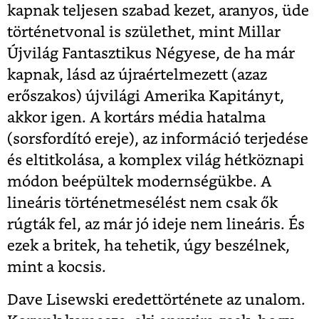
kapnak teljesen szabad kezet, aranyos, üde
történetvonal is születhet, mint Millar
Újvilág Fantasztikus Négyese, de ha már
kapnak, lásd az újraértelmezett (azaz
erőszakos) újvilági Amerika Kapitányt,
akkor igen. A kortárs média hatalma
(sorsfordító ereje), az információ terjedése
és eltitkolása, a komplex világ hétköznapi
módon beépültek modernségükbe. A
lineáris történetmesélést nem csak ők
rúgták fel, az már jó ideje nem lineáris. És
ezek a britek, ha tehetik, úgy beszélnek,
mint a kocsis.
Dave Lisewski eredettörténete az unalom.