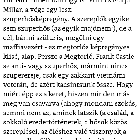
Hit-Girl. Innen bárhogy is csűri-csavarja
Millar, a vége egy lesz:
szuperhősképregény. A szereplők egyike
sem szuperhős (az egyik majdnem:), de a
cél, bármi szülte is, megölni egy
maffiavezért - ez megtorlós képregényes
klisé, alap. Persze a Megtorló, Frank Castle
se anti- vagy szuperhős, mármint nincs
szuperereje, csak egy zakkant vietnámi
veterán, de azért kacsintsunk össze. Hogy
miért épp ez a keret, hiszen minden más
meg van csavarva (ahogy mondani szokás,
semmi nem az, aminek látszik (a család, a
sokkoló eredettörténetek, a hősök közös
szereplései, az öléshez való viszonyok,a