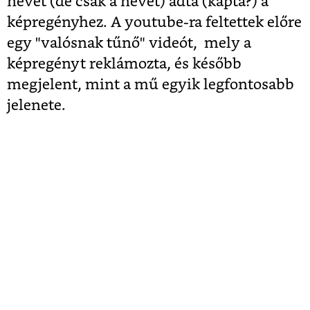
nevét (de csak a nevét) adta (kapta?) a
képregényhez. A youtube-ra feltettek előre
egy "valósnak tűnő" videót, mely a
képregényt reklámozta, és később
megjelent, mint a mű egyik legfontosabb
jelenete.