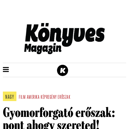
NAGY
FILM
AMERIKA
KÉPREGÉNY
ERŐSZAK
Gyomorforgató erőszak:
pont ahogy szereted!