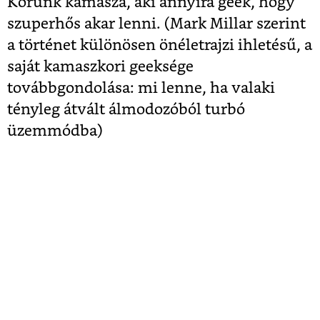
Korunk kamasza, aki annyira geek, hogy
szuperhős akar lenni. (Mark Millar szerint
a történet különösen önéletrajzi ihletésű, a
saját kamaszkori geeksége
továbbgondolása: mi lenne, ha valaki
tényleg átvált álmodozóból turbó
üzemmódba)