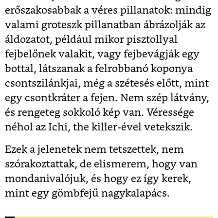
erőszakosabbak a véres pillanatok: mindig
valami groteszk pillanatban ábrázolják az
áldozatot, például mikor pisztollyal
fejbelőnek valakit, vagy fejbevágják egy
bottal, látszanak a felrobbanó koponya
csontszilánkjai, még a szétesés előtt, mint
egy csontkráter a fejen. Nem szép látvány,
és rengeteg sokkoló kép van. Véressége
néhol az Ichi, the killer-ével vetekszik.
Ezek a jelenetek nem tetszettek, nem
szórakoztattak, de elismerem, hogy van
mondanivalójuk, és hogy ez így kerek,
mint egy gömbfejű nagykalapács.