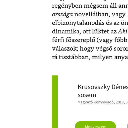
regényben mégsem áll ann
országa
novelláiban, vagy 
elbizonytalanodás és az ö
dinamika, ott lüktet az
Aki
férfi főszereplő (vagy főbb 
válaszok; hogy végső soro
rá tisztábban, milyen any
Krusovszky Dénes
sosem
Magvető Könyvkiadó, 2018, 54