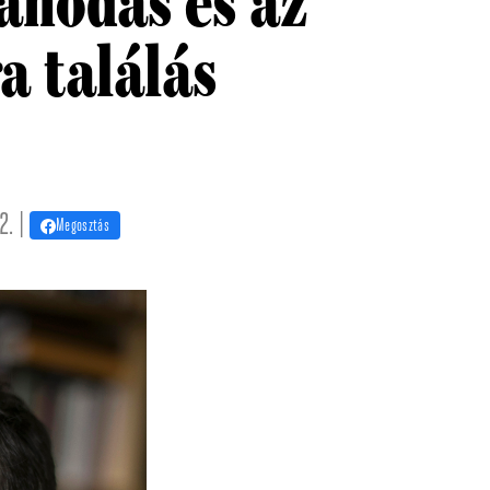
anodás és az
 találás
2. |
Megosztás