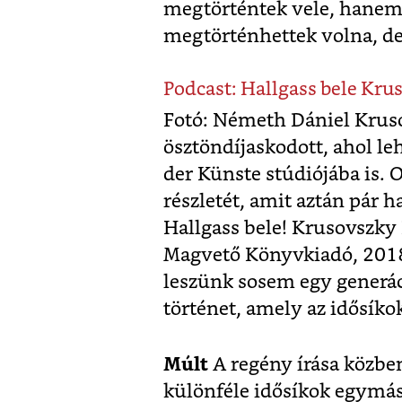
megtörténtek vele, hanem 
megtörténhettek volna, 
Podcast: Hallgass bele Kru
Fotó: Németh Dániel Krus
ösztöndíjaskodott, ahol l
der Künste stúdiójába is. 
részletét, amit aztán pár h
Hallgass bele! Krusovszk
Magvető Könyvkiadó, 2018
leszünk sosem egy generác
történet, amely az idősíkok
Múlt
A regény írása közbe
különféle idősíkok egymás