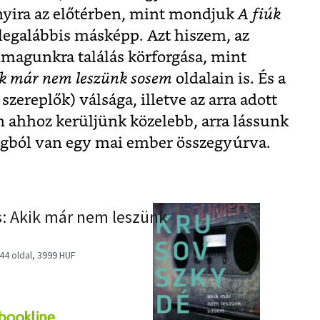
yira az előtérben, mint mondjuk
A fiúk
legalábbis másképp. Azt hiszem, az
nmagunkra találás körforgása, mint
k már nem leszünk sosem
oldalain is. És a
szereplők) válsága, illetve az arra adott
n ahhoz kerüljünk közelebb, arra lássunk
agból van egy mai ember összegyúrva.
: Akik már nem leszünk
4 oldal, 3999 HUF