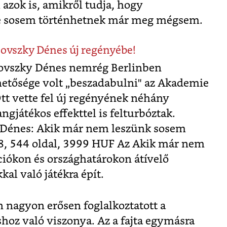
azok is, amikről tudja, hogy
de sosem történhetnek már meg mégsem.
sovszky Dénes új regényébe!
ovszky Dénes nemrég Berlinben
ehetősége volt „beszadabulni" az Akademie
Ott vette fel új regényének néhány
angjátékos effekttel is felturbóztak.
y Dénes: Akik már nem leszünk sosem
, 544 oldal, 3999 HUF Az Akik már nem
iókon és országhatárokon átívelő
kal való játékra épít.
n nagyon erősen foglalkoztatott a
hoz való viszonya. Az a fajta egymásra