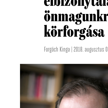
elbizonytal
önmagunkra
körforgása
Forgách Kinga | 2018. augusztus 0