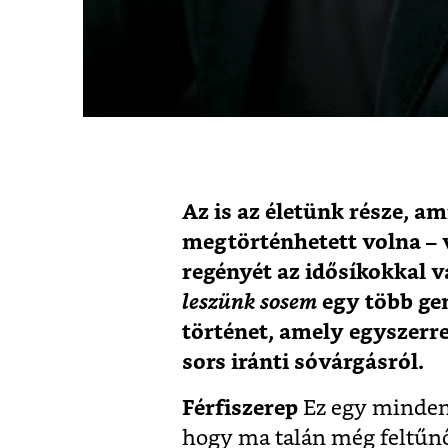
Az is az életünk része, a
megtörténhetett volna – v
regényét az idősíkokkal va
leszünk
sosem
egy több gen
történet, amely egyszerre
sors iránti sóvárgásról.
Férfiszerep
Ez egy minden 
hogy ma talán még feltűnő