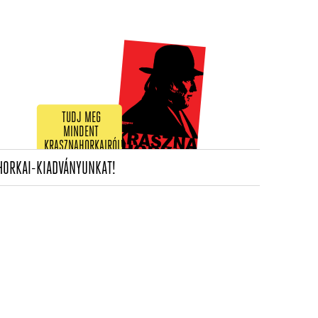
TUDJ MEG
MINDENT
KRASZNAHORKAIRÓL!
(CURRENT)
HORKAI-KIADVÁNYUNKAT!