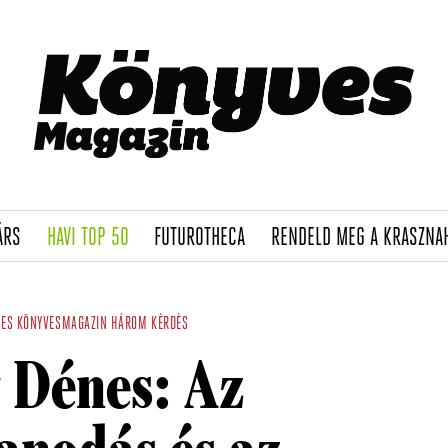
(CURRENT)
(CURRENT)
(CURRENT)
ÁRS
HAVI TOP 50
FUTUROTHECA
RENDELD MEG A KRASZNA
NES
KÖNYVESMAGAZIN
HÁROM KÉRDÉS
 Dénes: Az