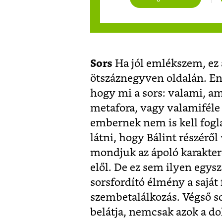
Sors
Ha jól emlékszem, ez a
ötszáznegyven oldalán. Enn
hogy mi a sors: valami, am
metafora, vagy valamiféle
embernek nem is kell fog
látni, hogy Bálint részéről
mondjuk az ápoló karakter
elől. De ez sem ilyen egys
sorsfordító élmény a saját
szembetalálkozás. Végső so
belátja, nemcsak azok a d