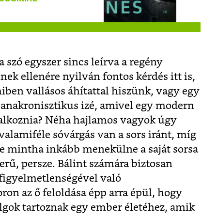
 szó egyszer sincs leírva a regény
ek ellenére nyilván fontos kérdés itt is,
iben vallásos áhítattal hiszünk, vagy egy
 anakronisztikus izé, amivel egy modern
lalkoznia? Néha hajlamos vagyok úgy
 valamiféle sóvárgás van a sors iránt, míg
e mintha inkább menekülne a saját sorsa
zerű, persze. Bálint számára biztosan
 figyelmetlenségével való
ron az ő feloldása épp arra épül, hogy
olgok tartoznak egy ember életéhez, amik