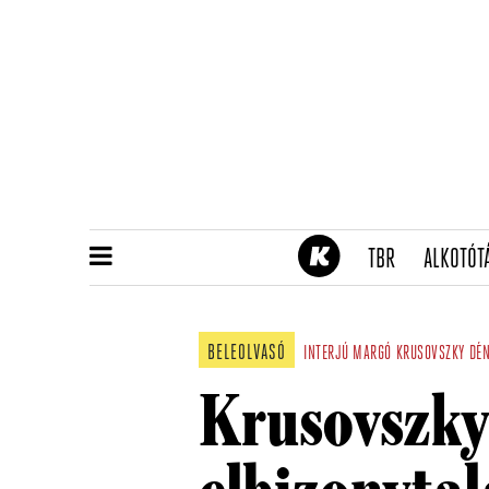
(CURRENT)
TBR
ALKOTÓT
BELEOLVASÓ
INTERJÚ
MARGÓ
KRUSOVSZKY DÉ
Krusovszky