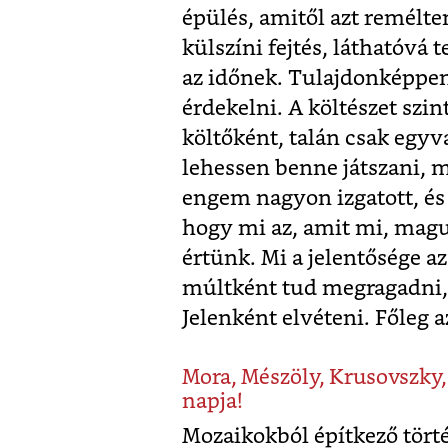
épülés, amitől azt remélt
külszíni fejtés, láthatóvá 
az időnek. Tulajdonképpen 
érdekelni. A költészet szi
költőként, talán csak egy
lehessen benne játszani, 
engem nagyon izgatott, és 
hogy mi az, amit mi, magu
értünk. Mi a jelentősége a
múltként tud megragadni, il
Jelenként elvéteni. Főleg a
Mora, Mészöly, Krusovszky, 
napja!
Mozaikokból építkező törté