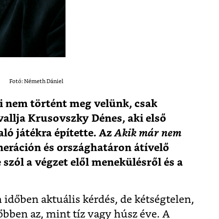
Fotó: Németh Dániel
mi nem történt meg velünk, csak
allja Krusovszky Dénes, aki első
ló játékra építette. Az
Akik már nem
eráción és országhatáron átívelő
 szól a végzet elől menekülésről és a
időben aktuális kérdés, de kétségtelen,
bben az, mint tíz vagy húsz éve. A