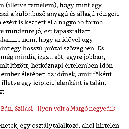
em (illetve remélem), hogy mint egy
teszi a különböző anyagú és állagú rétegeit
ezért is kezdett el a nagyobb forma
nte mindenre jó, ezt tapasztaltam
valamire nem, hogy az idővel úgy
mint egy hosszú prózai szövegben. És
még mindig izgat, sőt, egyre jobban,
nk között, hétköznapi értelemben időn
z ember életében az időnek, amit főként
letve egy icipicit jelenként is talán.
zt.
Bán, Szilasi - Ilyen volt a Margó negyedik
netek, egy osztálytalálkozó, ahol hirtelen