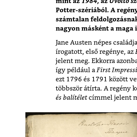
mint az
1984,
az
Üvöltő sz
Potter-szériából. A regén
számtalan feldolgozásnak,
nagyon másként a maga i
Jane Austen népes családja
írogatott, első regénye, az
jelent meg. Ekkorra azonba
így például a
First Impress
ezt 1796 és 1791 között ve
többször átírta. A regény 
és balítélet
címmel jelent 