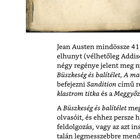
Jean Austen mindössze 41 
elhunyt (vélhetőleg Addis
négy regénye jelent meg
Büszkeség és balítélet, A m
befejezni
Sandition
című r
klastrom titka
és a
Meggyőz
A
Büszkeség és balítélet
megj
olvasóit, és ehhez persze 
feldolgozás, vagy az azt in
talán legmesszebbre menő