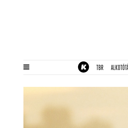
(CURRENT)
TBR
ALKOTÓT