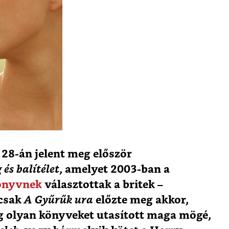
 28-án jelent meg először
 és balítélet
, amelyet 2003-ban a
könyvnek
választottak a britek –
csak
A Gyűrűk ura
előzte meg akkor,
g olyan könyveket utasított maga mögé,