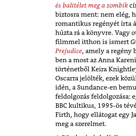
és balitélet meg a zombik
cí
biztosra ment: nem elég, h
romantikus regényét írta 
húzta rá a könyvre. Vagy o
filmmel itthon is ismert 
Prejudice
, amely a regény 
ben a most az Anna Karenin
történetből Keira Knightle
Oscarra jelölték, ezek közü
idén, a Sundance-en bemu
feldolgozás feldolgozása:
BBC kultikus, 1995-ös tévé
Firth, hogy ellátogat egy 
meg a szerelmet.