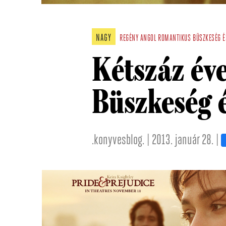
NAGY
REGÉNY
ANGOL
ROMANTIKUS
BÜSZKESÉG É
Kétszáz éve
Büszkeség é
.konyvesblog. | 2013. január 28. |