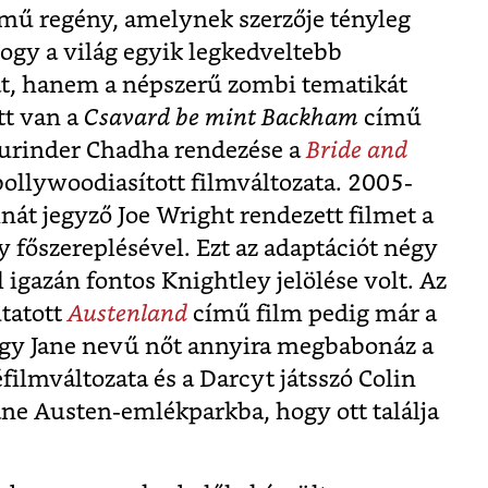
mű regény, amelynek szerzője tényleg
ogy a világ egyik legkedveltebb
át, hanem a népszerű zombi tematikát
tt van a
Csavard be mint Backham
című
Gurinder Chadha rendezése a
Bride and
bollywoodiasított filmváltozata. 2005-
át jegyző Joe Wright rendezett filmet a
y főszereplésével. Ezt az adaptációt négy
l igazán fontos Knightley jelölése volt. Az
tatott
Austenland
című film pedig már a
 egy Jane nevű nőt annyira megbabonáz a
filmváltozata és a Darcyt játsszó Colin
Jane Austen-emlékparkba, hogy ott találja