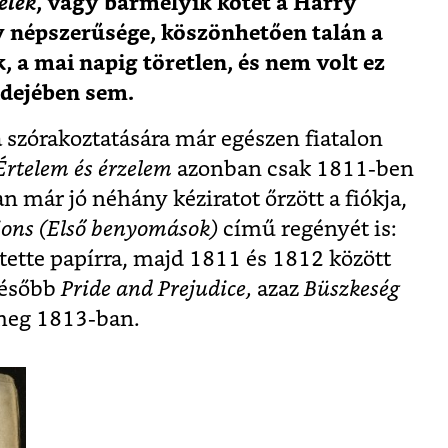
elek
, vagy bármelyik kötet a Harry
y népszerűsége, köszönhetően talán a
 a mai napig töretlen, és nem volt ez
dejében sem.
 szórakoztatására már egészen fiatalon
Értelem és érzelem
azonban csak 1811-ben
n már jó néhány kéziratot őrzött a fiókja,
ions (Első benyomások)
című regényét is:
tette papírra, majd 1811 és 1812 között
később
Pride and Prejudice,
azaz
Büszkeség
meg 1813-ban.