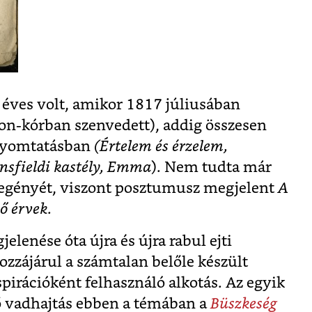
éves volt, amikor 1817 júliusában
on-kórban szenvedett), addig összesen
 nyomtatásban
(Értelem és érzelem,
ansfieldi kastély, Emma
). Nem tudta már
egényét, viszont posztumusz megjelent
A
ő érvek
.
elenése óta újra és újra rabul ejti
hozzájárul a számtalan belőle készült
spirációként felhasználó alkotás. Az egyik
 vadhajtás ebben a témában a
Büszkeség