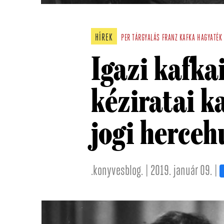
HÍREK
PER
TÁRGYALÁS
FRANZ KAFKA
HAGYATÉK
Igazi kafkai
kéziratai k
jogi herceh
.konyvesblog. | 2019. január 09. |