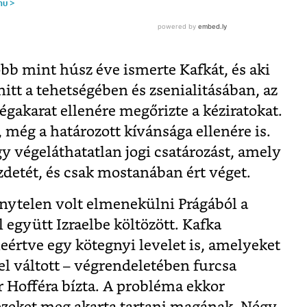
bb mint húsz éve ismerte Kafkát, és aki
hitt a tehetségében és zsenialitásában, az
égakarat ellenére megőrizte a kéziratokat.
, még a határozott kívánsága ellenére is.
gy végeláthatatlan jogi csatározást, amely
zdetét, és csak mostanában ért véget.
nytelen volt elmenekülni Prágából a
l együtt Izraelbe költözött. Kafka
leértve egy kötegnyi levelet is, amelyeket
el váltott – végrendeletében furcsa
r Hofféra bízta. A probléma ekkor