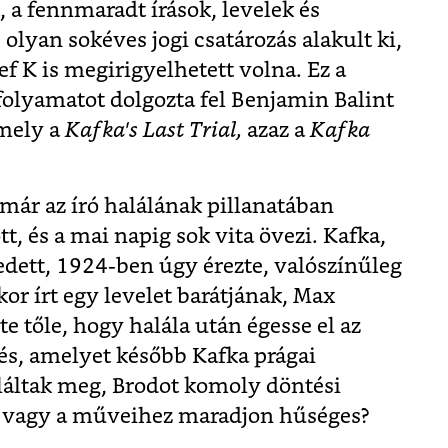
, a fennmaradt írások, levelek és
olyan sokéves jogi csatározás alakult ki,
ef K is megirigyelhetett volna. Ez a
folyamatot dolgozta fel Benjamin Balint
mely a
Kafka's Last Trial,
azaz a
Kafka
már az író halálának pillanatában
 és a mai napig sok vita övezi. Kafka,
edett, 1924-ben úgy érezte, valószínűleg
or írt egy levelet barátjának, Max
e tőle, hogy halála után égesse el az
yzés, amelyet később Kafka prágai
aláltak meg, Brodot komoly döntési
z vagy a műveihez maradjon hűséges?