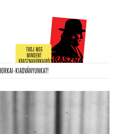
TUDJ MEG
MINDENT
KRASZNAHORKAIRÓL!
(CURRENT)
HORKAI-KIADVÁNYUNKAT!