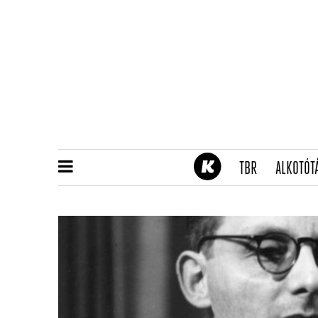
(CURRENT)
TBR
ALKOTÓT