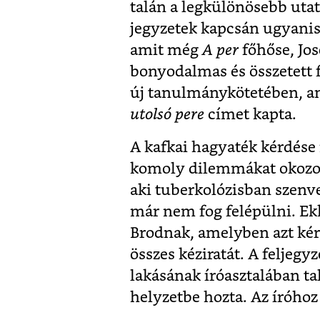
talán a legkülönösebb utat
jegyzetek kapcsán ugyanis 
amit még
A per
főhőse, Jos
bonyodalmas és összetett 
új tanulmánykötetében, a
utolsó pere
címet kapta.
A kafkai hagyaték kérdése 
komoly dilemmákat okozott,
aki tuberkolózisban szenv
már nem fog felépülni. Ekk
Brodnak, amelyben azt kért
összes kéziratát. A feljeg
lakásának íróasztalában t
helyzetbe hozta. Az íróho