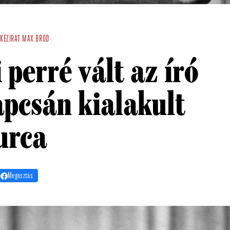
KÉZIRAT
MAX BROD
 perré vált az író
apcsán kialakult
urca
Megosztás