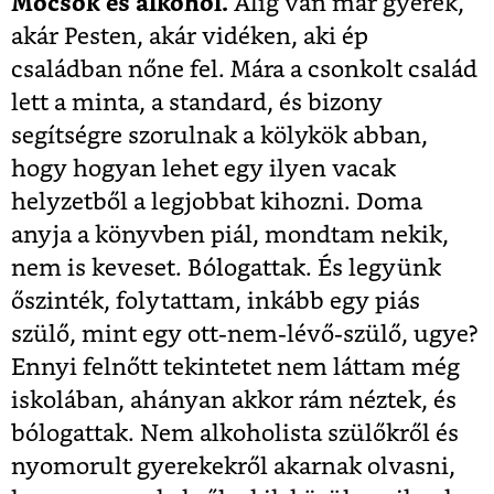
Mocsok és alkohol.
Alig van már gyerek,
akár Pesten, akár vidéken, aki ép
családban nőne fel. Mára a csonkolt család
lett a minta, a standard, és bizony
segítségre szorulnak a kölykök abban,
hogy hogyan lehet egy ilyen vacak
helyzetből a legjobbat kihozni. Doma
anyja a könyvben piál, mondtam nekik,
nem is keveset. Bólogattak. És legyünk
őszinték, folytattam, inkább egy piás
szülő, mint egy ott-nem-lévő-szülő, ugye?
Ennyi felnőtt tekintetet nem láttam még
iskolában, ahányan akkor rám néztek, és
bólogattak. Nem alkoholista szülőkről és
nyomorult gyerekekről akarnak olvasni,