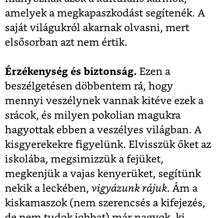
amelyek a megkapaszkodást segítenék. A
saját világukról akarnak olvasni, mert
elsősorban azt nem értik.
Érzékenység és biztonság.
Ezen a
beszélgetésen döbbentem rá, hogy
mennyi veszélynek vannak kitéve ezek a
srácok, és milyen pokolian magukra
hagyottak ebben a veszélyes világban. A
kisgyerekekre figyelünk. Elvisszük őket az
iskolába, megsimizzük a fejüket,
megkenjük a vajas kenyerüket, segítünk
nekik a leckében,
vigyázunk rájuk
. Ám a
kiskamaszok (nem szerencsés a kifejezés,
de nem tudok jobbat) már nagyok, ki