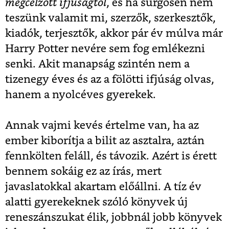
megcélzott ifjúságtól
, és ha sürgősen nem
teszünk valamit mi, szerzők, szerkesztők,
kiadók, terjesztők, akkor pár év múlva már
Harry Potter nevére sem fog emlékezni
senki. Akit manapság szintén nem a
tizenegy éves és az a fölötti ifjúság olvas,
hanem a nyolcéves gyerekek.
Annak vajmi kevés értelme van, ha az
ember kiborítja a bilit az asztalra, aztán
fennkölten feláll, és távozik. Azért is érett
bennem sokáig ez az írás, mert
javaslatokkal akartam előállni. A tíz év
alatti gyerekeknek szóló könyvek új
reneszánszukat élik, jobbnál jobb könyvek