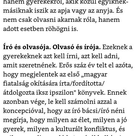
hanem gyerekekről, akik közül egyiknek-
másiknak iszik az apja vagy az anyja. És
nem csak olvasni akarnak róla, hanem
adott esetben röhögni is.
Író és olvasója. Olvasó és írója.
Ezeknek a
gyerekeknek azt kell írni, azt kell adni,
amit szeretnének. Erős száz év telt el azóta,
hogy megjelentek az első „magyar
fiatalság okítására írta/fordította/
átdolgozta iksz ipszilon" könyvek. Ennek
azonban vége, le kell számolni azzal a
koncepcióval, hogy az író bácsi/író néni
megírja, hogy milyen az élet, milyen a jó
gyerek, milyen a kulturált konfliktus, és