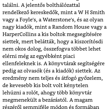
találni. A jelentős bolthálózattal
rendelkező kereskedők, mint a W H Smith
vagy a Foyle's, a Waterstone's, és az olyan
nagy kiadók, mint a Random House vagy a
HarperCollins a kis boltok megsegítésére
siettek, mert belátták, hogy a kiszorítósdi
nem okos dolog, összefogva többet lehet
elérni még az egyébként piaci
ellenfeleknek is. A könyvtárak segítségére
pedig az olvasók (és a kiadók) siettek. Az
eredmény nem teljes és átfogó győzelem,
de kevesebb kis bolt volt kénytelen
lehúzni a rolót, ahogy több könyvtár
megmenekült a bezárástól. A magam
részéről semmiféle módon és formában