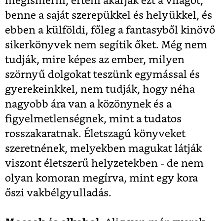
megismerni, érteni akarják ezt a világot,
benne a saját szerepükkel és helyükkel, és
ebben a külföldi, főleg a fantasyből kinövő
sikerkönyvek nem segítik őket. Még nem
tudják, mire képes az ember, milyen
szörnyű dolgokat teszünk egymással és
gyerekeinkkel, nem tudják, hogy néha
nagyobb ára van a közönynek és a
figyelmetlenségnek, mint a tudatos
rosszakaratnak. Életszagú könyveket
szeretnének, melyekben magukat látják
viszont életszerű helyzetekben - de nem
olyan komoran megírva, mint egy kora
őszi vakbélgyulladás.