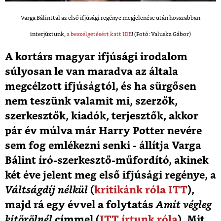
Varga Bálinttal az első ifjúsági regénye megjelenése után hosszabban
interjúztunk,
a beszélgetésért katt IDE
! (Fotó: Valuska Gábor)
A kortárs magyar ifjúsági irodalom
súlyosan le van maradva az általa
megcélzott ifjúságtól, és ha sürgősen
nem teszünk valamit mi, szerzők,
szerkesztők, kiadók, terjesztők, akkor
pár év múlva már Harry Potter nevére
sem fog emlékezni senki - állítja Varga
Bálint író-szerkesztő-műfordító, akinek
két éve jelent meg első ifjúsági regénye, a
Váltságdíj nélkül
(
kritikánk róla ITT
),
majd rá egy évvel a folytatás
Amit végleg
kitörölnél
címmel (
ITT írtunk róla
). Mit