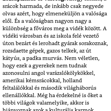
srácok harmada, de inkább csak negyede
olvas azért, hogy elmeneküljön a valósága
elől. És a valóságban nagyon nagy a
különbség a főváros meg a vidék között. A
vidéki városban és az iskola felé vezető
úton bezárt és lerohadt gyárak sorakoznak,
rozsdaette gépek, gazos telkek, az út
kátyús, a padka murvás. Nem véletlen,
hogy ezek a gyerekek nem tudnak
azonosulni angol varázslókölykökkel,
amerikai kémsrácokkal, holland
feltalálókkal és második világháborús
ellenállókkal. Még ha érdekelné is őket a
többi világok valamelyike, akkor is
hiányoznak azok a kulturális karmok,