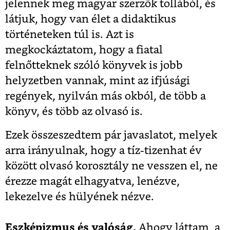
jelennek meg magyar szerzők tollából, és
látjuk, hogy van élet a didaktikus
történeteken túl is. Azt is
megkockáztatom, hogy a fiatal
felnőtteknek szóló könyvek is jobb
helyzetben vannak, mint az ifjúsági
regények, nyilván más okból, de több a
könyv, és több az olvasó is.
Ezek összeszedtem pár javaslatot, melyek
arra irányulnak, hogy a tíz-tizenhat év
között olvasó korosztály ne vesszen el, ne
érezze magát elhagyatva, lenézve,
lekezelve és hülyének nézve.
Eszképizmus és valóság.
Ahogy láttam, a