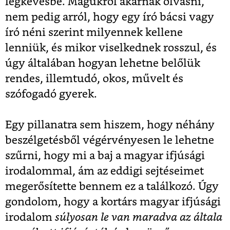
legkevésbé. Magukról akarnak olvasni,
nem pedig arról, hogy egy író bácsi vagy
író néni szerint milyennek kellene
lenniük, és mikor viselkednek rosszul, és
úgy általában hogyan lehetne belőlük
rendes, illemtudó, okos, művelt és
szófogadó gyerek.
Egy pillanatra sem hiszem, hogy néhány
beszélgetésből végérvényesen le lehetne
szűrni, hogy mi a baj a magyar ifjúsági
irodalommal, ám az eddigi sejtéseimet
megerősítette bennem ez a találkozó. Úgy
gondolom, hogy a kortárs magyar ifjúsági
irodalom
súlyosan le van maradva az általa