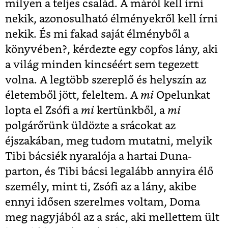
milyen a teljes család. A máról kell írni
nekik, azonosulható élményekről kell írni
nekik. És mi fakad saját élményből a
könyvében?, kérdezte egy copfos lány, aki
a világ minden kincséért sem tegezett
volna. A legtöbb szereplő és helyszín az
életemből jött, feleltem. A
mi
Opelunkat
lopta el Zsófi a
mi
kertünkből, a
mi
polgárőrünk üldözte a srácokat az
éjszakában, meg tudom mutatni, melyik
Tibi bácsiék nyaralója a hartai Duna-
parton, és Tibi bácsi legalább annyira élő
személy, mint ti, Zsófi az a lány, akibe
ennyi idősen szerelmes voltam, Doma
meg nagyjából az a srác, aki mellettem ült