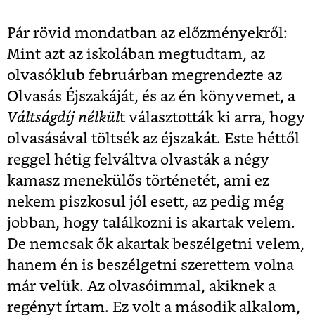
Pár rövid mondatban az előzményekről:
Mint azt az iskolában megtudtam, az
olvasóklub februárban megrendezte az
Olvasás Éjszakáját, és az én könyvemet, a
Váltságdíj nélkül
t választották ki arra, hogy
olvasásával töltsék az éjszakát. Este héttől
reggel hétig felváltva olvasták a négy
kamasz menekülős történetét, ami ez
nekem piszkosul jól esett, az pedig még
jobban, hogy találkozni is akartak velem.
De nemcsak ők akartak beszélgetni velem,
hanem én is beszélgetni szerettem volna
már velük. Az olvasóimmal, akiknek a
regényt írtam. Ez volt a második alkalom,