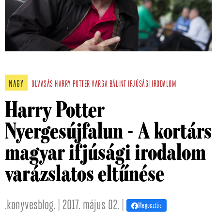
NAGY
OLVASÁS
HARRY POTTER
VARGA BÁLINT
IFJÚSÁGI IRODALOM
Harry Potter
Nyergesújfalun - A kortárs
magyar ifjúsági irodalom
varázslatos eltűnése
.konyvesblog. | 2017. május 02. |
Megosztás