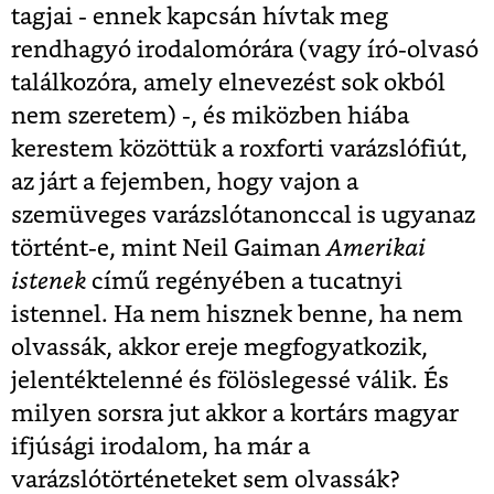
tagjai - ennek kapcsán hívtak meg
rendhagyó irodalomórára (vagy író-olvasó
találkozóra, amely elnevezést sok okból
nem szeretem) -, és miközben hiába
kerestem közöttük a roxforti varázslófiút,
az járt a fejemben, hogy vajon a
szemüveges varázslótanonccal is ugyanaz
történt-e, mint Neil Gaiman
Amerikai
istenek
című regényében a tucatnyi
istennel. Ha nem hisznek benne, ha nem
olvassák, akkor ereje megfogyatkozik,
jelentéktelenné és fölöslegessé válik. És
milyen sorsra jut akkor a kortárs magyar
ifjúsági irodalom, ha már a
varázslótörténeteket sem olvassák?