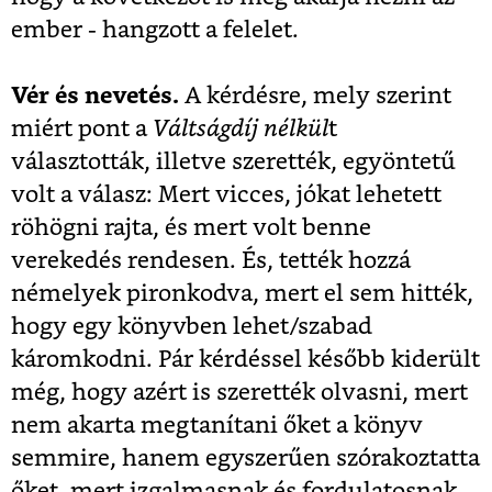
ember - hangzott a felelet.
Vér és nevetés.
A kérdésre, mely szerint
miért pont a
Váltságdíj nélkül
t
választották, illetve szerették, egyöntetű
volt a válasz: Mert vicces, jókat lehetett
röhögni rajta, és mert volt benne
verekedés rendesen. És, tették hozzá
némelyek pironkodva, mert el sem hitték,
hogy egy könyvben lehet/szabad
káromkodni. Pár kérdéssel később kiderült
még, hogy azért is szerették olvasni, mert
nem akarta megtanítani őket a könyv
semmire, hanem egyszerűen szórakoztatta
őket, mert izgalmasnak és fordulatosnak