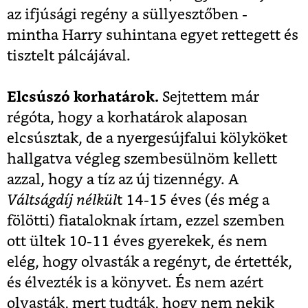
az ifjúsági regény a süllyesztőben -
mintha Harry suhintana egyet rettegett és
tisztelt pálcájával.
Elcsúszó korhatárok.
Sejtettem már
régóta, hogy a korhatárok alaposan
elcsúsztak, de a nyergesújfalui kölyköket
hallgatva végleg szembesülnöm kellett
azzal, hogy a tíz az új tizennégy. A
Váltságdíj nélkül
t 14-15 éves (és még a
fölötti) fiataloknak írtam, ezzel szemben
ott ültek 10-11 éves gyerekek, és nem
elég, hogy olvasták a regényt, de értették,
és élvezték is a könyvet. És nem azért
olvasták, mert tudták, hogy nem nekik