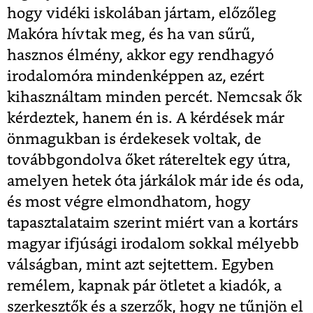
hogy vidéki iskolában jártam, előzőleg
Makóra hívtak meg, és ha van sűrű,
hasznos élmény, akkor egy rendhagyó
irodalomóra mindenképpen az, ezért
kihasználtam minden percét. Nemcsak ők
kérdeztek, hanem én is. A kérdések már
önmagukban is érdekesek voltak, de
továbbgondolva őket rátereltek egy útra,
amelyen hetek óta járkálok már ide és oda,
és most végre elmondhatom, hogy
tapasztalataim szerint miért van a kortárs
magyar ifjúsági irodalom sokkal mélyebb
válságban, mint azt sejtettem. Egyben
remélem, kapnak pár ötletet a kiadók, a
szerkesztők és a szerzők, hogy ne tűnjön el