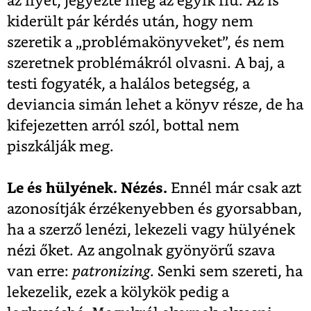
az ilyet, jegyezte meg az egyik fiú. Az is
kiderült pár kérdés után, hogy nem
szeretik a „problémakönyveket”, és nem
szeretnek problémákról olvasni. A baj, a
testi fogyaték, a halálos betegség, a
deviancia simán lehet a könyv része, de ha
kifejezetten arról szól, bottal nem
piszkálják meg.
Le és hülyének. Nézés.
Ennél már csak azt
azonosítják érzékenyebben és gyorsabban,
ha a szerző lenézi, lekezeli vagy hülyének
nézi őket. Az angolnak gyönyörű szava
van erre:
patronizing
. Senki sem szereti, ha
lekezelik, ezek a kölykök pedig a