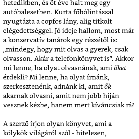
hetedikben, és öt éve halt meg egy
autóbalesetben. Kurta főbólintással
nyugtázta a copfos lány, alig titkolt
elégedettséggel. Jó ideje hallom, most már
a konzervatív tanárok egy részétől is:
„mindegy, hogy mit olvas a gyerek, csak
olvasson. Akár a telefonkönyvet is”. Akkor
mi lenne, ha olyat olvasnának, ami
őket
érdekli? Mi lenne, ha olyat írnánk,
szerkesztenénk, adnánk ki, amit
ők
akarnak olvasni, amit nem jobb híján
vesznek kézbe, hanem mert kíváncsiak rá?
A szerző írjon olyan könyvet, ami a
kölykök világáról szól - hitelesen,