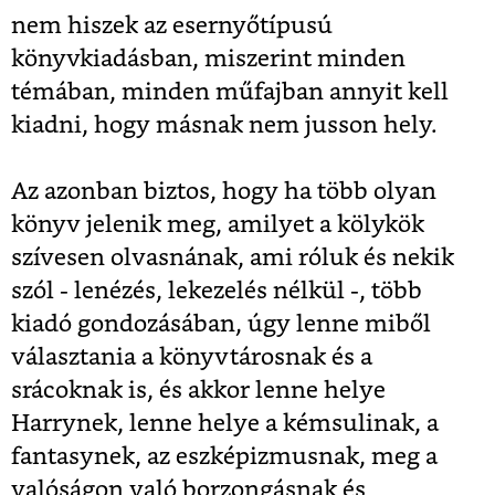
nem hiszek az esernyőtípusú
könyvkiadásban, miszerint minden
témában, minden műfajban annyit kell
kiadni, hogy másnak nem jusson hely.
Az azonban biztos, hogy ha több olyan
könyv jelenik meg, amilyet a kölykök
szívesen olvasnának, ami róluk és nekik
szól - lenézés, lekezelés nélkül -, több
kiadó gondozásában, úgy lenne miből
választania a könyvtárosnak és a
srácoknak is, és akkor lenne helye
Harrynek, lenne helye a kémsulinak, a
fantasynek, az eszképizmusnak, meg a
valóságon való borzongásnak és