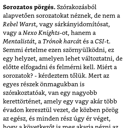
Sorozatos pörgés.
Szórakozásból
alapvetően sorozatokat néznek, de nem a
Rebel Wars
t, vagy sárkányidomítósat,
vagy a
Nexo Knights
-ot, hanem a
Mentalistá
t, a
Trónok harcá
t és a
CSI
-t.
Semmi értelme ezen szörnyülködni, ez
egy helyzet, amelyen lehet változtatni, de
előtte elfogadni és felmérni kell. Miért a
sorozatok? - kérdeztem tőlük. Mert az
egyes részek önmagukban is
szórakoztatóak, van egy nagyobb
kerettörténet, amely egy vagy akár több
évadon keresztül vezet, de közben pörög
az egész, és minden rész úgy ér véget,
hogy a következőt is meg akarja nézni az