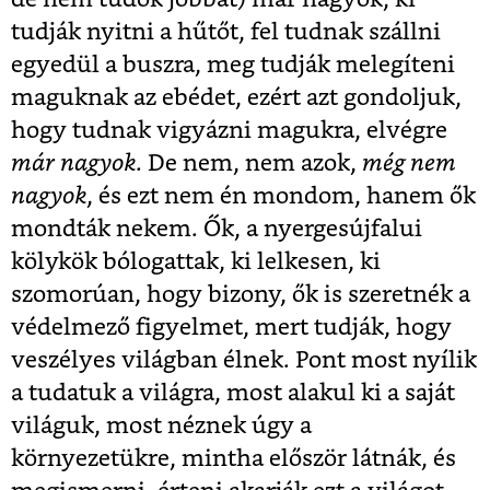
tudják nyitni a hűtőt, fel tudnak szállni
egyedül a buszra, meg tudják melegíteni
maguknak az ebédet, ezért azt gondoljuk,
hogy tudnak vigyázni magukra, elvégre
már nagyok
. De nem, nem azok,
még nem
nagyok
, és ezt nem én mondom, hanem ők
mondták nekem. Ők, a nyergesújfalui
kölykök bólogattak, ki lelkesen, ki
szomorúan, hogy bizony, ők is szeretnék a
védelmező figyelmet, mert tudják, hogy
veszélyes világban élnek. Pont most nyílik
a tudatuk a világra, most alakul ki a saját
világuk, most néznek úgy a
környezetükre, mintha először látnák, és