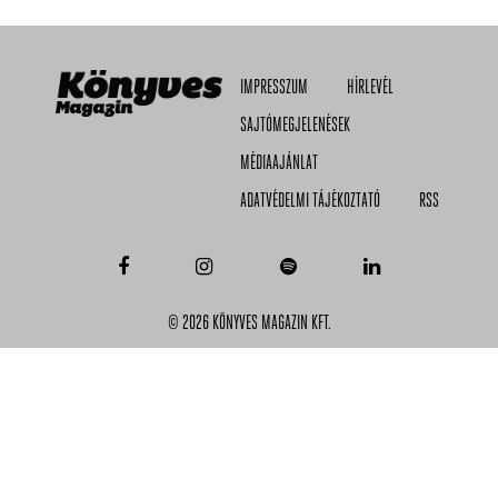
IMPRESSZUM
HÍRLEVÉL
SAJTÓMEGJELENÉSEK
MÉDIAAJÁNLAT
ADATVÉDELMI TÁJÉKOZTATÓ
RSS
© 2026 KÖNYVES MAGAZIN KFT.