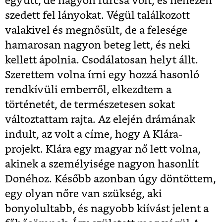
együtt, de nagyon furcsa volt, és nehezen
szedett fel lányokat. Végül találkozott
valakivel és megnősült, de a felesége
hamarosan nagyon beteg lett, és neki
kellett ápolnia. Csodálatosan helyt állt.
Szerettem volna írni egy hozzá hasonló
rendkívüli emberről, elkezdtem a
történetét, de természetesen sokat
változtattam rajta. Az elején drámának
indult, az volt a címe, hogy A Klára-
projekt. Klára egy magyar nő lett volna,
akinek a személyisége nagyon hasonlít
Donéhoz. Később azonban úgy döntöttem,
egy olyan nőre van szükség, aki
bonyolultabb, és nagyobb kiívást jelent a