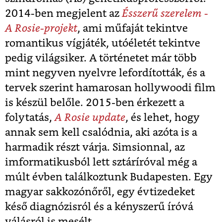
2014-ben megjelent az
Ésszerű szerelem -
A Rosie-projekt
, ami műfaját tekintve
romantikus vígjáték, utóéletét tekintve
pedig világsiker. A történetet már több
mint negyven nyelvre lefordították, és a
tervek szerint hamarosan hollywoodi film
is készül belőle. 2015-ben érkezett a
folytatás,
A Rosie update
, és lehet, hogy
annak sem kell csalódnia, aki azóta is a
harmadik részt várja. Simsionnal, az
imformatikusból lett sztáríróval még a
múlt évben találkoztunk Budapesten. Egy
magyar sakkozónőről, egy évtizedeket
késő diagnózisról és a kényszerű íróvá
válásról is mesélt.