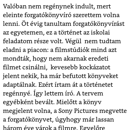
Valóban nem regénynek indult, mert
eleinte forgatókönyvíró szerettem volna
lenni. Öt évig tanultam forgatókönyvírást
az egyetemen, ez a történet az iskolai
feladatom része volt. Végül nem tudtam
eladni a piacon: a filmstúdiók mind azt
mondták, hogy nem akarnak eredeti
filmet csinálni, kevesebb kockázatot
jelent nekik, ha már befutott könyveket
adaptálnak. Ezért írtam át a történetet
regénnyé. Így lettem író. A tervem
egyébként bevált. Mielőtt a könyv
megjelent volna, a Sony Pictures megvette
a forgatókönyvet, úgyhogy már lassan
három éve várok a filmre. Egyelőre