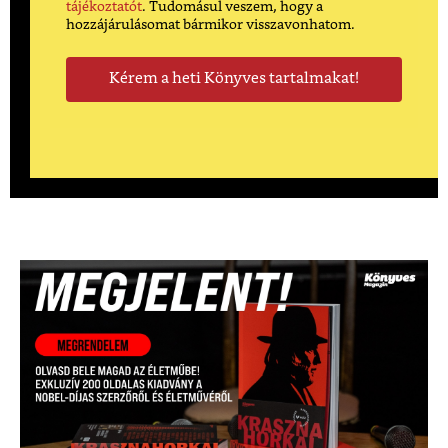
tájékoztatót
. Tudomásul veszem, hogy a
hozzájárulásomat bármikor visszavonhatom.