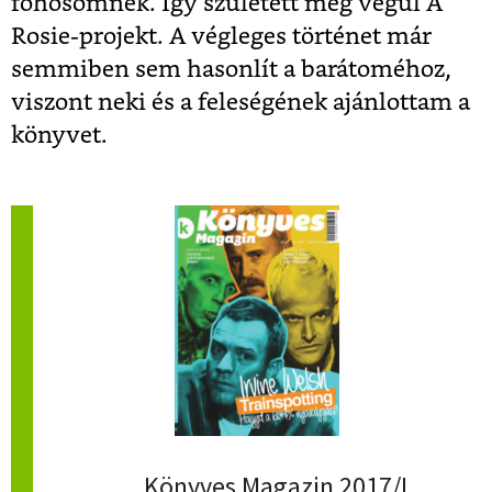
főhősömnek. Így született meg végül A
Rosie-projekt. A végleges történet már
semmiben sem hasonlít a barátoméhoz,
viszont neki és a feleségének ajánlottam a
könyvet.
Könyves Magazin 2017/I.