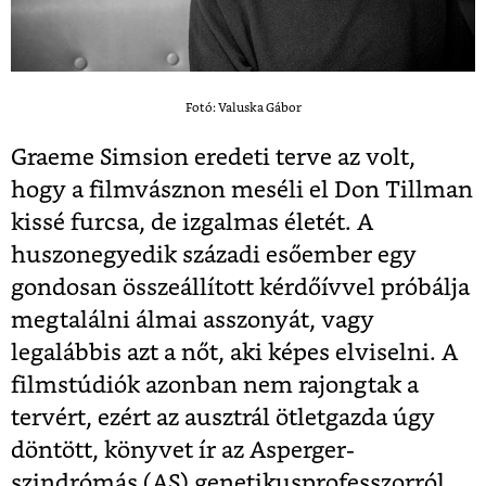
Fotó: Valuska Gábor
Graeme Simsion eredeti terve az volt,
hogy a filmvásznon meséli el Don Tillman
kissé furcsa, de izgalmas életét. A
huszonegyedik századi esőember egy
gondosan összeállított kérdőívvel próbálja
megtalálni álmai asszonyát, vagy
legalábbis azt a nőt, aki képes elviselni. A
filmstúdiók azonban nem rajongtak a
tervért, ezért az ausztrál ötletgazda úgy
döntött, könyvet ír az Asperger-
szindrómás (AS) genetikusprofesszorról.