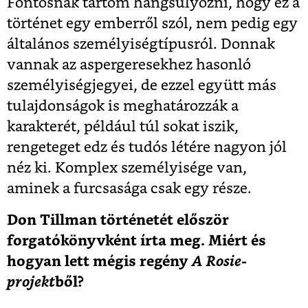
Fontosnak tartom hangsúlyozni, hogy ez a
történet egy emberről szól, nem pedig egy
általános személyiségtípusról. Donnak
vannak az aspergeresekhez hasonló
személyiségjegyei, de ezzel együtt más
tulajdonságok is meghatározzák a
karakterét, például túl sokat iszik,
rengeteget edz és tudós létére nagyon jól
néz ki. Komplex személyisége van,
aminek a furcsasága csak egy része.
Don Tillman történetét először
forgatókönyvként írta meg. Miért és
hogyan lett mégis regény
A Rosie-
projekt
ből?