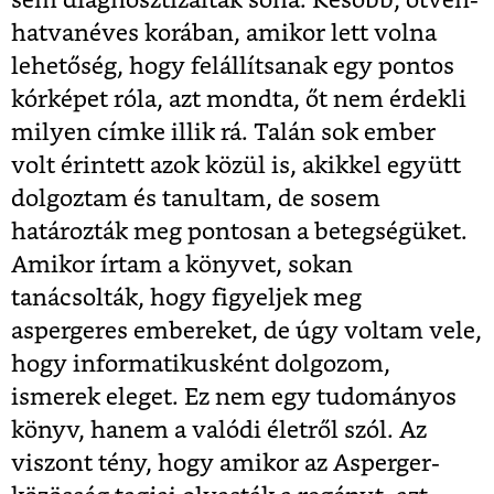
sem diagnosztizálták soha. Később, ötven-
hatvanéves korában, amikor lett volna
lehetőség, hogy felállítsanak egy pontos
kórképet róla, azt mondta, őt nem érdekli
milyen címke illik rá. Talán sok ember
volt érintett azok közül is, akikkel együtt
dolgoztam és tanultam, de sosem
határozták meg pontosan a betegségüket.
Amikor írtam a könyvet, sokan
tanácsolták, hogy figyeljek meg
aspergeres embereket, de úgy voltam vele,
hogy informatikusként dolgozom,
ismerek eleget. Ez nem egy tudományos
könyv, hanem a valódi életről szól. Az
viszont tény, hogy amikor az Asperger-