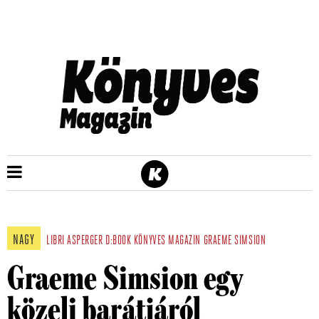
NAGY
LIBRI
ASPERGER
D:BOOK
KÖNYVES MAGAZIN
GRAEME SIMSION
Graeme Simsion egy
közeli barátjáról