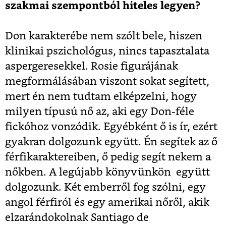
szakmai szempontból hiteles legyen?
Don karakterébe nem szólt bele, hiszen
klinikai pszichológus, nincs tapasztalata
aspergeresekkel. Rosie figurájának
megformálásában viszont sokat segített,
mert én nem tudtam elképzelni, hogy
milyen típusú nő az, aki egy Don-féle
fickóhoz vonzódik. Egyébként ő is ír, ezért
gyakran dolgozunk együtt. Én segítek az ő
férfikaraktereiben, ő pedig segít nekem a
nőkben. A legújabb könyvünkön együtt
dolgozunk. Két emberről fog szólni, egy
angol férfiról és egy amerikai nőről, akik
elzarándokolnak Santiago de