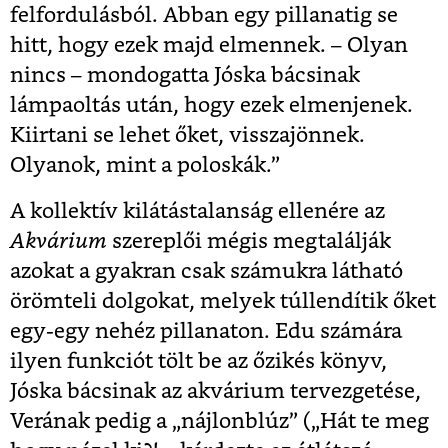
felfordulásból. Abban egy pillanatig se
hitt, hogy ezek majd elmennek. – Olyan
nincs – mondogatta Jóska bácsinak
lámpaoltás után, hogy ezek elmenjenek.
Kiirtani se lehet őket, visszajönnek.
Olyanok, mint a poloskák.”
A kollektív kilátástalanság ellenére az
Akvárium
szereplői mégis megtalálják
azokat a gyakran csak számukra látható
örömteli dolgokat, melyek túllendítik őket
egy-egy nehéz pillanaton. Edu számára
ilyen funkciót tölt be az őzikés könyv,
Jóska bácsinak az akvárium tervezgetése,
Verának pedig a „nájlonblúz” („Hát te meg