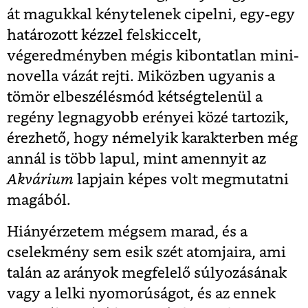
át magukkal kénytelenek cipelni, egy-egy
határozott kézzel felskiccelt,
végeredményben mégis kibontatlan mini-
novella vázát rejti. Miközben ugyanis a
tömör elbeszélésmód kétségtelenül a
regény legnagyobb erényei közé tartozik,
érezhető, hogy némelyik karakterben még
annál is több lapul, mint amennyit az
Akvárium
lapjain képes volt megmutatni
magából.
Hiányérzetem mégsem marad, és a
cselekmény sem esik szét atomjaira, ami
talán az arányok megfelelő súlyozásának
vagy a lelki nyomorúságot, és az ennek