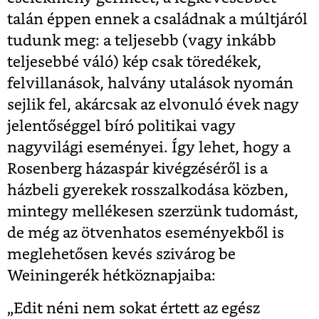
talán éppen ennek a családnak a múltjáról
tudunk meg: a teljesebb (vagy inkább
teljesebbé váló) kép csak töredékek,
felvillanások, halvány utalások nyomán
sejlik fel, akárcsak az elvonuló évek nagy
jelentőséggel bíró politikai vagy
nagyvilági eseményei. Így lehet, hogy a
Rosenberg házaspár kivégzéséről is a
házbeli gyerekek rosszalkodása közben,
mintegy mellékesen szerzünk tudomást,
de még az ötvenhatos eseményekből is
meglehetősen kevés szivárog be
Weiningerék hétköznapjaiba:
„Edit néni nem sokat értett az egész