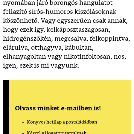
nyomában járó borongós hangulatot
fellazító sírós-humoros kiszólásoknak
köszönhető. Vagy egyszerűen csak annak,
hogy ezek így, kelkáposztaszagosan,
hidrogénszőkén, megcsalva, felkoppintva,
elárulva, otthagyva, kábultan,
elhanyagoltan vagy nikotinfoltosan, nos,
igen, ezek is mi vagyunk.
Olvass minket e-mailben is!
Könyves hetilap a postaládádban
Kézzel válogatott tartalmak