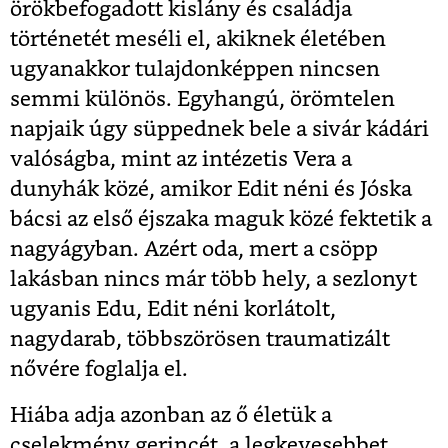
örökbefogadott kislány és családja
történetét meséli el, akiknek életében
ugyanakkor tulajdonképpen nincsen
semmi különös. Egyhangú, örömtelen
napjaik úgy süppednek bele a sivár kádári
valóságba, mint az intézetis Vera a
dunyhák közé, amikor Edit néni és Jóska
bácsi az első éjszaka maguk közé fektetik a
nagyágyban. Azért oda, mert a csöpp
lakásban nincs már több hely, a sezlonyt
ugyanis Edu, Edit néni korlátolt,
nagydarab, többszörösen traumatizált
nővére foglalja el.
Hiába adja azonban az ő életük a
cselekmény gerincét, a legkevesebbet