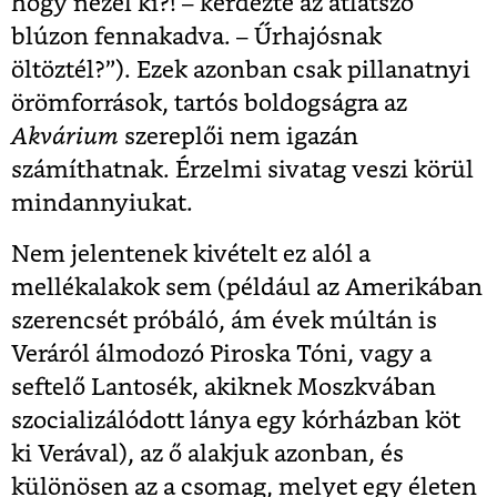
hogy nézel ki?! – kérdezte az átlátszó
blúzon fennakadva. – Űrhajósnak
öltöztél?”). Ezek azonban csak pillanatnyi
örömforrások, tartós boldogságra az
Akvárium
szereplői nem igazán
számíthatnak. Érzelmi sivatag veszi körül
mindannyiukat.
Nem jelentenek kivételt ez alól a
mellékalakok sem (például az Amerikában
szerencsét próbáló, ám évek múltán is
Veráról álmodozó Piroska Tóni, vagy a
seftelő Lantosék, akiknek Moszkvában
szocializálódott lánya egy kórházban köt
ki Verával), az ő alakjuk azonban, és
különösen az a csomag, melyet egy életen