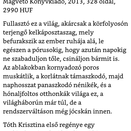
Magvető Könyvkiadó, 2013, 328 oldal,
2990 HUF
Fullasztó ez a világ, akárcsak a körfolyosón
terjengő kelkáposztaszag, mely
befurakszik az ember ruhája alá, le
egészen a pórusokig, hogy azután napokig
ne szabaduljon tőle, csináljon bármit is.
Az ablakokban kornyadozó poros
muskátlik, a korlátnak támaszkodó, majd
naphosszat panaszkodó nénikék, és a
hónaljfoltos otthonkák világa ez, a
világháborún már túl, de a
rendszerváltáson még jócskán innen.
Tóth Krisztina első regénye egy