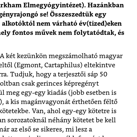
: Arkham Elmegyógyintézet). Hazánkban
gényrajongó se! Összeszedtük egy
s alkotóktól nem várható év(tized)eken
mely fontos művek nem folytatódtak, és
. A két kezünkön megszámolható magyar
ltől (Egmont, Cartaphilus) eltekintve
rra. Tudjuk, hogy a terjesztői sáp 50
sboltban csak gerinces képregényt
l meg egy-egy kiadás (jobb esetben is
l), a kis magánvagyonát érthetően féltő
ötetekbe. Van, ahol egy-egy kötetre is
ban sorozatoknál néhány kötetet be kell
ár az első se sikeres, mi lesz a