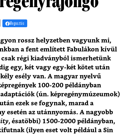
pregényrajongó
 |
Megosztás
gyon rossz helyzetben vagyunk mi,
kban a fent említett Fabulákon kívül
t csak régi kiadványból ismerhetünk
ig egy, két vagy egy-két kötet után
sekély esély van. A magyar nyelvű
 képregények 100-200 példányban
s adaptációk (ún. képregénymúzeumok)
után ezek se fogynak, marad a
ény esetén az utánnyomás. A nagyobb
ity
, ésatöbbi) 1500-2000 példányban,
ifutnak (ilyen eset volt például a Sin