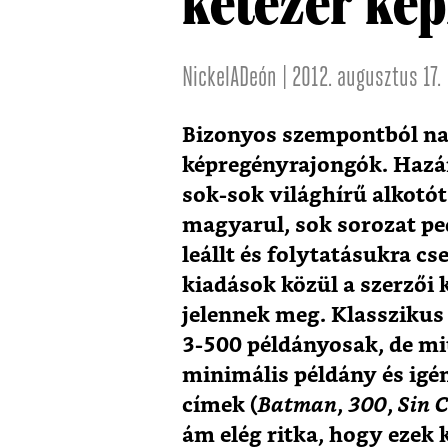
kétezer ké
NickelADeón | 2012. augusztus 17.
Bizonyos szempontból na
képregényrajongók. Hazán
sok-sok világhírű alkotó
magyarul, sok sorozat ped
leállt és folytatásukra c
kiadások közül a szerzői
jelennek meg. Klassziku
3-500 példányosak, de mi
minimális példány és ig
címek (
Batman
,
300
,
Sin C
ám elég ritka, hogy ezek k