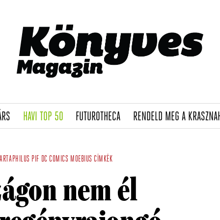
(CURRENT)
(CURRENT)
(CURRENT)
ÁRS
HAVI TOP 50
FUTUROTHECA
RENDELD MEG A KRASZNA
ARTAPHILUS
PIF
DC COMICS
MOEBIUS
CÍMKÉK
ágon nem él