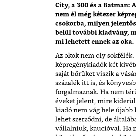
City, a 300 és a Batman
nem él még kétezer képre
csokorba, milyen jelentő
belül további kiadvány, 
mi lehetett ennek az oka.
Az okok nem oly sokfélék
képregénykiadók két kivéte
saját bőrüket viszik a vásá
százalék itt is, és könyve
forgalmaznak. Ha nem térü
éveket jelent, mire kiderü
kiadó nem vág bele újabb k
lehet szerződni, de általá
vállalniuk, kaucióval. Ha m