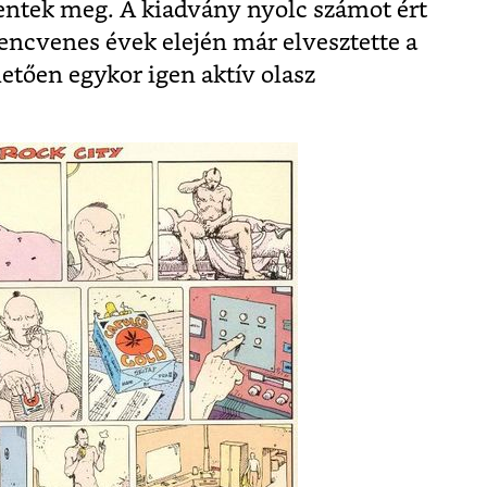
ntek meg. A kiadvány nyolc számot ért
lencvenes évek elején már elvesztette a
etően egykor igen aktív olasz