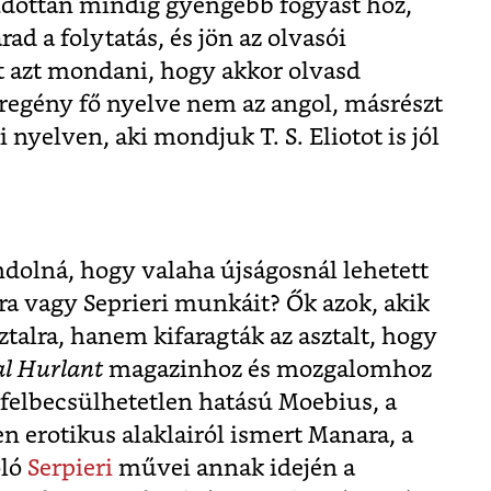
udottan mindig gyengébb fogyást hoz,
ad a folytatás, és jön az olvasói
t azt mondani, hogy akkor olvasd
pregény fő nyelve nem az angol, másrészt
nyelven, aki mondjuk T. S. Eliotot is jól
dolná, hogy valaha újságosnál lehetett
a vagy Seprieri munkáit? Ők azok, akik
sztalra, hanem kifaragták az asztalt, hogy
l Hurlant
magazinhoz és mozgalomhoz
 felbecsülhetetlen hatású Moebius, a
en erotikus alaklairól ismert Manara, a
oló
Serpieri
művei annak idején a