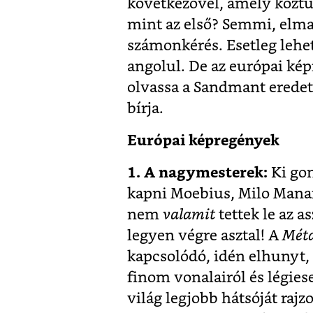
következővel, amely közt
mint az első? Semmi, elmar
számonkérés. Esetleg lehe
angolul. De az európai ké
olvassa a Sandmant eredeti 
bírja.
Európai képregények
1. A nagymesterek:
Ki gon
kapni Moebius, Milo Manar
nem
valamit
tettek le az a
legyen végre asztal! A
Méta
kapcsolódó, idén elhunyt,
finom vonalairól és légies
világ legjobb hátsóját rajz