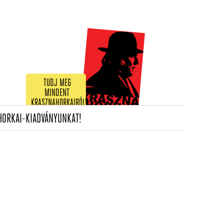
TUDJ MEG
MINDENT
KRASZNAHORKAIRÓL!
(CURRENT)
HORKAI-KIADVÁNYUNKAT!