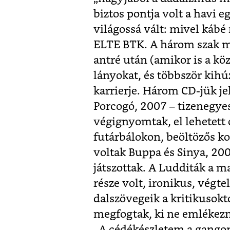
biztos pontja volt a havi 
világossá vált: mivel kábé
ELTE BTK. A három szak me
antré után (amikor is a kö
lányokat, és többször kihúz
karrierje. Három CD-jük j
Porcogó, 2007 – tizenegye
végignyomtak, el lehetett 
futárbálokon, beöltözős ko
voltak Buppa és Sinya, 20
játszottak. A Ludditák a
része volt, ironikus, végt
dalszövegeik a kritikusok
megfogtak, ki ne emlékezn
„A cédékészletem a gangon 