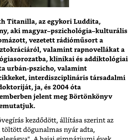
h Titanilla, az egykori Luddita,
ány, aki magyar–pszichológia–kulturális
omázott, vezetett rádióműsort a
sztokráciáról, valamint rapnovellákat a
giasorozatba, klinikai és addiktológiai
ta urbán-pszicho, valamint
kkeket, interdiszciplináris társadalmi
oktoriját, ja, és 2004 óta
vemberben jelent meg Börtönkönyv
emutatjuk.
egírás kezdődött, állítása szerint az
 töltött dögunalmas nyár adta,
elegágya". A bajai gimnáziumi évek