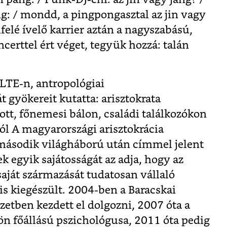
g: / mondd, a pingpongasztal az jin vagy
lfelé ívelő karrier aztán a nagyszabású,
erttel ért véget, tegyük hozzá: talán
ELTE-n, antropológiai
gyökereit kutatta: arisztokrata
ott, főnemesi bálon, családi találkozókon
ból A magyarországi arisztokrácia
 második világháború után címmel jelent
egyik sajátosságát az adja, hogy az
aját származását tudatosan vállaló
s kiegészült. 2004-ben a Baracskai
zetben kezdett el dolgozni, 2007 óta a
ön főállású pszichológusa, 2011 óta pedig