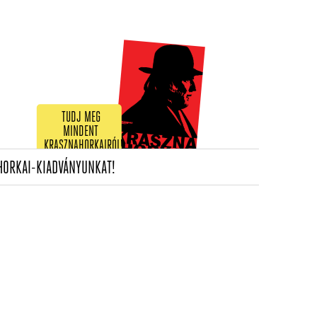
TUDJ MEG
MINDENT
KRASZNAHORKAIRÓL!
(CURRENT)
HORKAI-KIADVÁNYUNKAT!