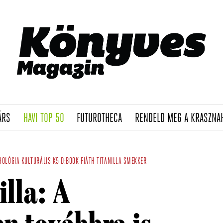
(CURRENT)
(CURRENT)
(CURRENT)
ÁRS
HAVI TOP 50
FUTUROTHECA
RENDELD MEG A KRASZNA
HOLÓGIA
KULTURÁLIS
K5
D:BOOK
FIÁTH TITANILLA
SMEKKER
illa: A