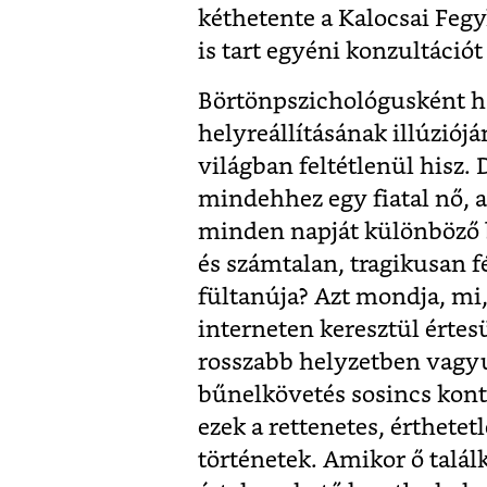
kéthetente a Kalocsai Feg
is tart egyéni konzultációt
Börtönpszichológusként ha 
helyreállításának illúziój
világban feltétlenül hisz. 
mindehhez egy fiatal nő, a
minden napját különböző 
és számtalan, tragikusan f
fültanúja? Azt mondja, mi,
interneten keresztül értes
rosszabb helyzetben vagy
bűnelkövetés sosincs kont
ezek a rettenetes, érthete
történetek. Amikor ő talál