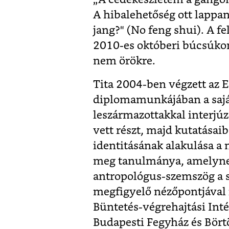
A hibalehetőség ott lappan
jang?" (No feng shui). A fe
2010-es októberi búcsúkonc
nem örökre.
Tita 2004-ben végzett az 
diplomamunkájában a saját 
leszármazottakkal interjúz
vett részt, majd kutatásai
identitásának alakulása a
meg tanulmánya, amelynek 
antropológus-szemszög a s
megfigyelő nézőpontjával i
Büntetés-végrehajtási Inté
Budapesti Fegyház és Bört