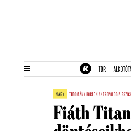
(CURRENT)
TBR
ALKOTÓT
NAGY
TUDOMÁNY
BÖRTÖN
ANTROPOLÓGIA
PSZIC
Fiáth Titan