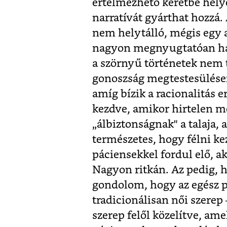
értelmezhető keretbe helye
narratívát gyárthat hozzá.
nem helytálló, mégis egy a
nagyon megnyugtatóan hat,
a szörnyű történetek nem t
gonoszság megtestesülései.
amíg bízik a racionalitás
kezdve, amikor hirtelen m
„álbiztonságnak" a talaja, 
természetes, hogy félni ke
páciensekkel fordul elő, a
Nagyon ritkán. Az pedig, h
gondolom, hogy az egész p
tradicionálisan női szerep
szerep felől közelítve, am