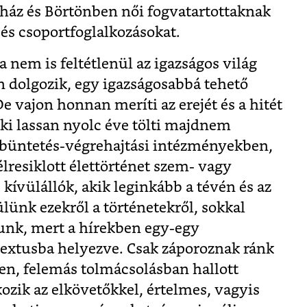
yház és Börtönben női fogvatartottaknak
 és csoportfoglalkozásokat.
nem is feltétlenül az igazságos világ
án dolgozik, egy igazságosabbá tehető
De vajon honnan meríti az erejét és a hitét
ki lassan nyolc éve tölti majdnem
büntetés-végrehajtási intézményekben,
élresiklott élettörténet szem- vagy
 kívülállók, akik leginkább a tévén és az
ülünk ezekről a történetekről, sokkal
unk, mert a hírekben egy-egy
extusba helyezve. Csak záporoznak ránk
tlen, felemás tolmácsolásban hallott
kozik az elkövetőkkel, értelmes, vagyis