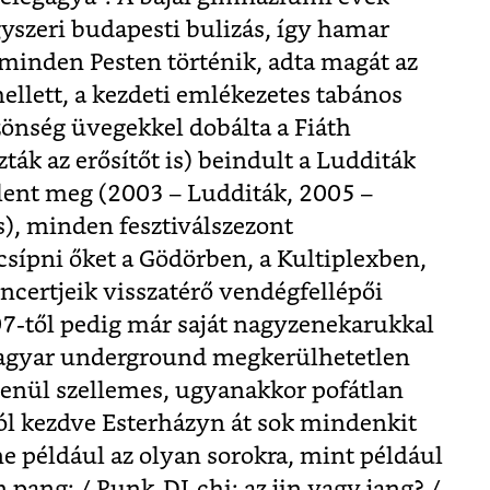
egyszeri budapesti bulizás, így hamar
 minden Pesten történik, adta magát az
llett, a kezdeti emlékezetes tabános
zönség üvegekkel dobálta a Fiáth
ták az erősítőt is) beindult a Ludditák
elent meg (2003 – Ludditák, 2005 –
s), minden fesztiválszezont
csípni őket a Gödörben, a Kultiplexben,
ncertjeik visszatérő vendégfellépői
07-től pedig már saját nagyzenekarukkal
 magyar underground megkerülhetetlen
elenül szellemes, ugyanakkor pofátlan
tól kezdve Esterházyn át sok mindenkit
e például az olyan sorokra, mint például
pang: / Punk-DJ-chi: az jin vagy jang? /