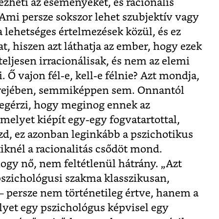
zheti az eseményeket, és racionális
 Ami persze sokszor lehet szubjektív vagy
 lehetséges értelmezések közül, és ez
 hiszen azt láthatja az ember, hogy ezek
eljesen irracionálisak, és nem az elemi
 Ő vajon fél-e, kell-e félnie? Azt mondja,
 erejében, semmiképpen sem. Onnantól
egérzi, hogy meginog ennek az
amelyet kiépít egy-egy fogvatartottal,
zd, ez azonban leginkább a pszichotikus
kiknél a racionalitás csődöt mond.
ogy nő, nem feltétlenül hátrány. „Azt
szichológusi szakma klasszikusan,
 – persze nem történetileg értve, hanem a
elyet egy pszichológus képvisel egy