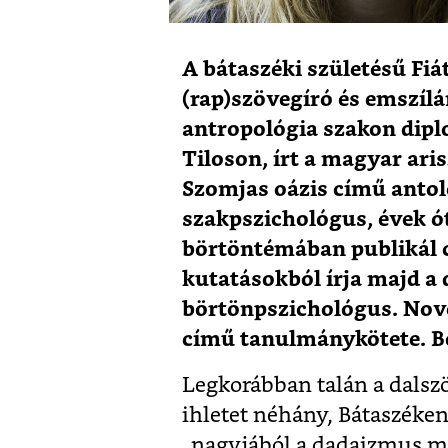
A bátaszéki születésű Fiát
(rap)szövegíró és emszíl
antropológia szakon dipl
Tiloson, írt a magyar ari
Szomjas oázis című antoló
szakpszichológus, évek ó
börtöntémában publikál ci
kutatásokból írja majd a d
börtönpszichológus. No
című tanulmánykötete. B
Legkorábban talán a dalszöv
ihletet néhány, Bátaszéken
„nagyjából a dadaizmus m