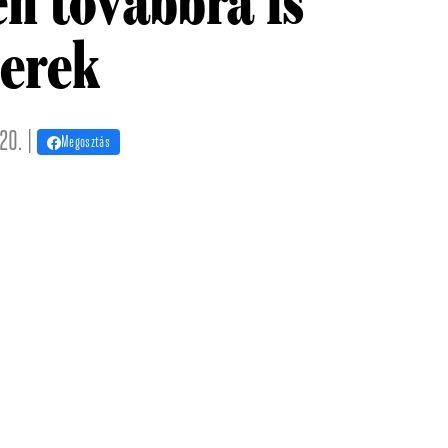
n továbbra is
erek
20. |
Megosztás