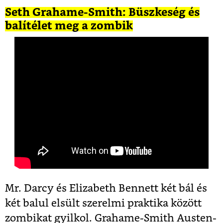
Seth Grahame-Smith: Büszkeség és
balítélet meg a zombik
Mr. Darcy és Elizabeth Bennett két bál és
két balul elsült szerelmi praktika között
zombikat gyilkol. Grahame-Smith Austen-