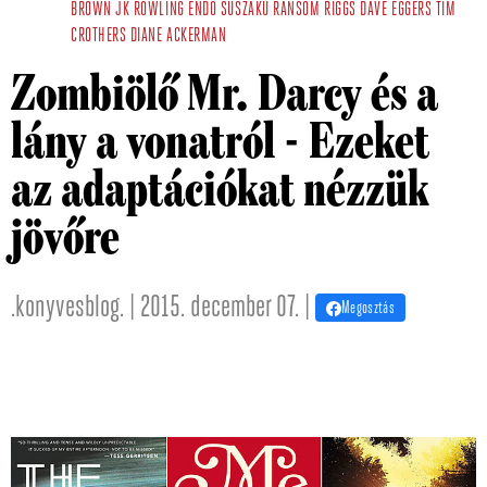
BROWN
JK ROWLING
ENDO SUSZAKU
RANSOM RIGGS
DAVE EGGERS
TIM
CROTHERS
DIANE ACKERMAN
Zombiölő Mr. Darcy és a
lány a vonatról - Ezeket
az adaptációkat nézzük
jövőre
.konyvesblog. | 2015. december 07. |
Megosztás