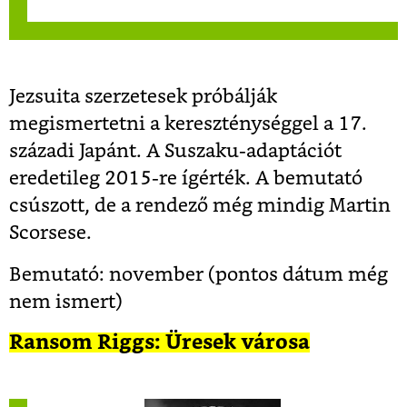
Jezsuita szerzetesek próbálják
megismertetni a kereszténységgel a 17.
századi Japánt. A Suszaku-adaptációt
eredetileg 2015-re ígérték. A bemutató
csúszott, de a rendező még mindig Martin
Scorsese.
Bemutató: november (pontos dátum még
nem ismert)
Ransom Riggs: Üresek városa