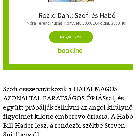
Roald Dahl: Szofi és Habó
Móra Ferenc Ifjúsági Könyvek, 1990, 164 oldal, 3990 HUF
Szofi összebarátkozik a HATALMAGOS
AZONÁLTAL BARÁTSÁGOS ÓRIÁSsal, és
együtt próbálják felhívni az angol királynő
figyelmét kilenc emberevő óriásra. A Habó
Bill Hader lesz, a rendezői székbe Steven
Spielberg ül.