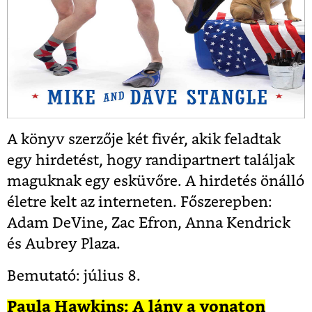
A könyv szerzője két fivér, akik feladtak
egy hirdetést, hogy randipartnert találjak
maguknak egy esküvőre. A hirdetés önálló
életre kelt az interneten. Főszerepben:
Adam DeVine, Zac Efron, Anna Kendrick
és Aubrey Plaza.
Bemutató: július 8.
Paula Hawkins: A lány a vonaton