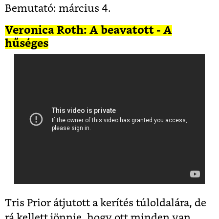
Bemutató: március 4.
Veronica Roth: A beavatott - A
hűséges
Tris Prior átjutott a kerítés túloldalára, de
rá kellett jönnie, hogy ott minden van,