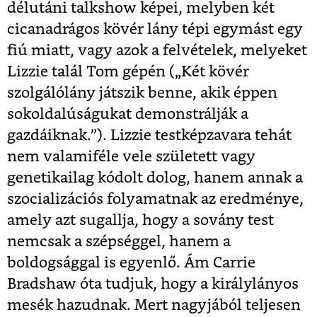
délutáni talkshow képei, melyben két
cicanadrágos kövér lány tépi egymást egy
fiú miatt, vagy azok a felvételek, melyeket
Lizzie talál Tom gépén („Két kövér
szolgálólány játszik benne, akik éppen
sokoldalúságukat demonstrálják a
gazdáiknak.”). Lizzie testképzavara tehát
nem valamiféle vele született vagy
genetikailag kódolt dolog, hanem annak a
szocializációs folyamatnak az eredménye,
amely azt sugallja, hogy a sovány test
nemcsak a szépséggel, hanem a
boldogsággal is egyenlő. Ám Carrie
Bradshaw óta tudjuk, hogy a királylányos
mesék hazudnak. Mert nagyjából teljesen