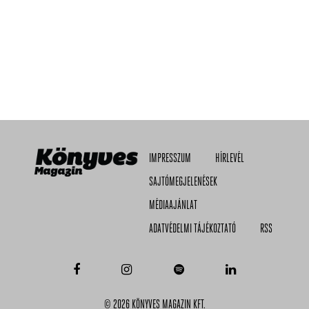
IMPRESSZUM
HÍRLEVÉL
SAJTÓMEGJELENÉSEK
MÉDIAAJÁNLAT
ADATVÉDELMI TÁJÉKOZTATÓ
RSS
© 2026 KÖNYVES MAGAZIN KFT.