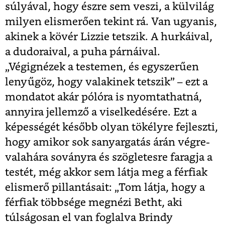
súlyával, hogy észre sem veszi, a külvilág
milyen elismerően tekint rá. Van ugyanis,
akinek a kövér Lizzie tetszik. A hurkáival,
a dudoraival, a puha párnáival.
„Végignézek a testemen, és egyszerűen
lenyűgöz, hogy valakinek tetszik” – ezt a
mondatot akár pólóra is nyomtathatná,
annyira jellemző a viselkedésére. Ezt a
képességét később olyan tökélyre fejleszti,
hogy amikor sok sanyargatás árán végre-
valahára soványra és szögletesre faragja a
testét, még akkor sem látja meg a férfiak
elismerő pillantásait: „Tom látja, hogy a
férfiak többsége megnézi Betht, aki
túlságosan el van foglalva Brindy