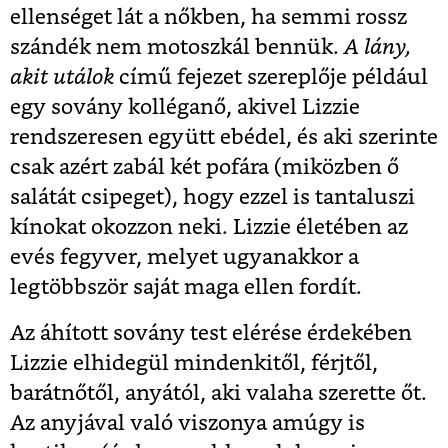
ellenséget lát a nőkben, ha semmi rossz
szándék nem motoszkál bennük.
A lány,
akit utálok
című fejezet szereplője például
egy sovány kolléganő, akivel Lizzie
rendszeresen együtt ebédel, és aki szerinte
csak azért zabál két pofára (miközben ő
salátát csipeget), hogy ezzel is tantaluszi
kínokat okozzon neki. Lizzie életében az
evés fegyver, melyet ugyanakkor a
legtöbbször saját maga ellen fordít.
Az áhított sovány test elérése érdekében
Lizzie elhidegül mindenkitől, férjtől,
barátnőtől, anyától, aki valaha szerette őt.
Az anyjával való viszonya amúgy is