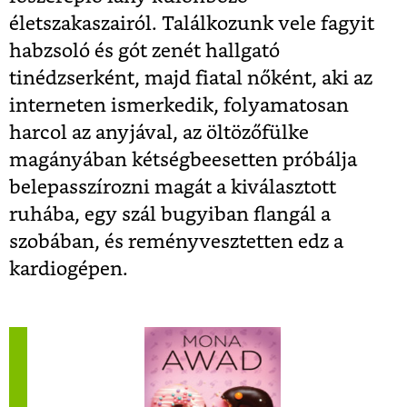
életszakaszairól. Találkozunk vele fagyit
habzsoló és gót zenét hallgató
tinédzserként, majd fiatal nőként, aki az
interneten ismerkedik, folyamatosan
harcol az anyjával, az öltözőfülke
magányában kétségbeesetten próbálja
belepasszírozni magát a kiválasztott
ruhába, egy szál bugyiban flangál a
szobában, és reményvesztetten edz a
kardiogépen.