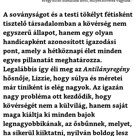
és egy kicsit dumálunk arról, milyen kövérek vagyunk.”
A soványságot és a testi tökélyt fétisként
tisztelő társadalomban a kövérség nem
egyszerű állapot, hanem egy olyan
handicapként azonosított igazodási
pont, amely a hétköznapi élet minden
egyes pillanatát meghatározza.
Legalábbis így éli meg az
Antilányregény
hősnője, Lizzie, hogy súlya és méretei
már tiniként is elég nagyok. Az igazán
nagy probléma ott kezdődik, hogy
kövérségét nem a külvilág, hanem saját
maga kiáltja ki minden bajok
legnagyobbikának, az ősbűnnek, melyet,
ha sikerül kiiktatni, nyilván boldog lesz