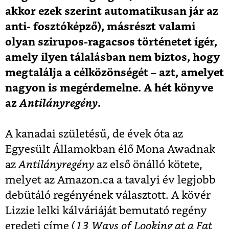
akkor ezek szerint automatikusan jár az
anti- fosztóképző), másrészt valami
olyan szirupos-ragacsos történetet ígér,
amely ilyen tálalásban nem biztos, hogy
megtalálja a célközönségét – azt, amelyet
nagyon is megérdemelne. A hét könyve
az
Antilányregény
.
A kanadai születésű, de évek óta az
Egyesült Államokban élő Mona Awadnak
az
Antilányregény
az első önálló kötete,
melyet az Amazon.ca a tavalyi év legjobb
debütáló regényének választott. A kövér
Lizzie lelki kálváriáját bemutató regény
eredeti címe (
13 Ways of Looking at a Fat