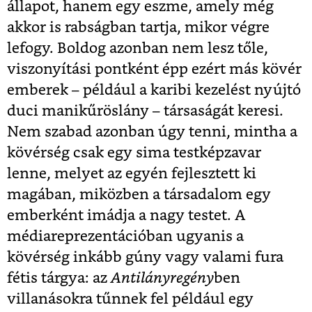
állapot, hanem egy eszme, amely még
akkor is rabságban tartja, mikor végre
lefogy. Boldog azonban nem lesz tőle,
viszonyítási pontként épp ezért más kövér
emberek – például a karibi kezelést nyújtó
duci manikűröslány – társaságát keresi.
Nem szabad azonban úgy tenni, mintha a
kövérség csak egy sima testképzavar
lenne, melyet az egyén fejlesztett ki
magában, miközben a társadalom egy
emberként imádja a nagy testet. A
médiareprezentációban ugyanis a
kövérség inkább gúny vagy valami fura
fétis tárgya: az
Antilányregény
ben
villanásokra tűnnek fel például egy