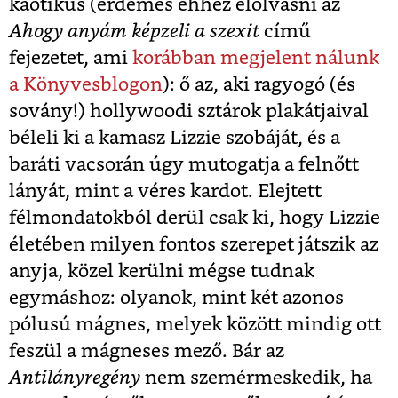
kaotikus (érdemes ehhez elolvasni az
Ahogy anyám képzeli a szexit
című
fejezetet, ami
korábban megjelent nálunk
a Könyvesblogon
): ő az, aki ragyogó (és
sovány!) hollywoodi sztárok plakátjaival
béleli ki a kamasz Lizzie szobáját, és a
baráti vacsorán úgy mutogatja a felnőtt
lányát, mint a véres kardot. Elejtett
félmondatokból derül csak ki, hogy Lizzie
életében milyen fontos szerepet játszik az
anyja, közel kerülni mégse tudnak
egymáshoz: olyanok, mint két azonos
pólusú mágnes, melyek között mindig ott
feszül a mágneses mező. Bár az
Antilányregény
nem szemérmeskedik, ha