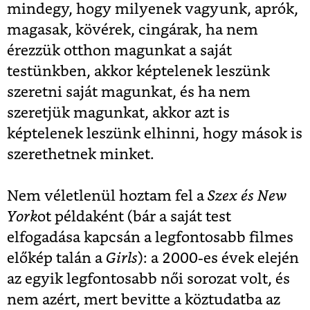
mindegy, hogy milyenek vagyunk, aprók,
magasak, kövérek, cingárak, ha nem
érezzük otthon magunkat a saját
testünkben, akkor képtelenek leszünk
szeretni saját magunkat, és ha nem
szeretjük magunkat, akkor azt is
képtelenek leszünk elhinni, hogy mások is
szerethetnek minket.
Nem véletlenül hoztam fel a
Szex és New
York
ot példaként (bár a saját test
elfogadása kapcsán a legfontosabb filmes
előkép talán a
Girls
): a 2000-es évek elején
az egyik legfontosabb női sorozat volt, és
nem azért, mert bevitte a köztudatba az