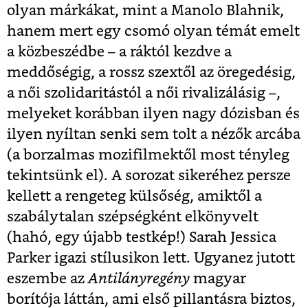
olyan márkákat, mint a Manolo Blahnik,
hanem mert egy csomó olyan témát emelt
a közbeszédbe – a ráktól kezdve a
meddőségig, a rossz szextől az öregedésig,
a női szolidaritástól a női rivalizálásig –,
melyeket korábban ilyen nagy dózisban és
ilyen nyíltan senki sem tolt a nézők arcába
(a borzalmas mozifilmektől most tényleg
tekintsünk el). A sorozat sikeréhez persze
kellett a rengeteg külsőség, amiktől a
szabálytalan szépségként elkönyvelt
(hahó, egy újabb testkép!) Sarah Jessica
Parker igazi stílusikon lett. Ugyanez jutott
eszembe az
Antilányregény
magyar
borítója láttán, ami első pillantásra biztos,