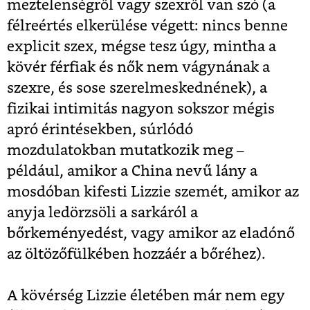
meztelenségről vagy szexről van szó (a
félreértés elkerülése végett: nincs benne
explicit szex, mégse tesz úgy, mintha a
kövér férfiak és nők nem vágynának a
szexre, és sose szerelmeskednének), a
fizikai intimitás nagyon sokszor mégis
apró érintésekben, súrlódó
mozdulatokban mutatkozik meg –
például, amikor a China nevű lány a
mosdóban kifesti Lizzie szemét, amikor az
anyja ledörzsöli a sarkáról a
bőrkeményedést, vagy amikor az eladónő
az öltözőfülkében hozzáér a bőréhez).
A kövérség Lizzie életében már nem egy