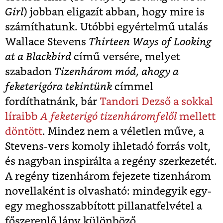
Girl
) jobban eligazít abban, hogy mire is
számíthatunk. Utóbbi egyértelmű utalás
Wallace Stevens
Thirteen Ways of Looking
at a Blackbird
című versére, melyet
szabadon
Tizenhárom mód, ahogy a
feketerigóra tekintünk
címmel
fordíthatnánk, bár
Tandori Dezső a sokkal
líraibb
A feketerigó tizenháromfelől
mellett
döntött
. Mindez nem a véletlen műve, a
Stevens-vers komoly ihletadó forrás volt,
és nagyban inspirálta a regény szerkezetét.
A regény tizenhárom fejezete tizenhárom
novellaként is olvasható: mindegyik egy-
egy meghosszabbított pillanatfelvétel a
főszereplő lány különböző