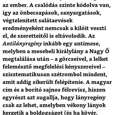
az ember. A csalódás szinte kódolva van,
így az önbecsapások, sanyargatások,
végtelenített salátaevések
eredményeként nemcsak a kilóit veszti
el, de szeretteitől is eltávolodik. Az
Antilányregény
inkább egy antimese,
melyben a mesebeli királylány a Nagy Ő
megtalálása után – a görcseivel, a lelket
felemésztő megfelelési kényszereivel –
szisztematikusan szétrombol mindent,
amit addig sikerült felépítenie. A magyar
cím és a borító sajnos félrevisz, hiszen
egyrészt azt sugallja, hogy lányregény
csak az lehet, amelyben vékony lányok
kergetik a boldogságot (és ha kövér,