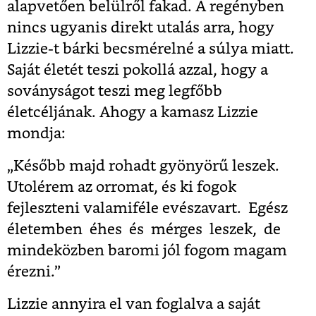
alapvetően belülről fakad. A regényben
nincs ugyanis direkt utalás arra, hogy
Lizzie-t bárki becsmérelné a súlya miatt.
Saját életét teszi pokollá azzal, hogy a
soványságot teszi meg legfőbb
életcéljának. Ahogy a kamasz Lizzie
mondja:
„Később majd rohadt gyönyörű leszek.
Utolérem az orromat, és ki fogok
fejleszteni valamiféle evészavart. Egész
életemben éhes és mérges leszek, de
mindeközben baromi jól fogom magam
érezni.”
Lizzie annyira el van foglalva a saját