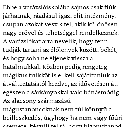
Ebbe a varázslóiskolába sajnos csak fiúk
járhatnak, ráadásul igazi elit intézmény,
csupán azokat veszik fel, akik különösen
nagy erővel és tehetséggel rendelkeznek.
A varázslókat arra nevelik, hogy fenn
tudják tartani az élőlények közötti békét,
és hogy soha ne éljenek vissza a
hatalmukkal. Közben pedig rengeteg
mágikus trükköt is el kell sajátítaniuk az
átváltoztatástól kezdve, az idővetésen át,
egészen a sárkányokkal való bánásmódig.
Az alacsony származású
mágustanoncoknak nem túl könnyű a
beilleszkedés, úgyhogy ha nem vagy főúri
csemete, készülj fel rá, hogy bizonyítanod