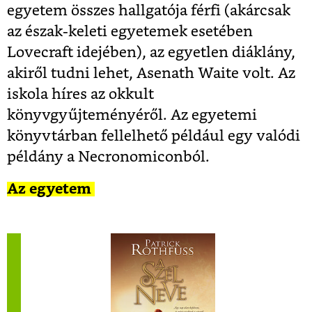
egyetem összes hallgatója férfi (akárcsak
az észak-keleti egyetemek esetében
Lovecraft idejében), az egyetlen diáklány,
akiről tudni lehet, Asenath Waite volt. Az
iskola híres az okkult
könyvgyűjteményéről. Az egyetemi
könyvtárban fellelhető például egy valódi
példány a Necronomiconból.
Az egyetem