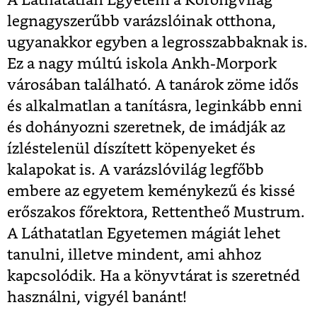
A Láthatatlan Egyetem a Korongvilág
legnagyszerűbb varázslóinak otthona,
ugyanakkor egyben a legrosszabbaknak is.
Ez a nagy múltú iskola Ankh-Morpork
városában található. A tanárok zöme idős
és alkalmatlan a tanításra, leginkább enni
és dohányozni szeretnek, de imádják az
ízléstelenül díszített köpenyeket és
kalapokat is. A varázslóvilág legfőbb
embere az egyetem keménykezű és kissé
erőszakos főrektora, Rettentheő Mustrum.
A Láthatatlan Egyetemen mágiát lehet
tanulni, illetve mindent, ami ahhoz
kapcsolódik. Ha a könyvtárat is szeretnéd
használni, vigyél banánt!